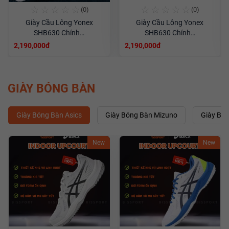
☆
☆
☆
☆
☆
☆
☆
☆
☆
☆
(0)
(0)
Giày Cầu Lông Yonex
Giày Cầu Lông Yonex
SHB630 Chính…
SHB630 Chính…
2,190,000đ
2,190,000đ
GIÀY BÓNG BÀN
Giày Bóng Bàn Asics
Giày Bóng Bàn Mizuno
Giày Bón
New
New