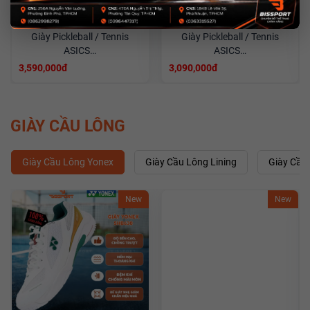
☆
☆
☆
☆
☆
☆
☆
☆
☆
☆
(0)
(0)
Giày Pickleball / Tennis
Giày Pickleball / Tennis
ASICS…
ASICS…
3,590,000đ
3,090,000đ
GIÀY CẦU LÔNG
Giày Cầu Lông Yonex
Giày Cầu Lông Lining
Giày Cầu 
New
New