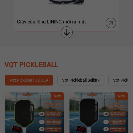
Giày cầu lông LINING mới ra mắt
Giày cầu lông KAWASAKI mới ra mắt
VỢT PICKLEBALL
Vợt Pickleball JOOLA
Vợt Pickleball Selkirk
Vợt Pickle
New
New
Giày cầu lông VICTOR mới ra mắt