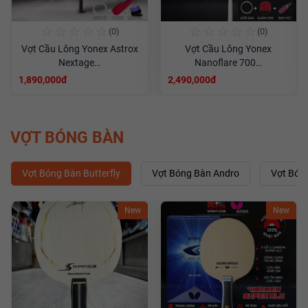
☆
☆
☆
☆
☆
☆
☆
☆
☆
☆
(0)
(0)
Vợt Cầu Lông Yonex Astrox
Vợt Cầu Lông Yonex
Nextage…
Nanoflare 700…
1,890,000đ
2,490,000đ
VỢT BÓNG BÀN
Vợt Bóng Bàn Butterfly
Vợt Bóng Bàn Andro
Vợt Bón
New
New