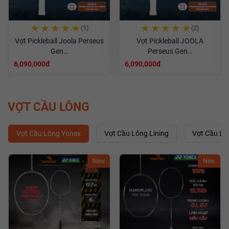
★
★
★
★
★
★
★
★
★
★
(1)
(2)
Vợt Pickleball Joola Perseus
Vợt Pickleball JOOLA
Gen…
Perseus Gen…
6,090,000đ
6,090,000đ
VỢT CẦU LÔNG
Vợt Cầu Lông Yonex
Vợt Cầu Lông Lining
Vợt Cầu L
New
New