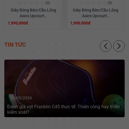
☆
☆
☆
☆
☆
☆
☆
☆
☆
☆
(0)
(0)
Giày Bóng Bàn/Cầu Lông
Giày Bóng Bàn/Cầu Lông
Asics Upcourt…
Asics Upcourt…
1,990,000đ
1,990,000đ
TIN TỨC
20/05/2026
Đánh giá vợt Franklin C45 thực tế: Thiên công hay thiên
kiểm soát?