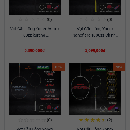
☆
☆
☆
☆
☆
☆
☆
☆
☆
☆
(0)
(0)
Mua Ngay
Mua Ngay
Vợt Cầu Lông Yonex Astrox
Vợt Cầu Lông Yonex
Xem chi tiết
Xem chi tiết
100zz kurenai…
Nanoflare 1000zz Chính…
5,390,000đ
5,099,000đ
New
New
☆
☆
☆
☆
☆
★
★
★
★
☆
(0)
(2)
Mua Ngay
Mua Ngay
Vợt Cầu Lông Yonex
Vợt Cầu Lông Yonex