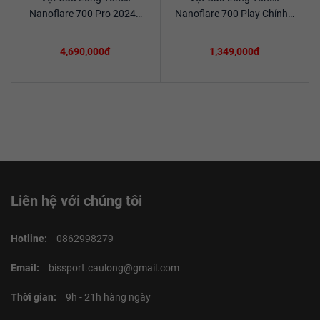
Xem chi tiết
Xem chi tiết
Nanoflare 700 Pro 2024…
Nanoflare 700 Play Chính…
4,690,000đ
1,349,000đ
Liên hệ với chúng tôi
Hotline:
0862998279
Email:
bissport.caulong@gmail.com
Thời gian:
9h - 21h hàng ngày