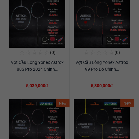
☆
☆
☆
☆
☆
☆
☆
☆
☆
☆
(0)
(0)
Mua Ngay
Mua Ngay
Vợt Cầu Lông Yonex Astrox
Vợt Cầu Lông Yonex Astrox
Xem chi tiết
Xem chi tiết
88S Pro 2024 Chính…
99 Pro Đỏ Chính…
5,039,000đ
5,300,000đ
New
New