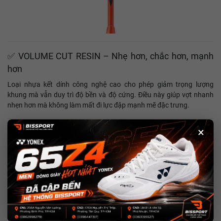
✅ VOLUME CUT RESIN – Nhẹ hơn, chắc hơn, mạnh
hơn
Loại nhựa kết dính công nghệ cao cho phép giảm trọng lượng
khung mà vẫn duy trì độ bền và độ cứng. Điều này giúp vợt nhanh
nhẹn hơn mà không làm mất đi lực đập mạnh mẽ đặc trưng.
×
✅ Isometric – Tăng điểm ngọt, kiểm soát toàn diện
Thiết kế đầu vợt vuông (Isometric) giúp mở rộng điểm ngọt (sweet
spot) – điểm tiếp xúc cầu tối ưu – mang lại cảm giác đánh ổn định
hơn, kể cả khi bạn tiếp xúc lệch tâm.