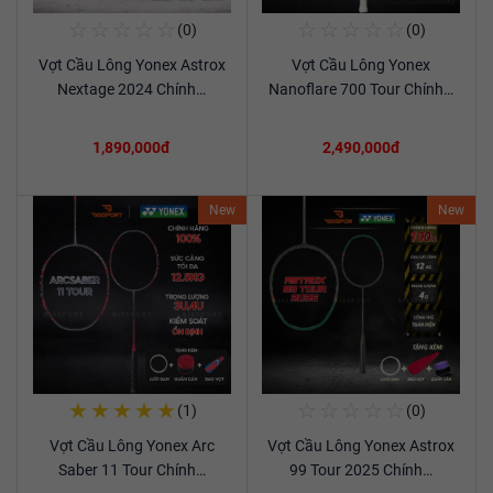
☆
☆
☆
☆
☆
☆
☆
☆
☆
☆
(0)
(0)
Mua Ngay
Mua Ngay
Vợt Cầu Lông Yonex Astrox
Vợt Cầu Lông Yonex
Xem chi tiết
Xem chi tiết
Nextage 2024 Chính…
Nanoflare 700 Tour Chính…
1,890,000đ
2,490,000đ
New
New
★
★
★
★
★
☆
☆
☆
☆
☆
(1)
(0)
Mua Ngay
Mua Ngay
Vợt Cầu Lông Yonex Arc
Vợt Cầu Lông Yonex Astrox
Xem chi tiết
Xem chi tiết
Saber 11 Tour Chính…
99 Tour 2025 Chính…