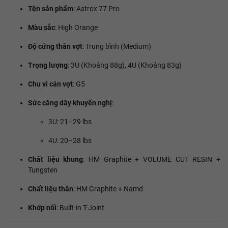
Tên sản phẩm
: Astrox 77 Pro
Màu sắc
: High Orange
Độ cứng thân vợt
: Trung bình (Medium)
Trọng lượng
: 3U (Khoảng 88g), 4U (Khoảng 83g)
Chu vi cán vợt
: G5
Sức căng dây khuyến nghị
:
3U: 21–29 lbs
4U: 20–28 lbs
Chất liệu khung
: HM Graphite + VOLUME CUT RESIN +
Tungsten
Chất liệu thân
: HM Graphite + Namd
Khớp nối
: Built-in T-Joint