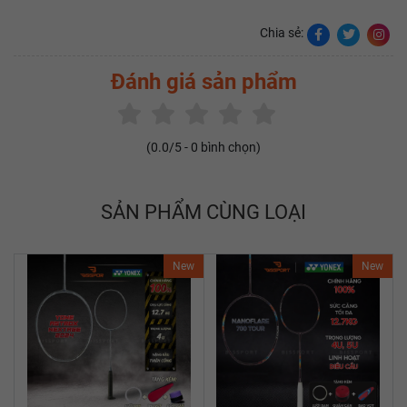
Chia sẻ:
Đánh giá sản phẩm
(
0.0
/5 -
0
bình chọn)
SẢN PHẨM CÙNG LOẠI
New
New