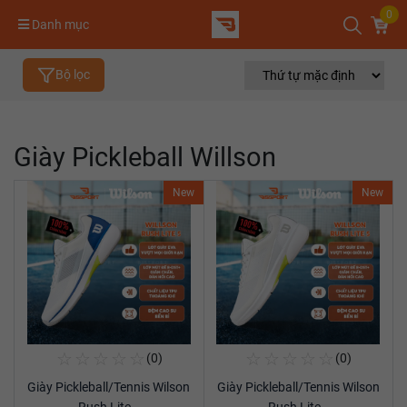
0
Danh mục
Bộ lọc
Giày Pickleball Willson
New
New
☆
☆
☆
☆
☆
☆
☆
☆
☆
☆
(0)
(0)
Mua Ngay
Mua Ngay
Giày Pickleball/Tennis Wilson
Giày Pickleball/Tennis Wilson
Xem chi tiết
Xem chi tiết