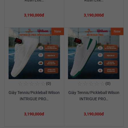
Rush Lite…
Rush Lite…
3,190,000đ
3,190,000đ
New
New
☆
☆
☆
☆
☆
☆
☆
☆
☆
☆
(0)
(0)
Mua Ngay
Mua Ngay
Giày Tennis/Pickleball Wilson
Giày Tennis/Pickleball Wilson
Xem chi tiết
Xem chi tiết
INTRIGUE PRO…
INTRIGUE PRO…
3,190,000đ
3,190,000đ