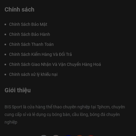
kitchen.
Chính sách
Với pickleball, bạn cần phân biệt rõ hai nhóm giày Wilson. Một số
mẫu được định vị trực tiếp cho pickleball, tiêu biểu là Wilson Pickle
Chính Sách Bảo Mật
Pro. Bên cạnh đó, nhiều mẫu tennis/court shoe như Rush Lite, Rush
Pro, Rush Pro Ace hoặc Intrigue cũng được người chơi pickleball lựa
Chính Sách Bảo Hành
chọn nhờ đặc tính bám sân, ổn định và hỗ trợ di chuyển ngang.
Chính Sách Thanh Toán
Nhờ danh mục sản phẩm đa dạng, Wilson phù hợp với nhiều nhóm
Chính Sách Kiểm Hàng Và Đổi Trả
người chơi khác nhau. Người mới có thể ưu tiên các mẫu nhẹ, dễ
mang như Rush Lite 5; người chơi thường xuyên có thể cân nhắc
Chính Sách Giao Nhận Và Vận Chuyển Hàng Hoá
Intrigue Pro hoặc Rush Pro; người chân bè có thể tham khảo Rush
Pro Ace hoặc Pickle Pro nếu cần phần mũi giày thoải mái hơn.
Chính sách xử lý khiếu nại
Giới thiệu
BIS Sport là cửa hàng thể thao chuyên nghiệp tại Tphcm, chuyên
cung cấp sỉ và lẻ dụng cụ bóng bàn, cầu lông, bóng đá chuyên
nghiệp