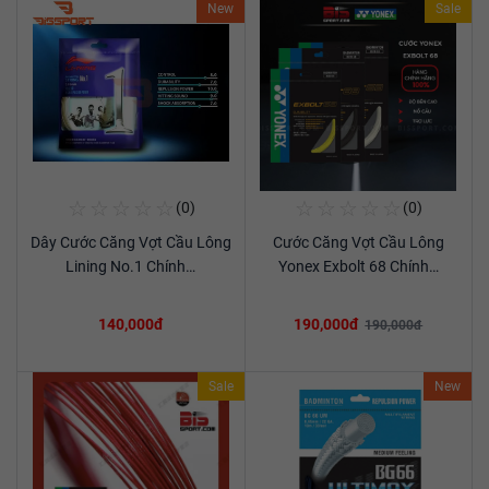
New
Sale
☆
☆
☆
☆
☆
☆
☆
☆
☆
☆
(0)
(0)
Mua Ngay
Mua Ngay
Dây Cước Căng Vợt Cầu Lông
Cước Căng Vợt Cầu Lông
Xem chi tiết
Xem chi tiết
Lining No.1 Chính…
Yonex Exbolt 68 Chính…
140,000đ
190,000đ
190,000đ
Sale
New