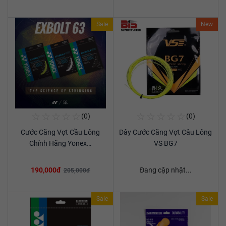
Sale
New
☆
☆
☆
☆
☆
☆
☆
☆
☆
☆
(0)
(0)
Mua Ngay
Mua Ngay
Cước Căng Vợt Cầu Lông
Dây Cước Căng Vợt Câu Lông
Xem chi tiết
Xem chi tiết
Chính Hãng Yonex…
VS BG7
190,000đ
Đang cập nhật...
205,000đ
Sale
Sale