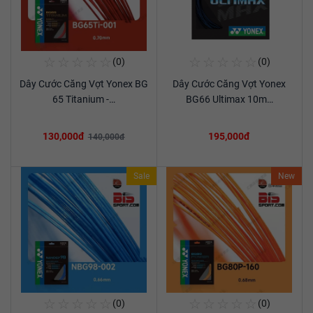
☆
☆
☆
☆
☆
☆
☆
☆
☆
☆
(0)
(0)
Mua Ngay
Mua Ngay
Dây Cước Căng Vợt Yonex BG
Dây Cước Căng Vợt Yonex
Xem chi tiết
Xem chi tiết
65 Titanium -…
BG66 Ultimax 10m…
130,000đ
195,000đ
140,000đ
Sale
New
☆
☆
☆
☆
☆
☆
☆
☆
☆
☆
(0)
(0)
Mua Ngay
Mua Ngay