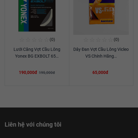
☆
☆
☆
☆
☆
☆
☆
☆
☆
☆
(0)
(0)
Mua Ngay
Mua Ngay
Lưới Căng Vợt Cầu Lông
Dây Đan Vợt Cầu Lông Vicleo
Xem chi tiết
Xem chi tiết
Yonex BG EXBOLT 65…
VS Chính Hãng…
190,000đ
65,000đ
195,000đ
Liên hệ với chúng tôi