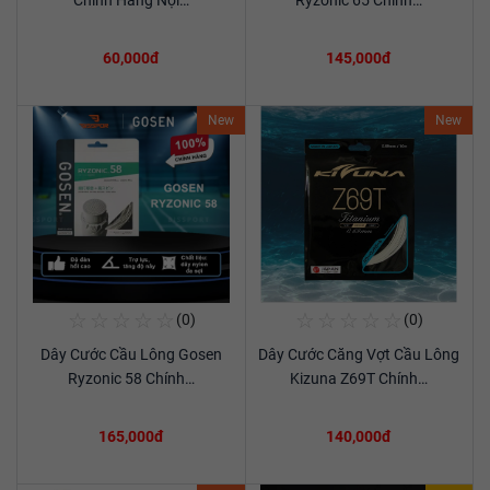
Chính Hãng Nội…
Ryzonic 65 Chính…
60,000đ
145,000đ
New
New
☆
☆
☆
☆
☆
☆
☆
☆
☆
☆
(0)
(0)
Mua Ngay
Mua Ngay
Dây Cước Cầu Lông Gosen
Dây Cước Căng Vợt Cầu Lông
Xem chi tiết
Xem chi tiết
Ryzonic 58 Chính…
Kizuna Z69T Chính…
165,000đ
140,000đ