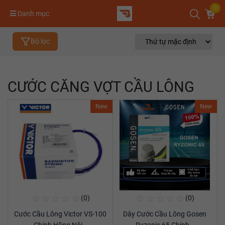
0
Danh mục
Bộ lọc
CƯỚC CĂNG VỢT CẦU LÔNG
New
New
☆
☆
☆
☆
☆
☆
☆
☆
☆
☆
(0)
(0)
Mua Ngay
Mua Ngay
Cước Cầu Lông Victor VS-100
Dây Cước Cầu Lông Gosen
Xem chi tiết
Xem chi tiết