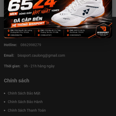
Liên hệ với chúng tôi
Hotline:
0862998279
Email:
bissport.caulong@gmail.com
Thời gian:
9h - 21h hàng ngày
Chính sách
Chính Sách Bảo Mật
Chính Sách Bảo Hành
Chính Sách Thanh Toán