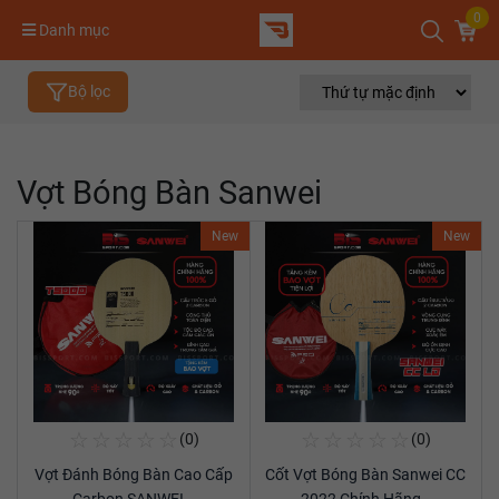
0
Danh mục
Bộ lọc
Vợt Bóng Bàn Sanwei
New
New
☆
☆
☆
☆
☆
☆
☆
☆
☆
☆
(0)
(0)
Mua Ngay
Mua Ngay
Vợt Đánh Bóng Bàn Cao Cấp
Cốt Vợt Bóng Bàn Sanwei CC
Xem chi tiết
Xem chi tiết