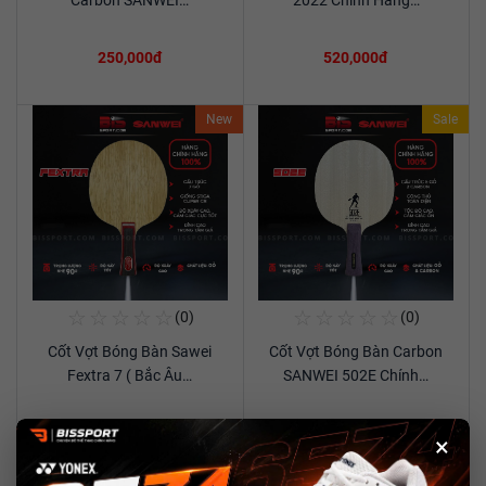
Carbon SANWEI…
2022 Chính Hãng…
250,000đ
520,000đ
New
Sale
☆
☆
☆
☆
☆
☆
☆
☆
☆
☆
(0)
(0)
Mua Ngay
Mua Ngay
Cốt Vợt Bóng Bàn Sawei
Cốt Vợt Bóng Bàn Carbon
Xem chi tiết
Xem chi tiết
Fextra 7 ( Bắc Âu…
SANWEI 502E Chính…
690,000đ
490,000đ
490,000đ
×