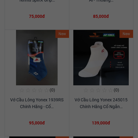
Tennis SpinX Grip…
Ái - Thoáng…
75,000đ
85,000đ
New
New
☆
☆
☆
☆
☆
☆
☆
☆
☆
☆
(0)
(0)
Mua Ngay
Mua Ngay
Vớ Cầu Lông Yonex 1939RS
Vớ Cầu Lông Yonex 245015
Xem chi tiết
Xem chi tiết
Chính Hãng - Cổ…
Chính Hãng Cổ Ngắn…
95,000đ
139,000đ