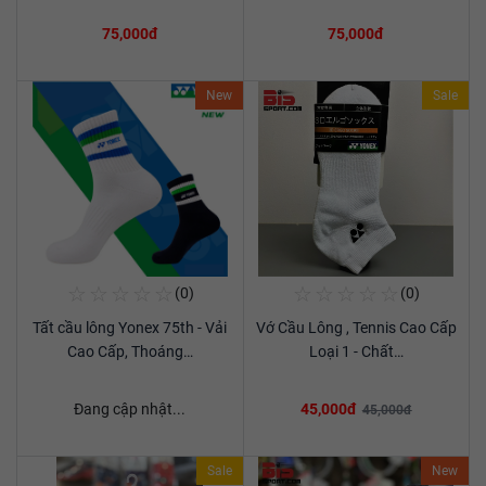
75,000đ
75,000đ
New
Sale
☆
☆
☆
☆
☆
☆
☆
☆
☆
☆
(0)
(0)
Mua Ngay
Mua Ngay
Tất cầu lông Yonex 75th - Vải
Vớ Cầu Lông , Tennis Cao Cấp
Xem chi tiết
Xem chi tiết
Cao Cấp, Thoáng…
Loại 1 - Chất…
Đang cập nhật...
45,000đ
45,000đ
Sale
New