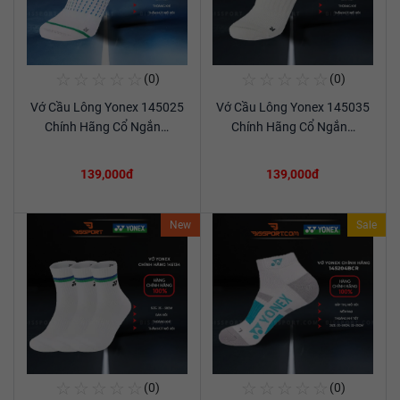
☆
☆
☆
☆
☆
☆
☆
☆
☆
☆
(0)
(0)
Mua Ngay
Mua Ngay
Vớ Cầu Lông Yonex 145025
Vớ Cầu Lông Yonex 145035
Xem chi tiết
Xem chi tiết
Chính Hãng Cổ Ngắn…
Chính Hãng Cổ Ngắn…
139,000đ
139,000đ
New
Sale
☆
☆
☆
☆
☆
☆
☆
☆
☆
☆
(0)
(0)
Mua Ngay
Mua Ngay