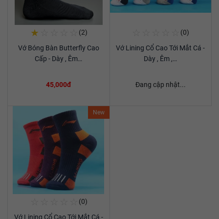
★
☆
☆
☆
☆
☆
☆
☆
☆
☆
(2)
(0)
Mua Ngay
Mua Ngay
Vớ Bóng Bàn Butterfly Cao
Vớ Lining Cổ Cao Tới Mắt Cá -
Xem chi tiết
Xem chi tiết
Cấp - Dày , Êm…
Dày , Êm ,…
45,000đ
Đang cập nhật...
New
☆
☆
☆
☆
☆
(0)
Mua Ngay
Vớ Lining Cổ Cao Tới Mắt Cá -