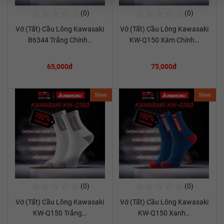
☆
☆
☆
☆
☆
☆
☆
☆
☆
☆
(0)
(0)
Mua Ngay
Mua Ngay
Vớ (Tất) Cầu Lông Kawasaki
Vớ (Tất) Cầu Lông Kawasaki
Xem chi tiết
Xem chi tiết
B6344 Trắng Chính…
KW-Q150 Xám Chính…
65,000đ
75,000đ
New
New
☆
☆
☆
☆
☆
☆
☆
☆
☆
☆
(0)
(0)
Mua Ngay
Mua Ngay
Vớ (Tất) Cầu Lông Kawasaki
Vớ (Tất) Cầu Lông Kawasaki
Xem chi tiết
Xem chi tiết
KW-Q150 Trắng…
KW-Q150 Xanh…