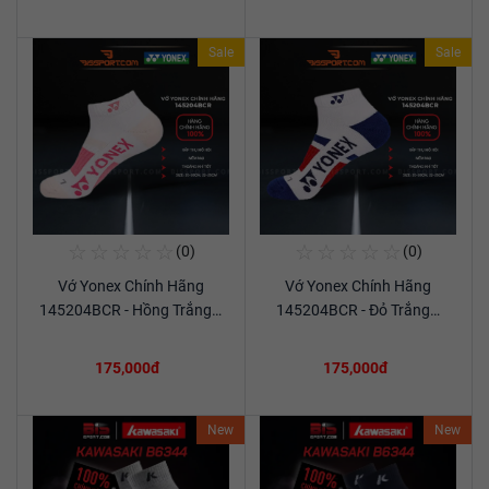
Sale
Sale
☆
☆
☆
☆
☆
☆
☆
☆
☆
☆
(0)
(0)
Mua Ngay
Mua Ngay
Vớ Yonex Chính Hãng
Vớ Yonex Chính Hãng
Xem chi tiết
Xem chi tiết
145204BCR - Hồng Trắng…
145204BCR - Đỏ Trắng…
175,000đ
175,000đ
New
New