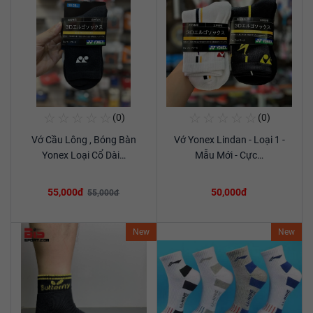
☆
☆
☆
☆
☆
☆
☆
☆
☆
☆
(0)
(0)
Mua Ngay
Mua Ngay
Vớ Cầu Lông , Bóng Bàn
Vớ Yonex Lindan - Loại 1 -
Xem chi tiết
Xem chi tiết
Yonex Loại Cổ Dài…
Mẫu Mới - Cực…
55,000đ
50,000đ
55,000đ
New
New