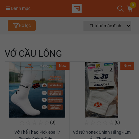
0
Danh mục
Bộ lọc
VỚ CẦU LÔNG
New
New
☆
☆
☆
☆
☆
☆
☆
☆
☆
☆
(0)
(0)
Mua Ngay
Mua Ngay
Vớ Thể Thao Pickleball /
Vớ Nữ Yonex Chính Hãng - Êm
Xem chi tiết
Xem chi tiết