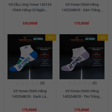
Vớ Cầu Lông Yonex 145134
Vớ Yonex Chính Hãng
Xem chi tiết
Xem chi tiết
Chính Hãng Cổ Ngắn…
145204BCR - Xám Trắng…
330,000đ
175,000đ
Sale
Sale
☆
☆
☆
☆
☆
☆
☆
☆
☆
☆
(0)
(0)
Mua Ngay
Mua Ngay
Vớ Yonex Chính Hãng
Vớ Yonex Chính Hãng
Xem chi tiết
Xem chi tiết
145204BCR - Xanh Lá…
145204BCR - Tím Trắng…
175,000đ
175,000đ