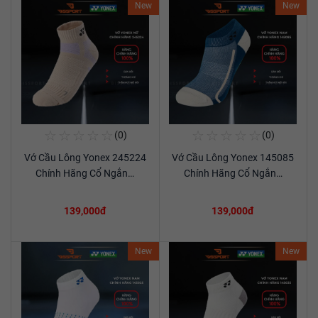
New
New
☆
☆
☆
☆
☆
☆
☆
☆
☆
☆
(0)
(0)
Mua Ngay
Mua Ngay
Vớ Cầu Lông Yonex 245224
Vớ Cầu Lông Yonex 145085
Xem chi tiết
Xem chi tiết
Chính Hãng Cổ Ngắn…
Chính Hãng Cổ Ngắn…
139,000đ
139,000đ
New
New