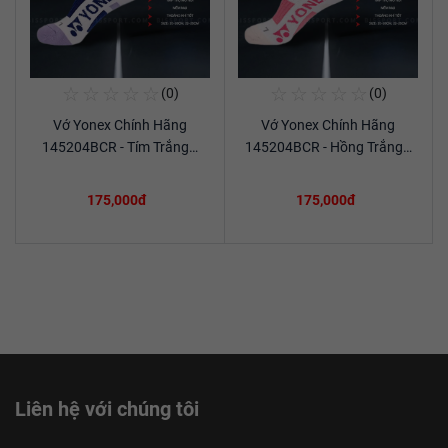
☆
☆
☆
☆
☆
☆
☆
☆
☆
☆
(0)
(0)
Mua Ngay
Mua Ngay
Vớ Yonex Chính Hãng
Vớ Yonex Chính Hãng
Xem chi tiết
Xem chi tiết
145204BCR - Tím Trắng…
145204BCR - Hồng Trắng…
175,000đ
175,000đ
Liên hệ với chúng tôi