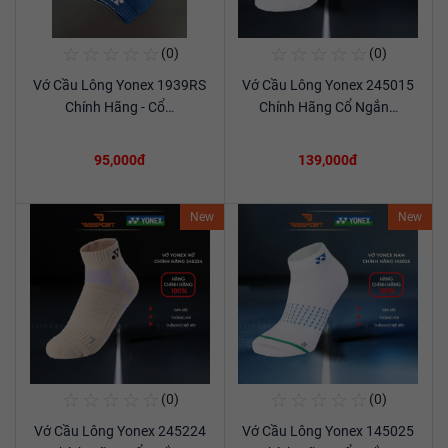
☆
☆
☆
☆
☆
☆
☆
☆
☆
☆
(0)
(0)
Mua Ngay
Mua Ngay
Vớ Cầu Lông Yonex 1939RS
Vớ Cầu Lông Yonex 245015
Xem chi tiết
Xem chi tiết
Chính Hãng - Cổ…
Chính Hãng Cổ Ngắn…
95,000đ
139,000đ
New
New
☆
☆
☆
☆
☆
☆
☆
☆
☆
☆
(0)
(0)
Mua Ngay
Mua Ngay
Vớ Cầu Lông Yonex 245224
Vớ Cầu Lông Yonex 145025
Xem chi tiết
Xem chi tiết