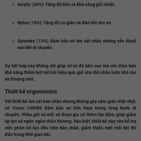
Acrylic (36%): Tăng độ bền và khả năng giữ nhiệt.
Nylon (15%): Tăng độ co giãn và đàn hồi cho vớ.
Spandex (13%): Đảm bảo vớ ôm sát chân nhưng vẫn thoải
mái khi di chuyển.
Sự kết hợp này không chỉ giúp vớ có độ bền cao mà còn đảm bảo
khả năng thấm hút mồ hôi hiệu quả, giữ cho đôi chân luôn khô ráo
và thoáng mát.
Thiết kế ergonomics
Với thiết kế ôm sát bàn chân nhưng không gây cảm giác chật chội,
vớ Yonex 145085 đảm bảo sự linh hoạt trong từng bước di
chuyển. Phần gót và mũi vớ được gia cố thêm lớp đệm, giúp giảm
áp lực và ngăn ngừa chấn thương. Đặc biệt, thiết kế này còn hỗ trợ
việc phân bổ lực đều trên bàn chân, giảm thiểu mệt mỏi khi thi
đấu trong thời gian dài.