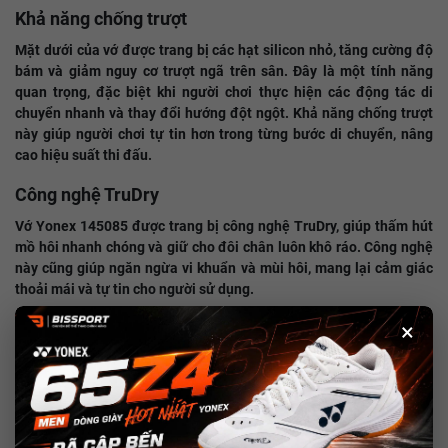
Khả năng chống trượt
Mặt dưới của vớ được trang bị các hạt silicon nhỏ, tăng cường độ
bám và giảm nguy cơ trượt ngã trên sân. Đây là một tính năng
quan trọng, đặc biệt khi người chơi thực hiện các động tác di
chuyển nhanh và thay đổi hướng đột ngột. Khả năng chống trượt
này giúp người chơi tự tin hơn trong từng bước di chuyển, nâng
cao hiệu suất thi đấu.
Công nghệ TruDry
Vớ Yonex 145085 được trang bị công nghệ TruDry, giúp thấm hút
mồ hôi nhanh chóng và giữ cho đôi chân luôn khô ráo. Công nghệ
này cũng giúp ngăn ngừa vi khuẩn và mùi hôi, mang lại cảm giác
thoải mái và tự tin cho người sử dụng.
Lợi ích khi sử dụng vớ Yonex 145085
×
Tăng cường hiệu suất thi đấu
Một đôi vớ chất lượng giúp người chơi cảm thấy tự tin và thoải mái
hơn, từ đó cải thiện hiệu suất thi đấu. Vớ Yonex 145085 không chỉ
bảo vệ đôi chân mà còn hỗ trợ tối đa trong việc thực hiện các kỹ