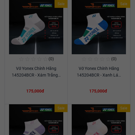
Sale
Sale
☆
☆
☆
☆
☆
☆
☆
☆
☆
☆
(0)
(0)
Mua Ngay
Mua Ngay
Vớ Yonex Chính Hãng
Vớ Yonex Chính Hãng
Xem chi tiết
Xem chi tiết
145204BCR - Xám Trắng…
145204BCR - Xanh Lá…
175,000đ
175,000đ
Sale
Sale