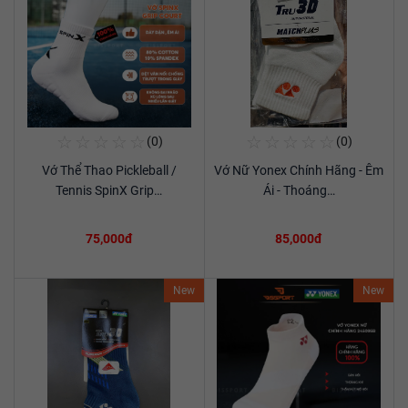
☆
☆
☆
☆
☆
☆
☆
☆
☆
☆
(0)
(0)
Mua Ngay
Mua Ngay
Vớ Thể Thao Pickleball /
Vớ Nữ Yonex Chính Hãng - Êm
Xem chi tiết
Xem chi tiết
Tennis SpinX Grip…
Ái - Thoáng…
75,000đ
85,000đ
New
New