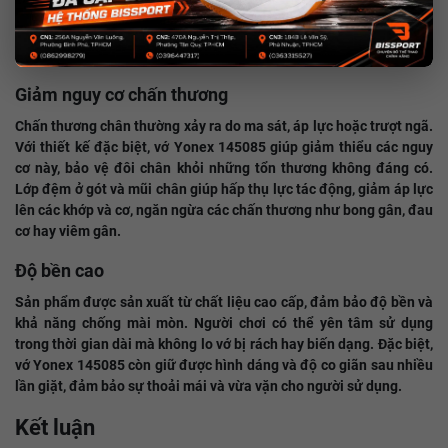
thuật cầu lông. Khả năng thấm hút mồ hôi và thoáng khí của vớ
giúp người chơi duy trì sự tập trung và linh hoạt trong suốt trận
đấu.
Giảm nguy cơ chấn thương
Chấn thương chân thường xảy ra do ma sát, áp lực hoặc trượt ngã.
Với thiết kế đặc biệt, vớ Yonex 145085 giúp giảm thiểu các nguy
cơ này, bảo vệ đôi chân khỏi những tổn thương không đáng có.
Lớp đệm ở gót và mũi chân giúp hấp thụ lực tác động, giảm áp lực
lên các khớp và cơ, ngăn ngừa các chấn thương như bong gân, đau
cơ hay viêm gân.
Độ bền cao
Sản phẩm được sản xuất từ chất liệu cao cấp, đảm bảo độ bền và
khả năng chống mài mòn. Người chơi có thể yên tâm sử dụng
trong thời gian dài mà không lo vớ bị rách hay biến dạng. Đặc biệt,
vớ Yonex 145085 còn giữ được hình dáng và độ co giãn sau nhiều
lần giặt, đảm bảo sự thoải mái và vừa vặn cho người sử dụng.
Kết luận