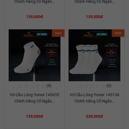
Chính Hãng Cổ Ngắn…
Chính Hãng Cổ Ngắn…
139,000đ
139,000đ
New
New
☆
☆
☆
☆
☆
☆
☆
☆
☆
☆
(0)
(0)
Mua Ngay
Mua Ngay
Vớ Cầu Lông Yonex 145035
Vớ Cầu Lông Yonex 145134
Xem chi tiết
Xem chi tiết
Chính Hãng Cổ Ngắn…
Chính Hãng Cổ Ngắn…
139,000đ
330,000đ