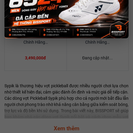
☆
☆
☆
☆
☆
☆
☆
☆
☆
☆
(0)
(0)
Mua Ngay
Mua Ngay
Vợt Pickleball Sypik Triton 5
Vợt Pickleball Sypik Triton 3
Xem chi tiết
Xem chi tiết
Chính Hãng…
Chính Hãng…
3,490,000đ
Đang cập nhật...
Sypik là thương hiệu vợt pickleball được nhiều người chơi lựa chọn
nhờ thiết kế hiện đại, cảm giác đánh ổn định và mức giá dễ tiếp cận.
Các dòng vợt Pickleball Sypik phù hợp cho cả người mới bắt đầu lẫn
người chơi phong trào nhờ khả năng cân bằng giữa kiểm soát bóng,
trợ lực và độ bền khi sử dụng. Trong bài viết này, BISSPORT sẽ giúp
bạn khám phá các dòng vợt Sypik nổi bật và cách chọn mẫu vợt
phù hợp với nhu cầu chơi thực tế.
Xem thêm