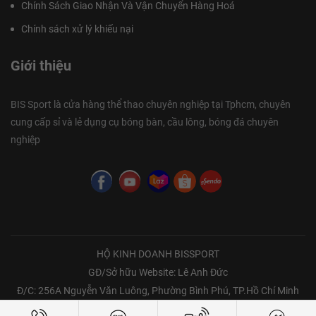
Chính Sách Giao Nhận Và Vận Chuyển Hàng Hoá
Chính sách xử lý khiếu nại
Giới thiệu
BIS Sport là cửa hàng thể thao chuyên nghiệp tại Tphcm, chuyên
cung cấp sỉ và lẻ dụng cụ bóng bàn, cầu lông, bóng đá chuyên
nghiệp
Sypik là thương hiệu pickleball của Việt Nam
2. Ưu điểm nổi bật của vợt Pickleball Sypik
HỘ KINH DOANH BISSPORT
Sypik tập trung vào phân khúc tầm trung nhưng lại sở hữu những
công nghệ thường thấy trên các dòng vợt cao cấp:
GĐ/Sở hữu Website: Lê Anh Đức
Đ/C: 256A Nguyễn Văn Luông, Phường Bình Phú, TP.Hồ Chí Minh
1 - Bề mặt Carbon Friction (Nhám vật lý)