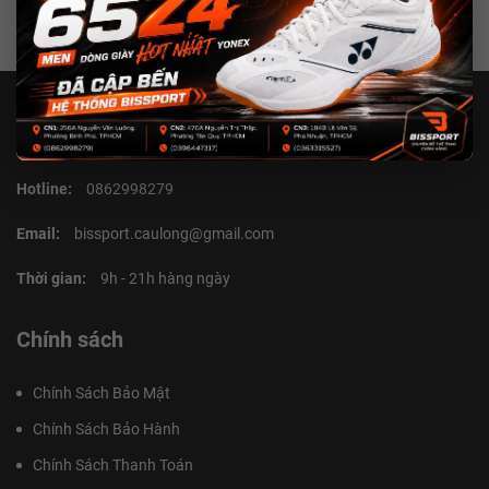
Liên hệ với chúng tôi
Hotline:
0862998279
Email:
bissport.caulong@gmail.com
Thời gian:
9h - 21h hàng ngày
Chính sách
Chính Sách Bảo Mật
Chính Sách Bảo Hành
Chính Sách Thanh Toán