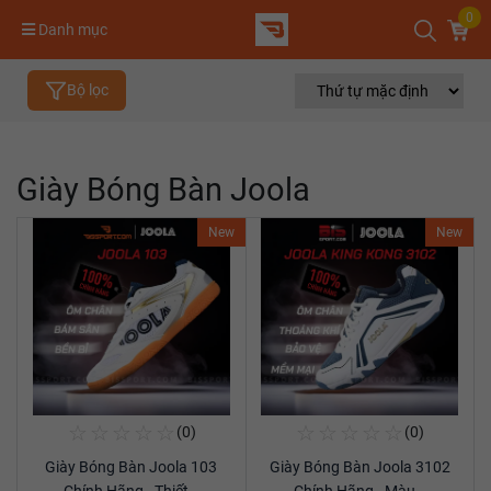
0
Danh mục
Bộ lọc
Giày Bóng Bàn Joola
New
New
☆
☆
☆
☆
☆
☆
☆
☆
☆
☆
(0)
(0)
Mua Ngay
Mua Ngay
Giày Bóng Bàn Joola 103
Giày Bóng Bàn Joola 3102
Xem chi tiết
Xem chi tiết