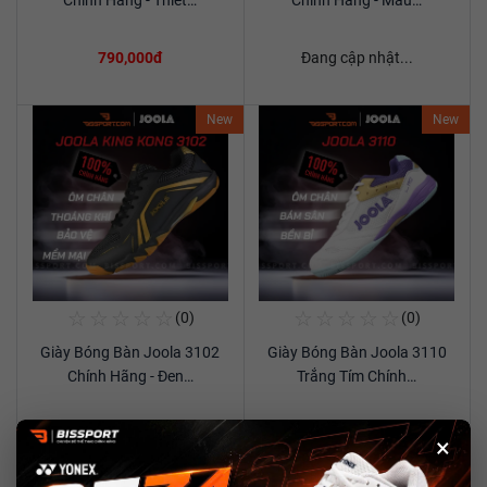
Chính Hãng - Thiết…
Chính Hãng - Màu…
790,000đ
Đang cập nhật...
New
New
☆
☆
☆
☆
☆
☆
☆
☆
☆
☆
(0)
(0)
Mua Ngay
Mua Ngay
Giày Bóng Bàn Joola 3102
Giày Bóng Bàn Joola 3110
Xem chi tiết
Xem chi tiết
Chính Hãng - Đen…
Trắng Tím Chính…
Đang cập nhật...
850,000đ
×