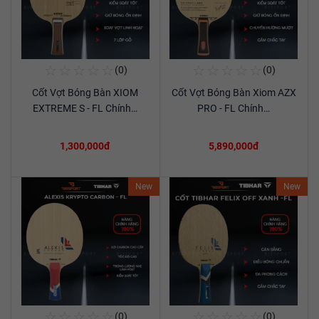
☆
☆
☆
☆
☆
☆
☆
☆
☆
☆
(0)
(0)
Mua Ngay
Mua Ngay
Cốt Vợt Bóng Bàn XIOM
Cốt Vợt Bóng Bàn Xiom AZX
Xem chi tiết
Xem chi tiết
EXTREME S - FL Chính…
PRO - FL Chính…
1,300,000đ
5,890,000đ
New
New
☆
☆
☆
☆
☆
☆
☆
☆
☆
☆
(0)
(0)
Mua Ngay
Mua Ngay