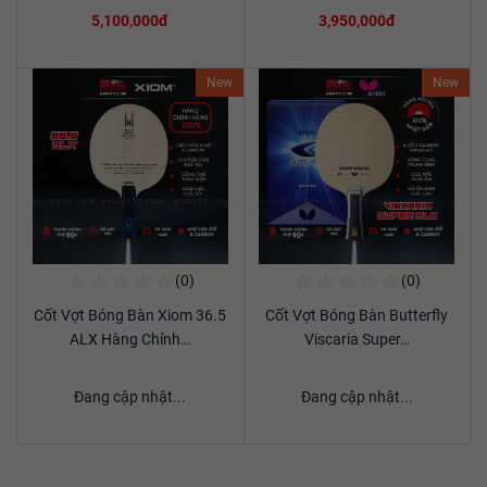
5,100,000đ
3,950,000đ
New
New
☆
☆
☆
☆
☆
☆
☆
☆
☆
☆
(0)
(0)
Mua Ngay
Mua Ngay
Cốt Vợt Bóng Bàn Xiom 36.5
Cốt Vợt Bóng Bàn Butterfly
Xem chi tiết
Xem chi tiết
ALX Hàng Chính…
Viscaria Super…
Đang cập nhật...
Đang cập nhật...