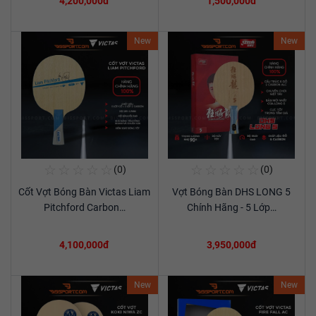
4,200,000đ
1,500,000đ
New
New
☆
☆
☆
☆
☆
☆
☆
☆
☆
☆
(0)
(0)
Mua Ngay
Mua Ngay
Cốt Vợt Bóng Bàn Victas Liam
Vợt Bóng Bàn DHS LONG 5
Xem chi tiết
Xem chi tiết
Pitchford Carbon…
Chính Hãng - 5 Lớp…
4,100,000đ
3,950,000đ
New
New