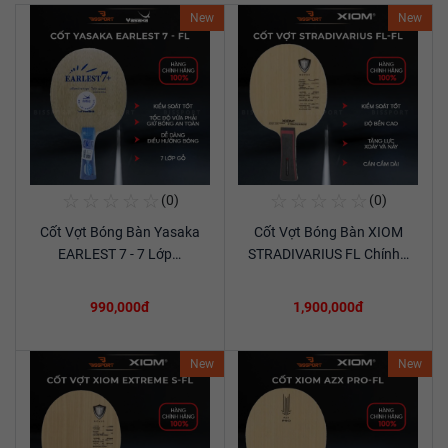
New
New
☆
☆
☆
☆
☆
☆
☆
☆
☆
☆
(0)
(0)
Mua Ngay
Mua Ngay
Cốt Vợt Bóng Bàn Yasaka
Cốt Vợt Bóng Bàn XIOM
Xem chi tiết
Xem chi tiết
EARLEST 7 - 7 Lớp…
STRADIVARIUS FL Chính…
990,000đ
1,900,000đ
New
New