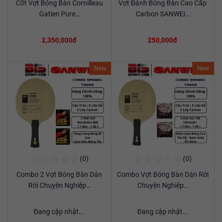
Cốt Vợt Bóng Bàn Cornilleau
Vợt Đánh Bóng Bàn Cao Cấp
Xem chi tiết
Xem chi tiết
Gatien Pure…
Carbon SANWEI…
2,350,000đ
250,000đ
New
New
☆
☆
☆
☆
☆
☆
☆
☆
☆
☆
(0)
(0)
Mua Ngay
Mua Ngay
Combo 2 Vợt Bóng Bàn Dán
Combo Vợt Bóng Bàn Dán Rời
Xem chi tiết
Xem chi tiết
Rời Chuyện Nghiệp…
Chuyện Nghiệp…
Đang cập nhật...
Đang cập nhật...