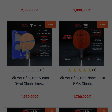
2,350,000đ
1,890,000đ
New
New
☆
☆
☆
☆
☆
★
★
★
★
★
(0)
(1)
Mua Ngay
Mua Ngay
Cốt Vợt Bóng Bàn Victas
Cốt Vợt Bóng Bàn Yinhe Balsa
Xem chi tiết
Xem chi tiết
Swat Chính Hãng…
T9 Pro Chính…
1,550,000đ
1,700,000đ
New
New