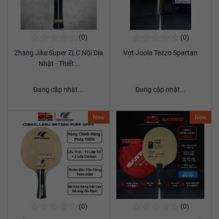
☆
☆
☆
☆
☆
☆
☆
☆
☆
☆
(0)
(0)
Mua Ngay
Mua Ngay
Zhang Jike Super ZLC Nội Địa
Vợt Joola Tezzo Spartan
Xem chi tiết
Xem chi tiết
Nhật - Thiết…
Đang cập nhật...
Đang cập nhật...
New
New
☆
☆
☆
☆
☆
☆
☆
☆
☆
☆
(0)
(0)
Mua Ngay
Mua Ngay