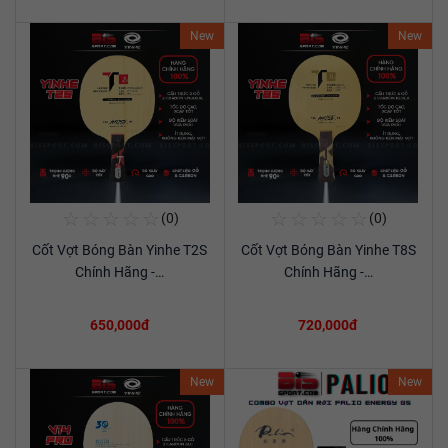
New
New
☆
☆
☆
☆
☆
☆
☆
☆
☆
☆
(0)
(0)
Mua Ngay
Mua Ngay
Cốt Vợt Bóng Bàn Yinhe T2S
Cốt Vợt Bóng Bàn Yinhe T8S
Xem chi tiết
Xem chi tiết
Chính Hãng -…
Chính Hãng -…
650,000đ
720,000đ
New
New