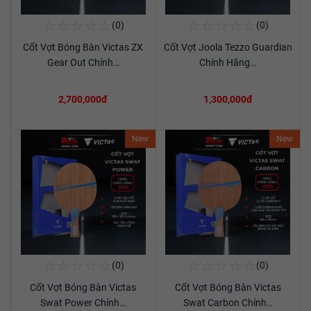
☆
☆
☆
☆
☆
☆
☆
☆
☆
☆
(0)
(0)
Mua Ngay
Mua Ngay
Cốt Vợt Bóng Bàn Victas ZX
Cốt Vợt Joola Tezzo Guardian
Xem chi tiết
Xem chi tiết
Gear Out Chính…
Chính Hãng…
2,700,000đ
1,300,000đ
New
New
☆
☆
☆
☆
☆
☆
☆
☆
☆
☆
(0)
(0)
Mua Ngay
Mua Ngay
Cốt Vợt Bóng Bàn Victas
Cốt Vợt Bóng Bàn Victas
Xem chi tiết
Xem chi tiết
Swat Power Chính…
Swat Carbon Chính…