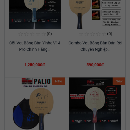
☆
☆
☆
☆
☆
☆
☆
☆
☆
☆
(0)
(0)
Mua Ngay
Mua Ngay
Cốt Vợt Bóng Bàn Yinhe V14
Combo Vợt Bóng Bàn Dán Rời
Xem chi tiết
Xem chi tiết
Pro Chính Hãng…
Chuyên Nghiệp…
1,250,000đ
590,000đ
New
New