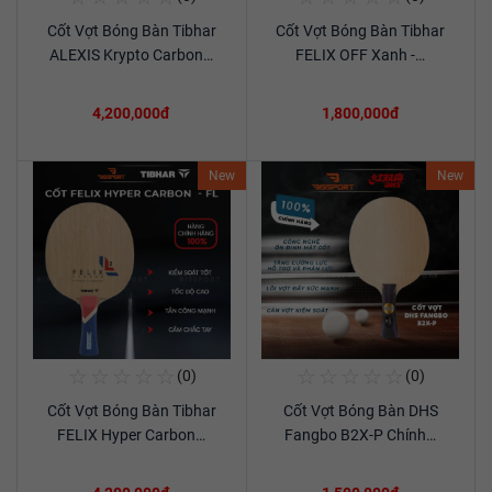
Cốt Vợt Bóng Bàn Tibhar
Cốt Vợt Bóng Bàn Tibhar
Xem chi tiết
Xem chi tiết
ALEXIS Krypto Carbon…
FELIX OFF Xanh -…
4,200,000đ
1,800,000đ
New
New
☆
☆
☆
☆
☆
☆
☆
☆
☆
☆
(0)
(0)
Mua Ngay
Mua Ngay
Cốt Vợt Bóng Bàn Tibhar
Cốt Vợt Bóng Bàn DHS
Xem chi tiết
Xem chi tiết
FELIX Hyper Carbon…
Fangbo B2X-P Chính…