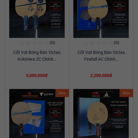
☆
☆
☆
☆
☆
☆
☆
☆
☆
☆
(0)
(0)
Mua Ngay
Mua Ngay
Cốt Vợt Bóng Bàn Victas
Cốt Vợt Bóng Bàn Victas
Xem chi tiết
Xem chi tiết
Kokiniwa ZC Chính…
Firefall AC Chính…
5,000,000đ
2,200,000đ
New
New