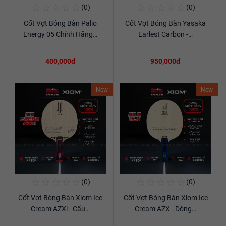
☆
☆
☆
☆
☆
☆
☆
☆
☆
☆
(0)
(0)
Mua Ngay
Mua Ngay
Cốt Vợt Bóng Bàn Palio
Cốt Vợt Bóng Bàn Yasaka
Xem chi tiết
Xem chi tiết
Energy 05 Chính Hãng…
Earlest Carbon -…
400,000đ
950,000đ
New
New
☆
☆
☆
☆
☆
☆
☆
☆
☆
☆
(0)
(0)
Mua Ngay
Mua Ngay
Cốt Vợt Bóng Bàn Xiom Ice
Cốt Vợt Bóng Bàn Xiom Ice
Xem chi tiết
Xem chi tiết
Cream AZXi - Cấu…
Cream AZX - Dòng…