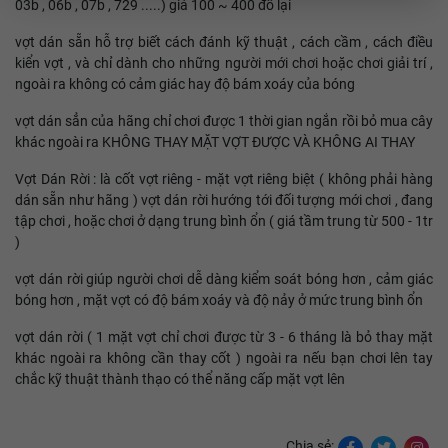
03b , 06b , 07b , 729 .....) giá 100 ~ 400 đổ lại
vợt dán sẵn hỗ trợ biết cách đánh kỹ thuật , cách cầm , cách điều
kiển vợt , và chỉ dành cho những người mới chơi hoặc chơi giải trí ,
ngoài ra không có cảm giác hay độ bám xoáy của bóng
vợt dán sẳn của hãng chỉ chơi được 1 thời gian ngắn rồi bỏ mua cây
khác ngoài ra KHÔNG THAY MẶT VỢT ĐƯỢC VÀ KHÔNG AI THAY
Vợt Dán Rời : là cốt vợt riêng - mặt vợt riêng biệt ( không phải hàng
dán sẵn như hãng ) vợt dán rời hướng tới đối tượng mới chơi , đang
tập chơi , hoặc chơi ở dạng trung bình ổn ( giá tầm trung từ 500 - 1tr
)
vợt dán rời giúp người chơi dễ dàng kiểm soát bóng hơn , cảm giác
bóng hơn , mặt vợt có độ bám xoáy và độ nảy ở mức trung bình ổn
vợt dán rời ( 1 mặt vợt chỉ chơi được từ 3 - 6 tháng là bỏ thay mặt
khác ngoài ra không cần thay cốt ) ngoài ra nếu bạn chơi lên tay
chắc kỹ thuật thành thạo có thể năng cấp mặt vợt lên
Chia sẻ: