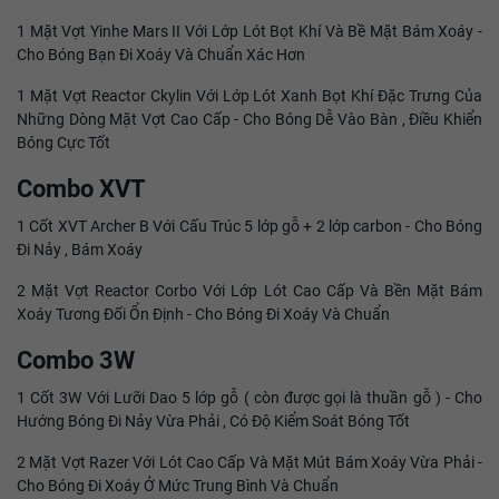
1 Mặt Vợt Yinhe Mars II Với Lớp Lót Bọt Khí Và Bề Mặt Bám Xoáy -
Cho Bóng Bạn Đi Xoáy Và Chuẩn Xác Hơn
1 Mặt Vợt Reactor Ckylin Với Lớp Lót Xanh Bọt Khí Đặc Trưng Của
Những Dòng Mặt Vợt Cao Cấp - Cho Bóng Dễ Vào Bàn , Điều Khiển
Bóng Cực Tốt
Combo XVT
1 Cốt XVT Archer B Với Cấu Trúc 5 lớp gỗ + 2 lớp carbon - Cho Bóng
Đi Nảy , Bám Xoáy
2 Mặt Vợt Reactor Corbo Với Lớp Lót Cao Cấp Và Bền Mặt Bám
Xoáy Tương Đối Ổn Định - Cho Bóng Đi Xoáy Và Chuẩn
Combo 3W
1 Cốt 3W Với Lưỡi Dao 5 lớp gỗ ( còn được gọi là thuần gỗ ) - Cho
Hướng Bóng Đi Nảy Vừa Phải , Có Độ Kiểm Soát Bóng Tốt
2 Mặt Vợt Razer Với Lót Cao Cấp Và Mặt Mút Bám Xoáy Vừa Phải -
Cho Bóng Đi Xoáy Ở Mức Trung Bình Và Chuẩn