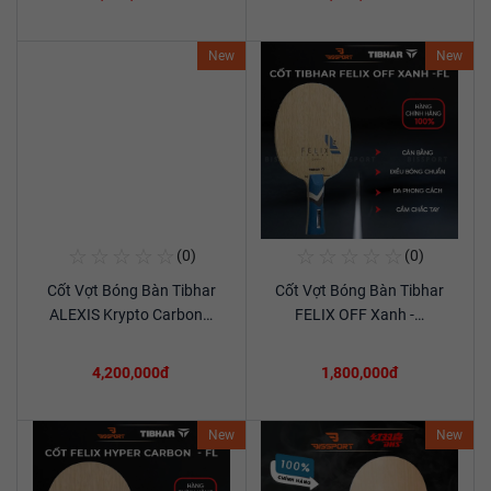
New
New
☆
☆
☆
☆
☆
☆
☆
☆
☆
☆
(0)
(0)
Mua Ngay
Mua Ngay
Cốt Vợt Bóng Bàn Tibhar
Cốt Vợt Bóng Bàn Tibhar
Xem chi tiết
Xem chi tiết
ALEXIS Krypto Carbon…
FELIX OFF Xanh -…
4,200,000đ
1,800,000đ
New
New