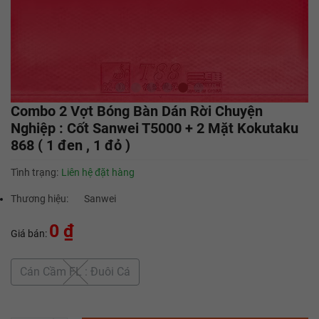
Combo 2 Vợt Bóng Bàn Dán Rời Chuyện
Nghiệp : Cốt Sanwei T5000 + 2 Mặt Kokutaku
868 ( 1 đen , 1 đỏ )
Tình trạng:
Liên hệ đặt hàng
Thương hiệu:
Sanwei
0 ₫
Giá bán:
Cán Cầm FL : Đuôi Cá