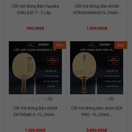
Cốt Vợt Bóng Bàn Yasaka
Cốt Vợt Bóng Bàn XIOM
Xem chi tiết
Xem chi tiết
EARLEST 7 - 7 Lớp…
STRADIVARIUS FL Chính…
990,000đ
1,900,000đ
New
New
☆
☆
☆
☆
☆
☆
☆
☆
☆
☆
(0)
(0)
Mua Ngay
Mua Ngay
Cốt Vợt Bóng Bàn XIOM
Cốt Vợt Bóng Bàn Xiom AZX
Xem chi tiết
Xem chi tiết
EXTREME S - FL Chính…
PRO - FL Chính…
1,300,000đ
5,890,000đ