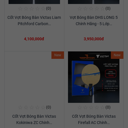
☆
☆
☆
☆
☆
☆
☆
☆
☆
☆
(0)
(0)
Mua Ngay
Mua Ngay
Cốt Vợt Bóng Bàn Victas Liam
Vợt Bóng Bàn DHS LONG 5
Xem chi tiết
Xem chi tiết
Pitchford Carbon…
Chính Hãng - 5 Lớp…
4,100,000đ
3,950,000đ
New
New
☆
☆
☆
☆
☆
☆
☆
☆
☆
☆
(0)
(0)
Mua Ngay
Mua Ngay
Cốt Vợt Bóng Bàn Victas
Cốt Vợt Bóng Bàn Victas
Xem chi tiết
Xem chi tiết
Kokiniwa ZC Chính…
Firefall AC Chính…