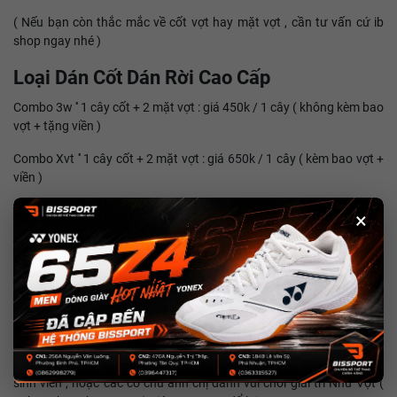
( Nếu bạn còn thắc mắc về cốt vợt hay mặt vợt , cần tư vấn cứ ib
shop ngay nhé )
Loại Dán Cốt Dán Rời Cao Cấp
Combo 3w '' 1 cây cốt + 2 mặt vợt : giá 450k / 1 cây ( không kèm bao
vợt + tặng viền )
Combo Xvt '' 1 cây cốt + 2 mặt vợt : giá 650k / 1 cây ( kèm bao vợt +
viền )
Combo Sanwei 502e '' 1 cây cốt + 2 mặt vợt : giá 950k / 1 cây ( kèm
×
bao vợt + viền )
Combo1Sanwei T5000 '' 1 cây cốt + 2 mặt vợt : giá 440k / 1 cây (
không bao vợt + viền )
Combo2 Sanwei T5000'' 1 cây + 2 mặt vợt : giá 590k / 1 cây ( kèm
bao vợt + viền )
Vợt Dán Sẵn : là vợt của hãng sản xuất dành riêng cho các bạn nhỏ ,
sinh viên , hoặc các cô chú anh chị đánh vui chơi giải trí Như Vợt (