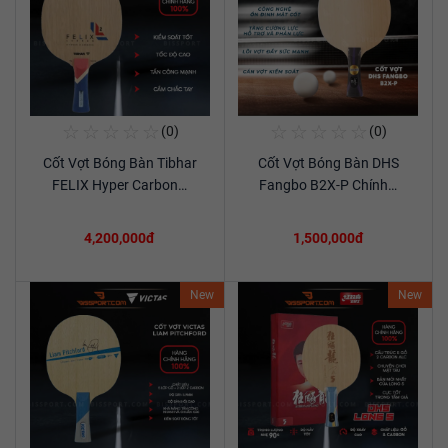
☆
☆
☆
☆
☆
☆
☆
☆
☆
☆
(0)
(0)
Mua Ngay
Mua Ngay
Cốt Vợt Bóng Bàn Tibhar
Cốt Vợt Bóng Bàn DHS
Xem chi tiết
Xem chi tiết
FELIX Hyper Carbon…
Fangbo B2X-P Chính…
4,200,000đ
1,500,000đ
New
New