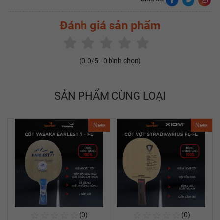
Đánh giá sản phẩm
(
0.0
/5 -
0
bình chọn)
SẢN PHẨM CÙNG LOẠI
New
New
☆
☆
☆
☆
☆
☆
☆
☆
☆
☆
(0)
(0)
Mua Ngay
Mua Ngay