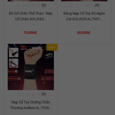
☆
☆
☆
☆
☆
☆
☆
☆
☆
☆
(0)
(0)
Mua Ngay
Mua Ngay
Bó Cổ Chân Thể Thao - Nẹp
Băng Nẹp Cổ Tay Xỏ Ngón
Xem chi tiết
Xem chi tiết
Cổ Chân AOLIKES…
Cái AOLIKES AL7937…
75,000đ
50,000đ
Sale
☆
☆
☆
☆
☆
(0)
Mua Ngay
Nẹp Cổ Tay Chống Chấn
Xem chi tiết
Thương Aolikes AL-7936…