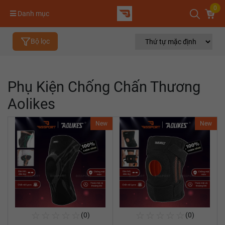
0
Danh mục
Bộ lọc
Phụ Kiện Chống Chấn Thương
Aolikes
New
New
☆
☆
☆
☆
☆
☆
☆
☆
☆
☆
(0)
(0)
Mua Ngay
Mua Ngay