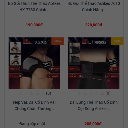
Bó Gối Thun Thể Thao Aolikes
Bó Gối Thể Thao Aolikes 7610
Xem chi tiết
Xem chi tiết
HX-7730 Chính…
Chính Hãng…
190,000đ
220,000đ
New
Sale
☆
☆
☆
☆
☆
☆
☆
☆
☆
☆
(0)
(0)
Mua Ngay
Mua Ngay
Nẹp Vai, Đai Cố Định Vai
Đai Lưng Thể Thao Cố Định
Xem chi tiết
Xem chi tiết
Chống Chấn Thương…
Cột Sống Aolikes…
Đang cập nhật...
205,000đ