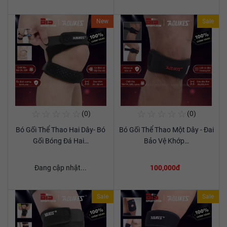
New
Sale
☆
☆
☆
☆
☆
☆
☆
☆
☆
☆
(0)
(0)
Mua Ngay
Mua Ngay
Bó Gối Thể Thao Hai Dây- Bó
Bó Gối Thể Thao Một Dây - Đai
Xem chi tiết
Xem chi tiết
Gối Bóng Đá Hai…
Bảo Vệ Khớp…
Đang cập nhật...
100,000đ
Sale
Sale