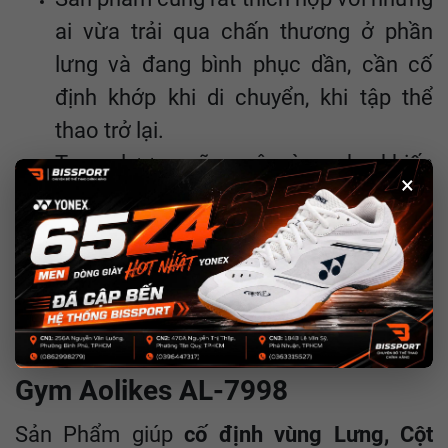
ai vừa trải qua chấn thương ở phần
lưng và đang bình phục dần, cần cố
định khớp khi di chuyển, khi tập thể
thao trở lại.
Trọng lượng cũng vô cùng nhẹ khiến
×
đai lưng Aolikes cực kì thanh thoát và
không gây nặng cho cơ thể , không
khiến bước di chuyển trở nên nặng nề
ông Dụng Đai Lưng Tập
2.C
Gym Aolikes AL-7998
Sản Phẩm
giúp
cố định vùng Lưng, Cột