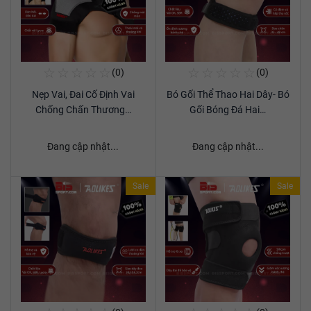
☆
☆
☆
☆
☆
☆
☆
☆
☆
☆
(0)
(0)
Mua Ngay
Mua Ngay
Nẹp Vai, Đai Cố Định Vai
Bó Gối Thể Thao Hai Dây- Bó
Xem chi tiết
Xem chi tiết
Chống Chấn Thương…
Gối Bóng Đá Hai…
Đang cập nhật...
Đang cập nhật...
Sale
Sale