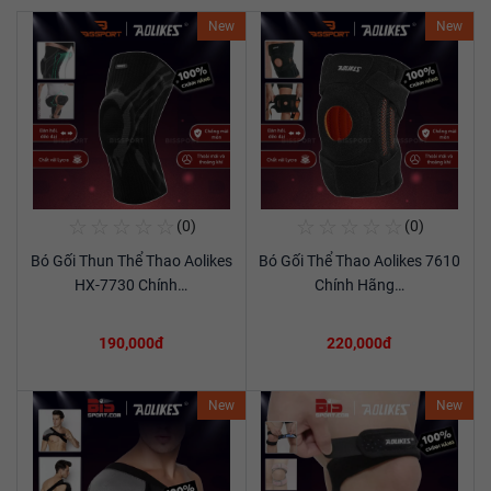
New
New
☆
☆
☆
☆
☆
☆
☆
☆
☆
☆
(0)
(0)
Mua Ngay
Mua Ngay
Bó Gối Thun Thể Thao Aolikes
Bó Gối Thể Thao Aolikes 7610
Xem chi tiết
Xem chi tiết
HX-7730 Chính…
Chính Hãng…
190,000đ
220,000đ
New
New