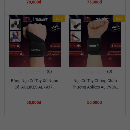
79,000đ
75,000đ
Sale
Sale
☆
☆
☆
☆
☆
☆
☆
☆
☆
☆
(0)
(0)
Mua Ngay
Mua Ngay
Băng Nẹp Cổ Tay Xỏ Ngón
Nẹp Cổ Tay Chống Chấn
Xem chi tiết
Xem chi tiết
Cái AOLIKES AL7937…
Thương Aolikes AL-7936…
50,000đ
55,000đ