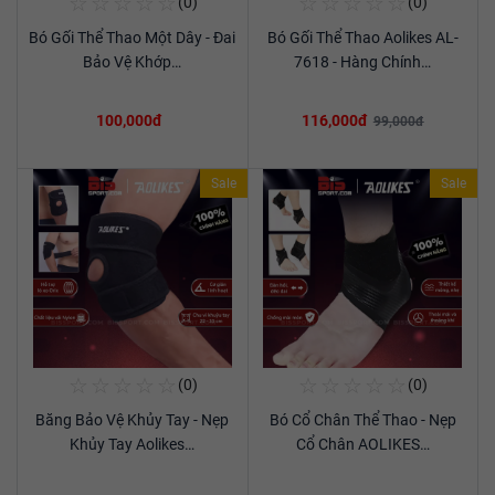
☆
☆
☆
☆
☆
☆
☆
☆
☆
☆
(0)
(0)
Mua Ngay
Mua Ngay
Bó Gối Thể Thao Một Dây - Đai
Bó Gối Thể Thao Aolikes AL-
Xem chi tiết
Xem chi tiết
Bảo Vệ Khớp…
7618 - Hàng Chính…
100,000đ
116,000đ
99,000đ
Sale
Sale
☆
☆
☆
☆
☆
☆
☆
☆
☆
☆
(0)
(0)
Mua Ngay
Mua Ngay
Băng Bảo Vệ Khủy Tay - Nẹp
Bó Cổ Chân Thể Thao - Nẹp
Xem chi tiết
Xem chi tiết
Khủy Tay Aolikes…
Cổ Chân AOLIKES…