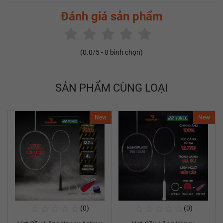
Đánh giá sản phẩm
(
0.0
/5 -
0
bình chọn)
SẢN PHẨM CÙNG LOẠI
New
New
☆
☆
☆
☆
☆
☆
☆
☆
☆
☆
(0)
(0)
Mua Ngay
Mua Ngay