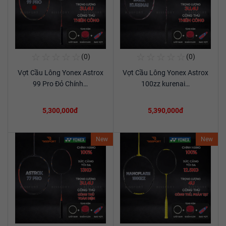
☆
☆
☆
☆
☆
☆
☆
☆
☆
☆
(0)
(0)
Mua Ngay
Mua Ngay
Vợt Cầu Lông Yonex Astrox
Vợt Cầu Lông Yonex Astrox
Xem chi tiết
Xem chi tiết
99 Pro Đỏ Chính…
100zz kurenai…
5,300,000đ
5,390,000đ
New
New