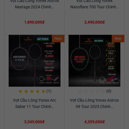
Vợt Cầu Lông Yonex Astrox
Vợt Cầu Lông Yonex
Xem chi tiết
Xem chi tiết
Nextage 2024 Chính…
Nanoflare 700 Tour Chính…
1,890,000đ
2,490,000đ
New
New
★
★
★
★
★
☆
☆
☆
☆
☆
(1)
(0)
Mua Ngay
Mua Ngay
Vợt Cầu Lông Yonex Arc
Vợt Cầu Lông Yonex Astrox
Xem chi tiết
Xem chi tiết
Saber 11 Tour Chính…
99 Tour 2025 Chính…
3,349,000đ
4,359,000đ