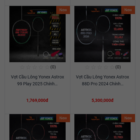
New
New
☆
☆
☆
☆
☆
☆
☆
☆
☆
☆
(0)
(0)
Mua Ngay
Mua Ngay
Vợt Cầu Lông Yonex Astrox
Vợt Cầu Lông Yonex Astrox
Xem chi tiết
Xem chi tiết
99 Play 2025 Chính…
88D Pro 2024 Chính…
1,769,000đ
5,300,000đ
New
New