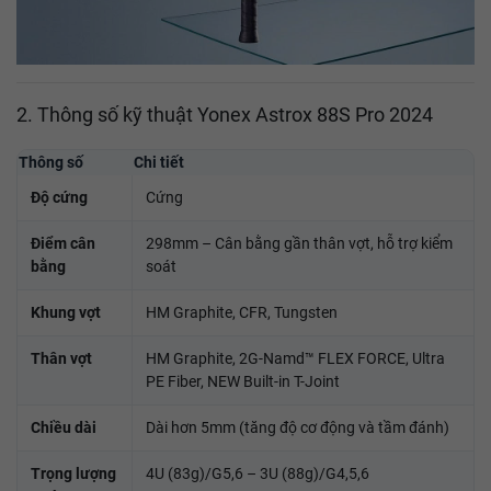
2. Thông số kỹ thuật Yonex Astrox 88S Pro 2024
Thông số
Chi tiết
Độ cứng
Cứng
Điểm cân
298mm – Cân bằng gần thân vợt, hỗ trợ kiểm
bằng
soát
Khung vợt
HM Graphite, CFR, Tungsten
Thân vợt
HM Graphite, 2G-Namd™ FLEX FORCE, Ultra
PE Fiber, NEW Built-in T-Joint
Chiều dài
Dài hơn 5mm (tăng độ cơ động và tầm đánh)
Trọng lượng
4U (83g)/G5,6 – 3U (88g)/G4,5,6