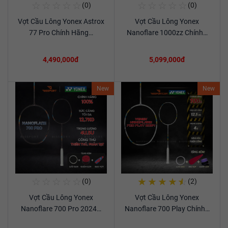
☆
☆
☆
☆
☆
☆
☆
☆
☆
☆
(0)
(0)
Mua Ngay
Mua Ngay
Vợt Cầu Lông Yonex Astrox
Vợt Cầu Lông Yonex
Xem chi tiết
Xem chi tiết
77 Pro Chính Hãng…
Nanoflare 1000zz Chính…
4,490,000đ
5,099,000đ
New
New
☆
☆
☆
☆
☆
★
★
★
★
☆
(0)
(2)
Mua Ngay
Mua Ngay
Vợt Cầu Lông Yonex
Vợt Cầu Lông Yonex
Xem chi tiết
Xem chi tiết
Nanoflare 700 Pro 2024…
Nanoflare 700 Play Chính…