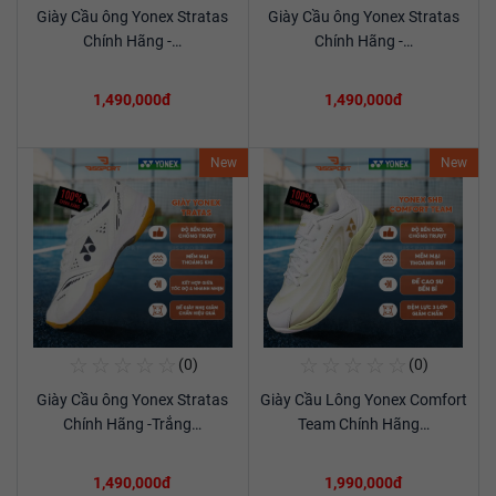
Giày Cầu ông Yonex Stratas
Giày Cầu ông Yonex Stratas
Xem chi tiết
Xem chi tiết
Chính Hãng -…
Chính Hãng -…
1,490,000đ
1,490,000đ
New
New
☆
☆
☆
☆
☆
☆
☆
☆
☆
☆
(0)
(0)
Mua Ngay
Mua Ngay
Giày Cầu ông Yonex Stratas
Giày Cầu Lông Yonex Comfort
Xem chi tiết
Xem chi tiết
Chính Hãng -Trắng…
Team Chính Hãng…
1,490,000đ
1,990,000đ