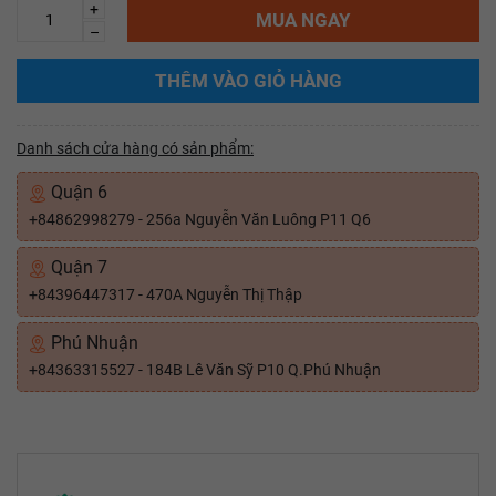
+
MUA NGAY
–
THÊM VÀO GIỎ HÀNG
Danh sách cửa hàng có sản phẩm:
Quận 6
+84862998279 - 256a Nguyễn Văn Luông P11 Q6
Quận 7
+84396447317 - 470A Nguyễn Thị Thập
Phú Nhuận
+84363315527 - 184B Lê Văn Sỹ P10 Q.Phú Nhuận