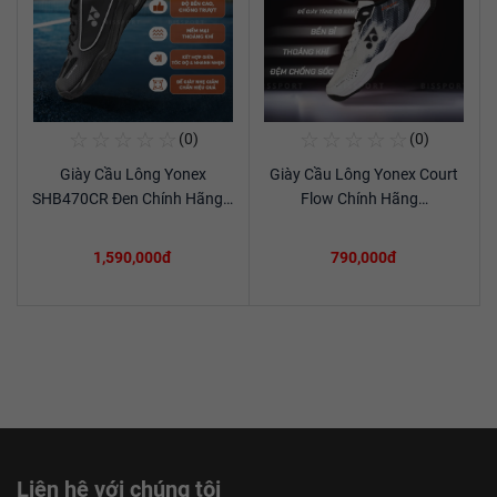
☆
☆
☆
☆
☆
☆
☆
☆
☆
☆
(0)
(0)
Mua Ngay
Mua Ngay
Giày Cầu Lông Yonex
Giày Cầu Lông Yonex Court
Xem chi tiết
Xem chi tiết
SHB470CR Đen Chính Hãng…
Flow Chính Hãng…
1,590,000đ
790,000đ
Liên hệ với chúng tôi