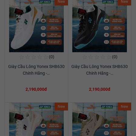
New
New
☆
☆
☆
☆
☆
☆
☆
☆
☆
☆
(0)
(0)
Mua Ngay
Mua Ngay
Giày Cầu Lông Yonex SHB630
Giày Cầu Lông Yonex SHB630
Xem chi tiết
Xem chi tiết
Chính Hãng -…
Chính Hãng -…
2,190,000đ
2,190,000đ
New
New