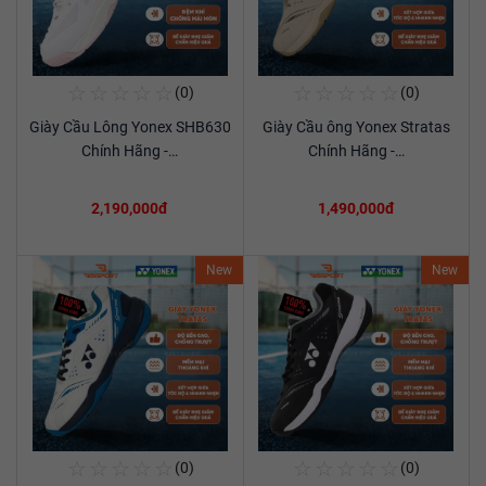
☆
☆
☆
☆
☆
☆
☆
☆
☆
☆
(0)
(0)
Mua Ngay
Mua Ngay
Giày Cầu Lông Yonex SHB630
Giày Cầu ông Yonex Stratas
Xem chi tiết
Xem chi tiết
Chính Hãng -…
Chính Hãng -…
2,190,000đ
1,490,000đ
New
New
☆
☆
☆
☆
☆
☆
☆
☆
☆
☆
(0)
(0)
Mua Ngay
Mua Ngay