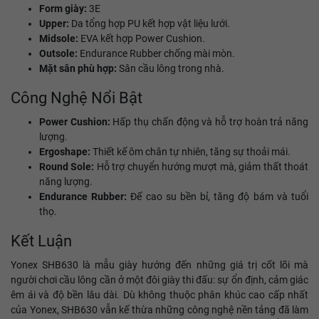
Form giày:
3E
Upper:
Da tổng hợp PU kết hợp vật liệu lưới.
Midsole:
EVA kết hợp Power Cushion.
Outsole:
Endurance Rubber chống mài mòn.
Mặt sân phù hợp:
Sân cầu lông trong nhà.
Công Nghệ Nổi Bật
Power Cushion:
Hấp thụ chấn động và hỗ trợ hoàn trả năng
lượng.
Ergoshape:
Thiết kế ôm chân tự nhiên, tăng sự thoải mái.
Round Sole:
Hỗ trợ chuyển hướng mượt mà, giảm thất thoát
năng lượng.
Endurance Rubber:
Đế cao su bền bỉ, tăng độ bám và tuổi
thọ.
Kết Luận
Yonex SHB630 là mẫu giày hướng đến những giá trị cốt lõi mà
người chơi cầu lông cần ở một đôi giày thi đấu: sự ổn định, cảm giác
êm ái và độ bền lâu dài. Dù không thuộc phân khúc cao cấp nhất
của Yonex, SHB630 vẫn kế thừa những công nghệ nền tảng đã làm