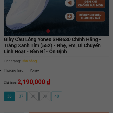
Giày Cầu Lông Yonex SHB630 Chính Hãng -
Trắng Xanh Tím (552) - Nhẹ, Êm, Di Chuyển
Linh Hoạt - Bền Bỉ - Ổn Định
Tình trạng:
Còn hàng
Thương hiệu:
Yonex
2,190,000 ₫
Giá bán:
36
37
38
39
40