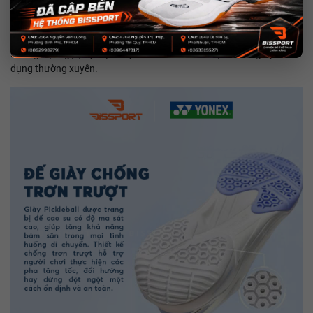
năng chống mài mòn tốt và tăng độ bám trên mặt sân trong nhà.
Không chỉ giúp người chơi tự tin hơn ở những pha bứt tốc hay đổi
hướng đột ngột, vật liệu này còn kéo dài tuổi thọ của đế giày khi sử
dụng thường xuyên.