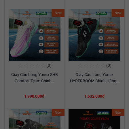
New
New
☆
☆
☆
☆
☆
☆
☆
☆
☆
☆
(0)
(0)
Mua Ngay
Mua Ngay
Giày Cầu Lông Yonex SHB
Giày Cầu Lông Yonex
Xem chi tiết
Xem chi tiết
Comfort Team Chính…
HYPERBOOM Chính Hãng…
1,990,000đ
1,632,000đ
New
New