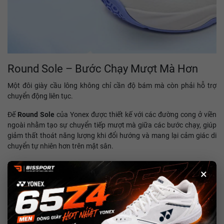
Round Sole – Bước Chạy Mượt Mà Hơn
Một đôi giày cầu lông không chỉ cần độ bám mà còn phải hỗ trợ
chuyển động liên tục.
Đế
Round Sole
của Yonex được thiết kế với các đường cong ở viền
ngoài nhằm tạo sự chuyển tiếp mượt mà giữa các bước chạy, giúp
giảm thất thoát năng lượng khi đổi hướng và mang lại cảm giác di
chuyển tự nhiên hơn trên mặt sân.
Đây là công nghệ quen thuộc trên nhiều dòng giày cầu lông của
×
Yonex, góp phần cải thiện sự linh hoạt trong các tình huống thi đấu
tốc độ cao.
Endurance Rubber – Độ Bền Đáng Tin Cậy
Phần đế ngoài sử dụng
Endurance Rubber
, hợp chất cao su có khả