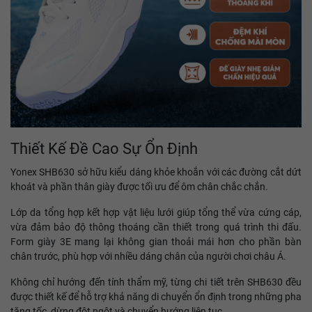
Thiết Kế Đề Cao Sự Ổn Định
Yonex SHB630 sở hữu kiểu dáng khỏe khoắn với các đường cắt dứt
khoát và phần thân giày được tối ưu để ôm chân chắc chắn.
Lớp da tổng hợp kết hợp vật liệu lưới giúp tổng thể vừa cứng cáp,
vừa đảm bảo độ thông thoáng cần thiết trong quá trình thi đấu.
Form giày 3E mang lại không gian thoải mái hơn cho phần bàn
chân trước, phù hợp với nhiều dáng chân của người chơi châu Á.
Không chỉ hướng đến tính thẩm mỹ, từng chi tiết trên SHB630 đều
được thiết kế để hỗ trợ khả năng di chuyển ổn định trong những pha
tăng tốc, dừng đột ngột và chuyển hướng liên tục.