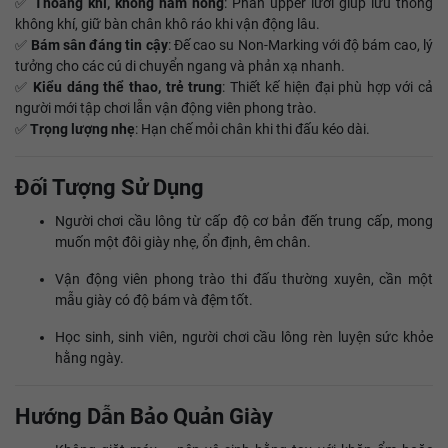
✅
Thoáng khí, không hầm nóng
: Phần upper lưới giúp lưu thông
không khí, giữ bàn chân khô ráo khi vận động lâu.
✅
Bám sân đáng tin cậy
: Đế cao su Non-Marking với độ bám cao, lý
tưởng cho các cú di chuyển ngang và phản xạ nhanh.
✅
Kiểu dáng thể thao, trẻ trung
: Thiết kế hiện đại phù hợp với cả
người mới tập chơi lẫn vận động viên phong trào.
✅
Trọng lượng nhẹ
: Hạn chế mỏi chân khi thi đấu kéo dài.
Đối Tượng Sử Dụng
Người chơi cầu lông từ cấp độ cơ bản đến trung cấp, mong
muốn một đôi giày nhẹ, ổn định, êm chân.
Vận động viên phong trào thi đấu thường xuyên, cần một
mẫu giày có độ bám và đệm tốt.
Học sinh, sinh viên, người chơi cầu lông rèn luyện sức khỏe
hằng ngày.
Hướng Dẫn Bảo Quản Giày