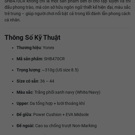
SHB470CR không chỉ là một sản phẩm bền bỉ cho tập luyện và thi
đấu phong trào, mà còn sở hữu ngôn ngữ thiết kế hiện đại, màu sắc
trẻ trung – giúp người chơi nổi bật cả trong lối đánh lẫn phong cách
cá nhân.
Thông Số Kỹ Thuật
Thương hiệu
: Yonex
Mã sản phẩm
: SHB470CR
Trọng lượng
: ~310g (US size 8.5)
Size có sẵn
: 36 – 44
Màu sắc
: Trắng phối xanh navy (White/Navy)
Upper
: Da tổng hợp + lưới thoáng khí
Đế giữa
: Power Cushion + EVA Midsole
Đế ngoài
: Cao su chống trượt Non-Marking