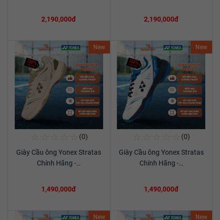
2,190,000đ
2,190,000đ
New
New
☆
☆
☆
☆
☆
☆
☆
☆
☆
☆
(0)
(0)
Mua Ngay
Mua Ngay
Giày Cầu ông Yonex Stratas
Giày Cầu ông Yonex Stratas
Xem chi tiết
Xem chi tiết
Chính Hãng -…
Chính Hãng -…
1,490,000đ
1,490,000đ
New
New