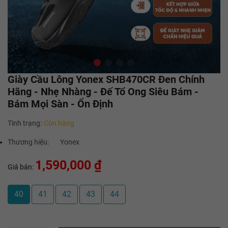
Giày Cầu Lông Yonex SHB470CR Đen Chính
Hãng - Nhẹ Nhàng - Đế Tổ Ong Siêu Bám -
Bám Mọi Sàn - Ổn Định
Tình trạng:
Còn hàng
Thương hiệu:
Yonex
1,590,000 ₫
Giá bán:
40
41
42
43
44