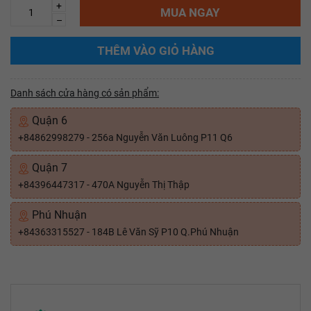
+
MUA NGAY
–
THÊM VÀO GIỎ HÀNG
Danh sách cửa hàng có sản phẩm:
Quận 6
+84862998279 - 256a Nguyễn Văn Luông P11 Q6
Quận 7
+84396447317 - 470A Nguyễn Thị Thập
Phú Nhuận
+84363315527 - 184B Lê Văn Sỹ P10 Q.Phú Nhuận