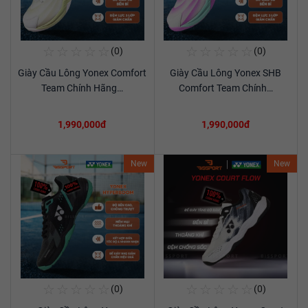
☆
☆
☆
☆
☆
☆
☆
☆
☆
☆
(0)
(0)
Mua Ngay
Mua Ngay
Giày Cầu Lông Yonex Comfort
Giày Cầu Lông Yonex SHB
Xem chi tiết
Xem chi tiết
Team Chính Hãng…
Comfort Team Chính…
1,990,000đ
1,990,000đ
New
New
☆
☆
☆
☆
☆
☆
☆
☆
☆
☆
(0)
(0)
Mua Ngay
Mua Ngay