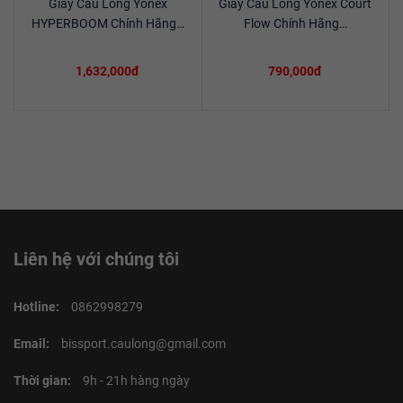
Giày Cầu Lông Yonex
Giày Cầu Lông Yonex Court
Xem chi tiết
Xem chi tiết
HYPERBOOM Chính Hãng…
Flow Chính Hãng…
1,632,000đ
790,000đ
Liên hệ với chúng tôi
Hotline:
0862998279
Email:
bissport.caulong@gmail.com
Thời gian:
9h - 21h hàng ngày