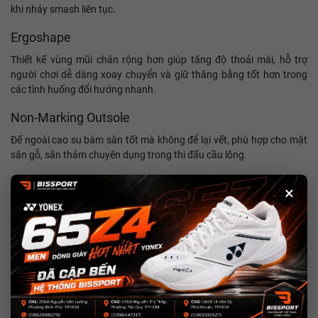
khi nhảy smash liên tục.
Ergoshape
Thiết kế vùng mũi chân rộng hơn giúp tăng độ thoải mái, hỗ trợ
người chơi dễ dàng xoay chuyển và giữ thăng bằng tốt hơn trong
các tình huống đổi hướng nhanh.
Non-Marking Outsole
Đế ngoài cao su bám sân tốt mà không để lại vết, phù hợp cho mặt
sân gỗ, sân thảm chuyên dụng trong thi đấu cầu lông.
Inner Bootie Fit
×
Hệ thống lưỡi giày tích hợp liền thân giúp giảm cọ sát và cải thiện độ
ôm – mang lại cảm giác mượt mà, liền mạch trong từng bước
chuyển động.