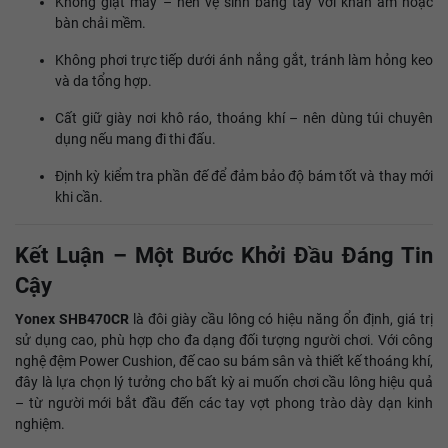
Không giặt máy – nên vệ sinh bằng tay với khăn ẩm hoặc
bàn chải mềm.
Không phơi trực tiếp dưới ánh nắng gắt, tránh làm hỏng keo
và da tổng hợp.
Cất giữ giày nơi khô ráo, thoáng khí – nên dùng túi chuyên
dụng nếu mang đi thi đấu.
Định kỳ kiểm tra phần đế để đảm bảo độ bám tốt và thay mới
khi cần.
Kết Luận – Một Bước Khởi Đầu Đáng Tin
Cậy
Yonex SHB470CR
là đôi giày cầu lông có hiệu năng ổn định, giá trị
sử dụng cao, phù hợp cho đa dạng đối tượng người chơi. Với công
nghệ đệm Power Cushion, đế cao su bám sân và thiết kế thoáng khí,
đây là lựa chọn lý tưởng cho bất kỳ ai muốn chơi cầu lông hiệu quả
– từ người mới bắt đầu đến các tay vợt phong trào dày dạn kinh
nghiệm.