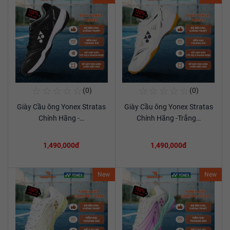
☆
☆
☆
☆
☆
☆
☆
☆
☆
☆
(0)
(0)
Mua Ngay
Mua Ngay
Giày Cầu ông Yonex Stratas
Giày Cầu ông Yonex Stratas
Xem chi tiết
Xem chi tiết
Chính Hãng -…
Chính Hãng -Trắng…
1,490,000đ
1,490,000đ
New
New