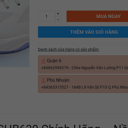
+
MUA NGAY
–
THÊM VÀO GIỎ HÀNG
Danh sách cửa hàng có sản phẩm:
Quận 6
+84862998279 - 256a Nguyễn Văn Luông P11 Q
Phú Nhuận
+84363315527 - 184B Lê Văn Sỹ P10 Q.Phú Nh