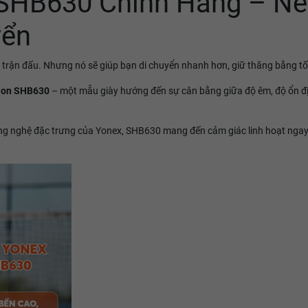
 SHB630 Chính Hãng – N
yển
 trận đấu. Nhưng nó sẽ giúp bạn di chuyển nhanh hơn, giữ thăng bằng tố
ion SHB630
– một mẫu giày hướng đến sự cân bằng giữa độ êm, độ ổn địn
công nghệ đặc trưng của Yonex, SHB630 mang đến cảm giác linh hoạt ngay