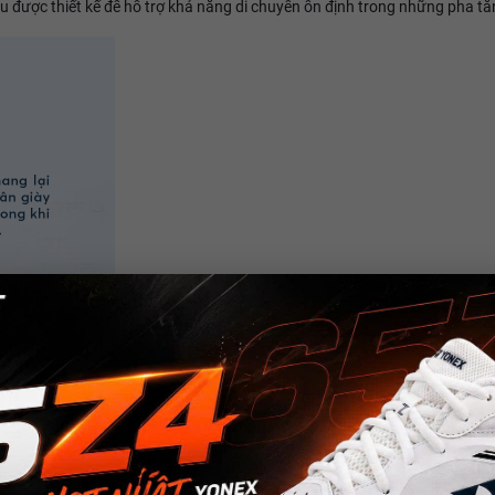
u được thiết kế để hỗ trợ khả năng di chuyển ổn định trong những pha tă