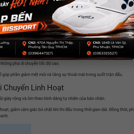
Nên Tên Tuổi Của Yonex
t liệu đệm độc quyền đã đồng hành cùng Yonex trong nhiều thế hệ giày cầ
ồng thời chuyển hóa một phần năng lượng đó thành lực đẩy cho bước di ch
 những pha di chuyển tốc độ cao.
 tố góp phần giảm mệt mỏi và tăng sự thoải mái trong suốt trận đấu.
i Chuyển Linh Hoạt
mũi giày rộng và ôm theo hình dáng tự nhiên của bàn chân.
oạt, giảm cảm giác bó chặt khi thi đấu trong thời gian dài. Đồng thời, p
hanh.