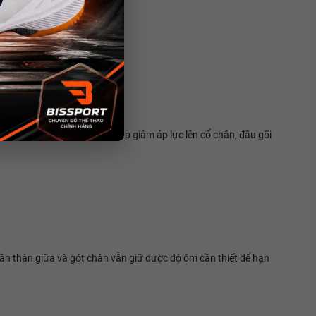
u lông.
uyển tiếp theo. Điều này giúp giảm áp lực lên cổ chân, đầu gối
hần thân giữa và gót chân vẫn giữ được độ ôm cần thiết để hạn