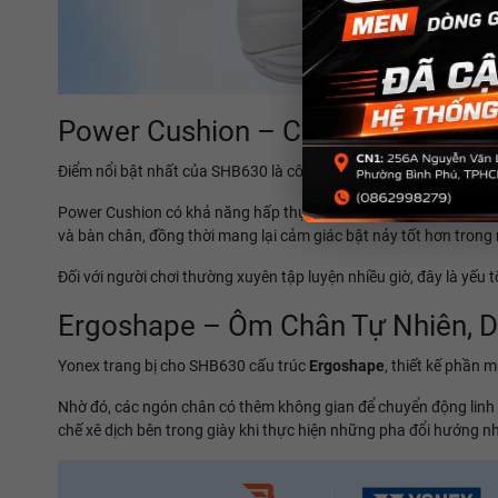
Power Cushion – Công Nghệ Làm 
Điểm nổi bật nhất của SHB630 là công nghệ
Power Cushion
, vậ
Power Cushion có khả năng hấp thụ lực tác động khi tiếp đất, đ
và bàn chân, đồng thời mang lại cảm giác bật nảy tốt hơn trong
Đối với người chơi thường xuyên tập luyện nhiều giờ, đây là yếu
Ergoshape – Ôm Chân Tự Nhiên, D
Yonex trang bị cho SHB630 cấu trúc
Ergoshape
, thiết kế phần 
Nhờ đó, các ngón chân có thêm không gian để chuyển động linh h
chế xê dịch bên trong giày khi thực hiện những pha đổi hướng n