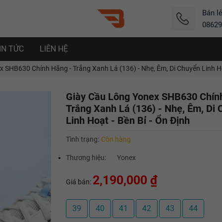
Bán l
08629
IN TỨC
LIÊN HỆ
 SHB630 Chính Hãng - Trắng Xanh Lá (136) - Nhẹ, Êm, Di Chuyển Linh Hoạ
Giày Cầu Lông Yonex SHB630 Chín
Trắng Xanh Lá (136) - Nhẹ, Êm, Di
Linh Hoạt - Bền Bỉ - Ổn Định
Tình trạng:
Còn hàng
Thương hiệu:
Yonex
2,190,000 ₫
Giá bán:
39
40
41
42
43
44