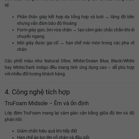
tế:
Phần thân giày kết hợp da tổng hợp và lưới → tăng độ bền
nhưng vẫn đảm bảo độ thoáng
Form giày gọn, ôm vừa chân → tạo cảm giác chắc chắn khi di
chuyển ngang
Mũi giày được gia cố → hạn chế mài mòn trong các pha rê
chân
Các phối màu như Natural Olive, White/Ocean Blue, Black/White
hay White/Dark Indigo đều mang tính ứng dụng cao – dễ phù hợp
với nhiều đối tượng khách hàng.
4. Công nghệ tích hợp
TruFoam Midsole – Êm và ổn định
Lớp đệm TruFoam mang lại cảm giác cân bằng giữa độ êm và độ
phản hồi:
Giảm chấn hiệu quả khi tiếp đất
Hạn chế áp lực lên cổ chân và đầu gối