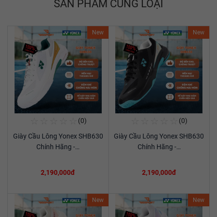
SẢN PHẨM CÙNG LOẠI
New
New
☆
☆
☆
☆
☆
☆
☆
☆
☆
☆
(0)
(0)
Mua Ngay
Mua Ngay
Giày Cầu Lông Yonex SHB630
Giày Cầu Lông Yonex SHB630
Xem chi tiết
Xem chi tiết
Chính Hãng -…
Chính Hãng -…
2,190,000đ
2,190,000đ
New
New