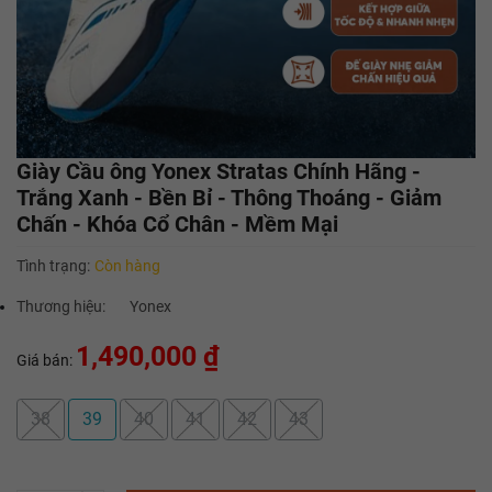
Giày Cầu ông Yonex Stratas Chính Hãng -
Trắng Xanh - Bền Bỉ - Thông Thoáng - Giảm
Chấn - Khóa Cổ Chân - Mềm Mại
Tình trạng:
Còn hàng
Thương hiệu:
Yonex
1,490,000 ₫
Giá bán:
38
39
40
41
42
43