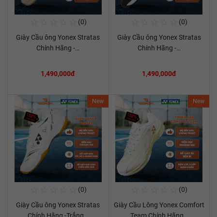
☆
☆
☆
☆
☆
☆
☆
☆
☆
☆
(0)
(0)
Mua Ngay
Mua Ngay
Giày Cầu ông Yonex Stratas
Giày Cầu ông Yonex Stratas
Xem chi tiết
Xem chi tiết
Chính Hãng -…
Chính Hãng -…
1,490,000đ
1,490,000đ
New
New
☆
☆
☆
☆
☆
☆
☆
☆
☆
☆
(0)
(0)
Mua Ngay
Mua Ngay
Giày Cầu ông Yonex Stratas
Giày Cầu Lông Yonex Comfort
Xem chi tiết
Xem chi tiết
Chính Hãng -Trắng…
Team Chính Hãng…