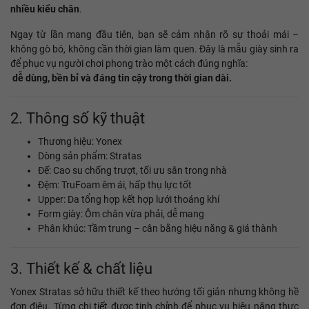
nhiều kiểu chân
.
Ngay từ lần mang đầu tiên, bạn sẽ cảm nhận rõ sự thoải mái –
không gò bó, không cần thời gian làm quen. Đây là mẫu giày sinh ra
để phục vụ người chơi phong trào một cách đúng nghĩa:
dễ dùng, bền bỉ và đáng tin cậy trong thời gian dài.
2. Thông số kỹ thuật
Thương hiệu: Yonex
Dòng sản phẩm: Stratas
Đế: Cao su chống trượt, tối ưu sân trong nhà
Đệm: TruFoam êm ái, hấp thụ lực tốt
Upper: Da tổng hợp kết hợp lưới thoáng khí
Form giày: Ôm chân vừa phải, dễ mang
Phân khúc: Tầm trung – cân bằng hiệu năng & giá thành
3. Thiết kế & chất liệu
Yonex Stratas sở hữu thiết kế theo hướng tối giản nhưng không hề
đơn điệu. Từng chi tiết được tinh chỉnh để phục vụ hiệu năng thực