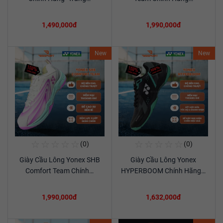
1,490,000đ
1,990,000đ
New
New
☆
☆
☆
☆
☆
☆
☆
☆
☆
☆
(0)
(0)
Mua Ngay
Mua Ngay
Giày Cầu Lông Yonex SHB
Giày Cầu Lông Yonex
Xem chi tiết
Xem chi tiết
Comfort Team Chính…
HYPERBOOM Chính Hãng…
1,990,000đ
1,632,000đ