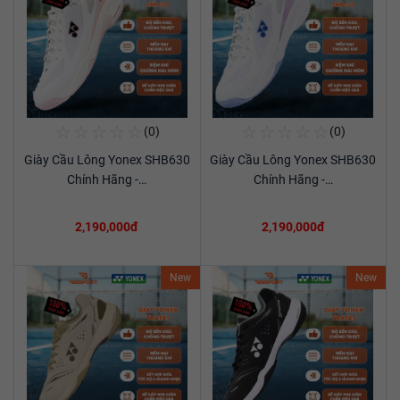
☆
☆
☆
☆
☆
☆
☆
☆
☆
☆
(0)
(0)
Mua Ngay
Mua Ngay
Giày Cầu Lông Yonex SHB630
Giày Cầu Lông Yonex SHB630
Xem chi tiết
Xem chi tiết
Chính Hãng -…
Chính Hãng -…
2,190,000đ
2,190,000đ
New
New