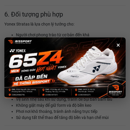
6. Đối tượng phù hợp
Yonex Stratas là lựa chọn lý tưởng cho:
Người chơi phong trào từ cơ bản đến khá
Người mới bắt đầu cần một đôi giày dễ làm quen
×
Người chơi thường xuyên (2–4 buổi/tuần)
Khách hàng ưu tiên sự ổn định và độ bền hơn là công nghệ
cao cấp
7. Hướng dẫn bảo quản
Vệ sinh nhẹ sau khi sử dụng, tránh để bụi bẩn bám lâu
Không giặt máy để giữ form và độ bền keo
Phơi nơi khô thoáng, tránh ánh nắng trực tiếp
Sử dụng tất thể thao để tăng độ bền và hạn chế mùi