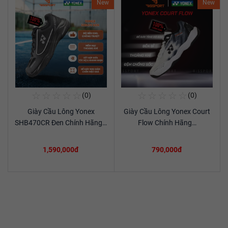
New
New
☆
☆
☆
☆
☆
☆
☆
☆
☆
☆
(0)
(0)
Mua Ngay
Mua Ngay
Giày Cầu Lông Yonex
Giày Cầu Lông Yonex Court
Xem chi tiết
Xem chi tiết
SHB470CR Đen Chính Hãng…
Flow Chính Hãng…
1,590,000đ
790,000đ