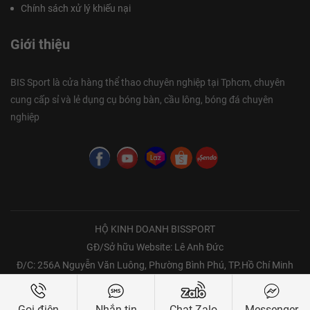
Chính sách xử lý khiếu nại
Giới thiệu
BIS Sport là cửa hàng thể thao chuyên nghiệp tại Tphcm, chuyên
cung cấp sỉ và lẻ dụng cụ bóng bàn, cầu lông, bóng đá chuyên
nghiệp
HỘ KINH DOANH BISSPORT
GĐ/Sở hữu Website: Lê Anh Đức
Đ/C: 256A Nguyễn Văn Luông, Phường Bình Phú, TP.Hồ Chí Minh
Bản quyền thuộc về Bissport | Copyright @ 2021 all rights reserved
Gọi điện
Nhắn tin
Chat Zalo
Messenger