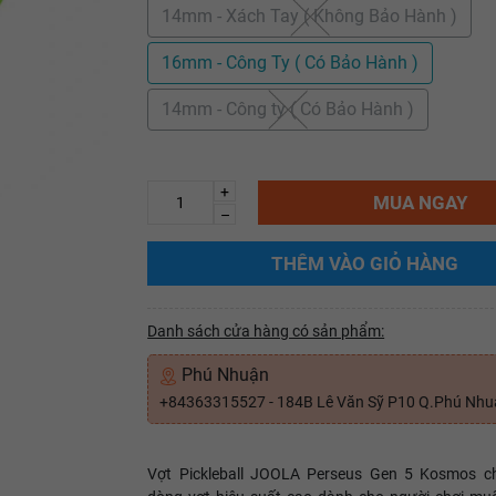
14mm - Xách Tay ( Không Bảo Hành )
16mm - Công Ty ( Có Bảo Hành )
14mm - Công ty ( Có Bảo Hành )
+
MUA NGAY
–
THÊM VÀO GIỎ HÀNG
Danh sách cửa hàng có sản phẩm:
Phú Nhuận
+84363315527 - 184B Lê Văn Sỹ P10 Q.Phú Nh
Vợt Pickleball JOOLA Perseus Gen 5 Kosmos ch