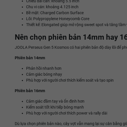
Chiều dài cán: khoảng 5.5 inch
Chu vi cán: khoảng 4.125 inch
Bề mặt: Charged Carbon Surface
Lõi: Polypropylene Honeycomb Core
Thiết kế: Elongated giúp mở rộng sweet spot và tăng tầm 
Nên chọn phiên bản 14mm hay 
JOOLA Perseus Gen 5 Kosmos có hai phiên bản độ dày lõi để ph
Phiên bản 14mm
Phản hồi nhanh hơn
Cảm giác bóng nhạy
Phù hợp với người chơi thích kiểm soát và tạo spin
Phiên bản 16mm
Cảm giác đầm tay và ổn định hơn
Kiểm soát tốt khi tiếp bóng mạnh
Phù hợp với người chơi thích power và rally dài
Dù lựa chọn phiên bản nào, cây vợt vẫn mang lại sự cân bằng g