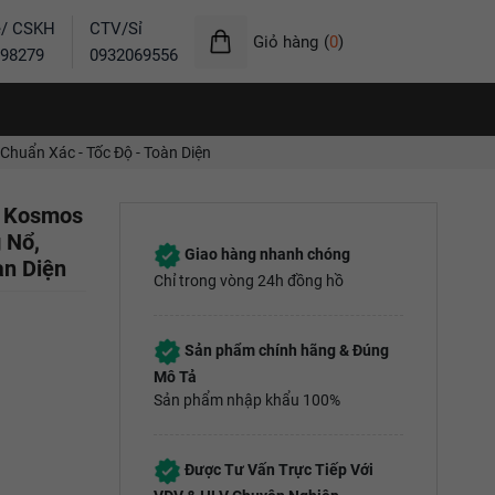
ẻ/ CSKH
CTV/Sỉ
Giỏ hàng
(
0
)
98279
0932069556
Chuẩn Xác - Tốc Độ - Toàn Diện
5 Kosmos
 Nổ,
Giao hàng nhanh chóng
àn Diện
Chỉ trong vòng 24h đồng hồ
Sản phẩm chính hãng & Đúng
Mô Tả
Sản phẩm nhập khẩu 100%
Được Tư Vấn Trực Tiếp Với