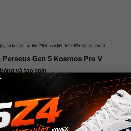
y áp lực liên tục lên đối thủ và kết thúc điểm số dứt khoát.
A Perseus Gen 5 Kosmos Pro V
bóng và tạo spin
p tăng độ ma sát giữa mặt vợt và bóng.