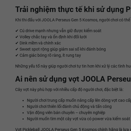
Trải nghiệm thực tế khi sử dụng
Khi thi đấu với JOOLA Perseus Gen 5 Kosmos, người chơi có thể 
✔ Cú drive mạnh nhưng vẫn giữ được kiểm soát
✔ Volley chắc tay và ổn định khi đối lưới
✔ Dink mềm và chính xác
✔ Sweet spot rộng giúp giảm sai số khi đánh bóng
✔ Cảm giác bóng rõ ràng, ít rung tay
Những yếu tố này giúp người chơi tự tin hơn khi xử lý các tình 
Ai nên sử dụng vợt JOOLA Perseu
Cây vợt này phù hợp với nhiều cấp độ người chơi, đặc biệt là:
Người chơi trung cấp muốn nâng cấp lên dòng vợt cao cấ
Người chơi thiên lối đánh chủ động và tấn công
Vận động viên bán chuyên – chuyên nghiệp
Người muốn tìm một cây vợt vừa có power vừa kiểm soát 
Vợt Pickleball JOOLA Perseus Gen 5 Kosmos chính hãng là lựa c