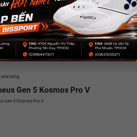
cao, khiến đối thủ khó phán đoán quỹ đạo bóng.
 ong giảm rung
tán lực tác động đều trên toàn bộ mặt vợt.
i pha bóng.
rseus Gen 5 Kosmos Pro V
eus Gen 5 Kosmos Pro V: