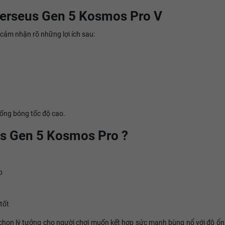
 Perseus Gen 5 Kosmos Pro V
cảm nhận rõ những lợi ích sau:
huống bóng tốc độ cao.
s Gen 5 Kosmos Pro ?
p
tốt
họn lý tưởng cho người chơi muốn kết hợp sức mạnh bùng nổ với độ ổn địn