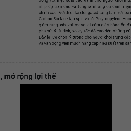
dòng vợt hiệu suất cao dành cho người chơi mu
nhịp độ trận đấu và tung ra những cú đánh mạ
chính xác. Với thiết kế elongated tăng tầm với, b
Carbon Surface tạo spin và lõi Polypropylene Ho
giảm rung, cây vợt mang lại cảm giác bóng ổn đị
pha xử lý từ dink, volley tốc độ cao đến những cú 
Đây là lựa chọn lý tưởng cho người chơi trung cấ
và vận động viên muốn nâng cấp hiệu suất trên sân 
, mở rộng lợi thế