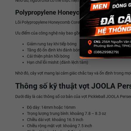
Nhờ đó, người chơi có thể thực hiện những cú đánh có độ xoáy 
Polypropylene Honeycomb Core – Lõi tổ
Lõi Polypropylene Honeycomb Core là cấu trúc tổ ong giúp phân 
Ưu điểm của công nghệ này bao gồm:
Giảm rung tay khi tiếp bóng
Tăng độ ổn định khi đánh bóng mạnh
Cải thiện phản hồi bóng
Hạn chế lỗi mishit (đánh lệch tâm)
Nhờ đó, cây vợt mang lại cảm giác chắc tay và ổn định trong mọ
Thông số kỹ thuật vợt JOOLA Pe
Dưới đây là các thông số cơ bản của vợt Pickleball JOOLA Pers
Độ dày: 14mm hoặc 16mm
Trọng lượng trung bình: khoảng 7.8 – 8.3 oz
Chiều dài vợt: khoảng 16.5 inch
Chiều rộng mặt vợt: khoảng 7.5 inch