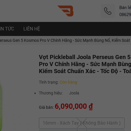
Bán l
08629
IN TỨC
LIÊN HỆ
Perseus Gen 5 Kosmos Pro V Chính Hãng - Sức Mạnh Bùng Nổ, Kiểm Soát 
Vợt Pickleball Joola Perseus Gen 
Pro V Chính Hãng - Sức Mạnh Bùng
Kiểm Soát Chuẩn Xác - Tốc Độ - To
Tình trạng:
Còn hàng
Thương hiệu:
Joola
6,090,000 ₫
Giá bán:
16mm - Xách Tay ( Không Bảo Hành )