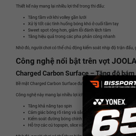
Thiết kế này mang lại nhiều lợi thế trong thi đấu:
Tăng tầm với khi volley gần lưới
Xử lý tốt các tình huống bóng khó ở cuối tầm tay
Sweet spot rộng hơn, giảm lỗi đánh lệch tâm
Tăng hiệu quả trong các pha phản công nhanh
Nhờ đó, người chơi có thể chủ động kiểm soát nhịp độ trận đấu, gâ
Công nghệ nổi bật trên vợt JOOL
Charged Carbon Surface – Tăng độ bám 
Bề mặt Charged Carbon Surface được làm từ carbon cao cấp giú
Công nghệ này mang lại nhiều lợi ích:
Tăng khả năng tạo spin
Cảm giác bóng rõ ràng và sắc nét
Kiểm soát đường bóng chính xác hơn
Hỗ trợ các cú topspin, slice và drive