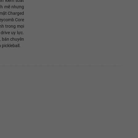
ốn kiểm soát
nh mẽ nhưng
ề mặt Charged
neycomb Core
nh trong mọi
drive uy lực.
p, bán chuyên
pickleball.