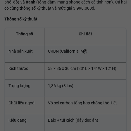
phối đồ) và
Xanh
(tông đậm, mang phong cách cá tính hơn). Cả hai
có cùng thông số kỹ thuật và mức giá 3.990.000đ.
Thông số kỹ thuật:
Thông số
Chi tiết
Nhà sản xuất
CRBN (California, Mỹ)
Kích thước
58 x 36 x 30 cm (23" L × 14" W × 12" H)
Trọng lượng
1,36 kg (3 lbs)
Chất liệu ngoài
Vỏ sợi carbon tổng hợp chống thời tiết
Kiểu dáng
Balo + túi xách (dây đeo ẩn)