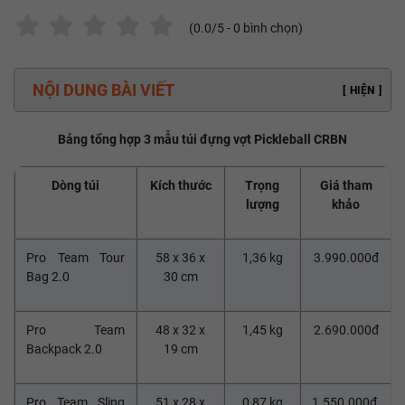
(
0.0
/5 -
0
bình chọn)
NỘI DUNG BÀI VIẾT
[
HIỆN
]
Bảng tổng hợp 3 mẫu túi đựng vợt Pickleball CRBN
Dòng túi
Kích thước
Trọng
Giá tham
lượng
khảo
Pro Team Tour
58 x 36 x
1,36 kg
3.990.000đ
Bag 2.0
30 cm
Pro Team
48 x 32 x
1,45 kg
2.690.000đ
Backpack 2.0
19 cm
Pro Team Sling
51 x 28 x
0,87 kg
1.550.000đ