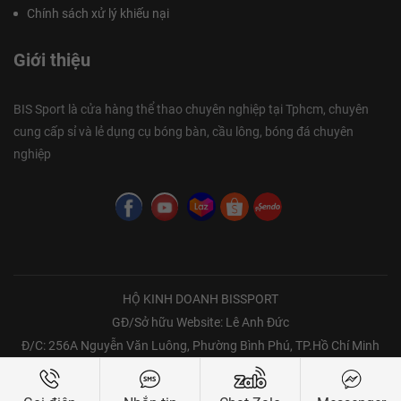
Chính sách xử lý khiếu nại
Giới thiệu
BIS Sport là cửa hàng thể thao chuyên nghiệp tại Tphcm, chuyên
cung cấp sỉ và lẻ dụng cụ bóng bàn, cầu lông, bóng đá chuyên
nghiệp
HỘ KINH DOANH BISSPORT
GĐ/Sở hữu Website: Lê Anh Đức
Đ/C: 256A Nguyễn Văn Luông, Phường Bình Phú, TP.Hồ Chí Minh
Bản quyền thuộc về Bissport | Copyright @ 2021 all rights reserved