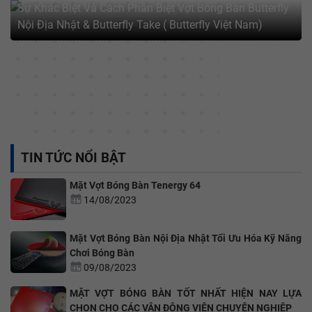
MẶT VỢT BÓNG BÀN TỐT NHẤT HIỆN NAY LỰA CHỌN
CHO CÁC VẬN ĐỘNG VIÊN CHUYÊN NGHIỆP
TIN TỨC NỔI BẬT
Mặt Vợt Bóng Bàn Tenergy 64
14/08/2023
Mặt Vợt Bóng Bàn Nội Địa Nhật Tối Ưu Hóa Kỹ Năng
Chơi Bóng Bàn
09/08/2023
MẶT VỢT BÓNG BÀN TỐT NHẤT HIỆN NAY LỰA
CHỌN CHO CÁC VẬN ĐỘNG VIÊN CHUYÊN NGHIỆP