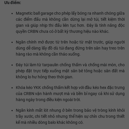
Ưu điểm:
Magnetic ball garage cho phép lấy bóng ra nhanh chóng giữa
các điểm đấu mà không cần dừng lại mở túi, tiết kiệm thời
gian và giúp nhịp thi đấu liên tục hơn. Đây là tính năng độc
quyền CRBN chưa có ở bất kỳ thương hiệu nào khác.
Ngăn chính mở được từ trên hoặc từ mặt trước, giúp người
dùng dễ dàng lấy đồ dù túi đang đứng trên sân hay treo trên
hàng rào mà không cần tháo xuống.
Đáy túi làm từ tarpaulin chống thấm và chống mài mòn, cho
phép đặt trực tiếp xuống mặt sân bê tông hoặc sân đất mà
không lo hư hỏng theo thời gian.
Khóa kéo YKK chống thấm kết hợp với đầu kéo hex đặc trưng
của CRBN vận hành mượt mà và bền bỉ ngay cả khi sử dụng
hàng ngày trong điều kiện ngoài trời.
Ngăn kính mắt lót nhung ở bên trong bảo vệ tròng kính khỏi
trầy xước, chi tiết nhỏ nhưng thể hiện sự chỉn chu trong thiết
kế mà nhiều dòng balo khác không có.