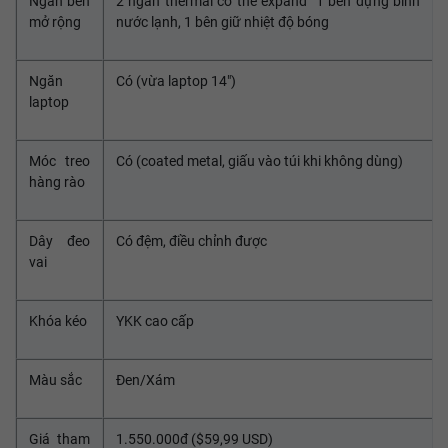
Ngăn bên
2 ngăn thermal có thể expand 1 bên đựng bình
mở rộng
nước lạnh, 1 bên giữ nhiệt độ bóng
Ngăn
Có (vừa laptop 14")
laptop
Móc treo
Có (coated metal, giấu vào túi khi không dùng)
hàng rào
Dây đeo
Có đệm, điều chỉnh được
vai
Khóa kéo
YKK cao cấp
Màu sắc
Đen/Xám
Giá tham
1.550.000đ ($59,99 USD)