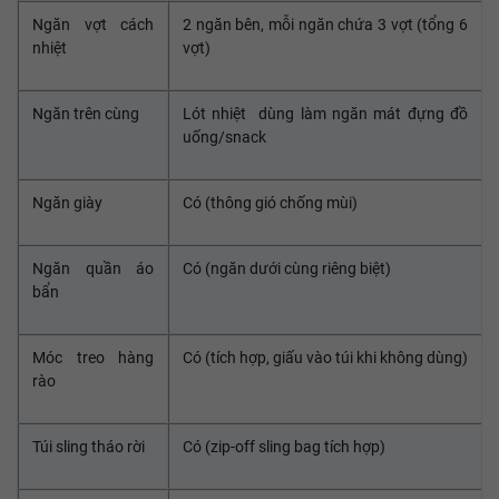
Ngăn vợt cách
2 ngăn bên, mỗi ngăn chứa 3 vợt (tổng 6
nhiệt
vợt)
Ngăn trên cùng
Lót nhiệt dùng làm ngăn mát đựng đồ
uống/snack
Ngăn giày
Có (thông gió chống mùi)
Ngăn quần áo
Có (ngăn dưới cùng riêng biệt)
bẩn
Móc treo hàng
Có (tích hợp, giấu vào túi khi không dùng)
rào
Túi sling tháo rời
Có (zip-off sling bag tích hợp)