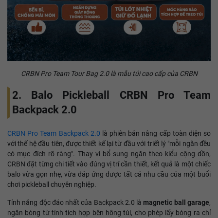
CRBN Pro Team Tour Bag 2.0 là mẫu túi cao cấp của CRBN
2. Balo Pickleball CRBN Pro Team
Backpack 2.0
CRBN Pro Team Backpack 2.0
là phiên bản nâng cấp toàn diện so
với thế hệ đầu tiên, được thiết kế lại từ đầu với triết lý "mỗi ngăn đều
có mục đích rõ ràng". Thay vì bổ sung ngăn theo kiểu cộng dồn,
CRBN đặt từng chi tiết vào đúng vị trí cần thiết, kết quả là một chiếc
balo vừa gọn nhẹ, vừa đáp ứng được tất cả nhu cầu của một buổi
chơi pickleball chuyên nghiệp.
Tính năng độc đáo nhất của Backpack 2.0 là
magnetic ball garage
,
ngăn bóng từ tính tích hợp bên hông túi, cho phép lấy bóng ra chỉ