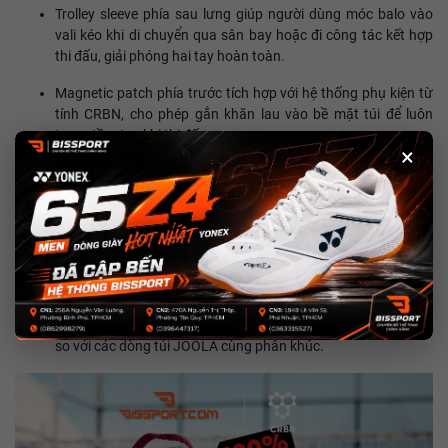
Trolley sleeve phía sau lưng giúp người dùng móc balo vào
vali kéo khi di chuyển qua sân bay hoặc đi công tác kết hợp
thi đấu, giải phóng hai tay hoàn toàn.
Magnetic patch phía trước tích hợp với hệ thống phụ kiện từ
tính CRBN, cho phép gắn khăn lau vào bề mặt túi để luôn
trong tầm tay khi thi đấu.
×
Nhược điểm:
Ngăn vợt chỉ chứa được 3 vợt, không đủ cho người cần mang
nhiều vợt khi tham gia các giải đấu dài ngày.
Không có ngăn laptop riêng biệt, hạn chế khả năng sử dụng
như một chiếc balo đi làm hàng ngày.
Màu sắc hiện chỉ có một phiên bản Đen/Xám, ít lựa chọn hơn
so với các dòng túi JOOLA cùng phân khúc.