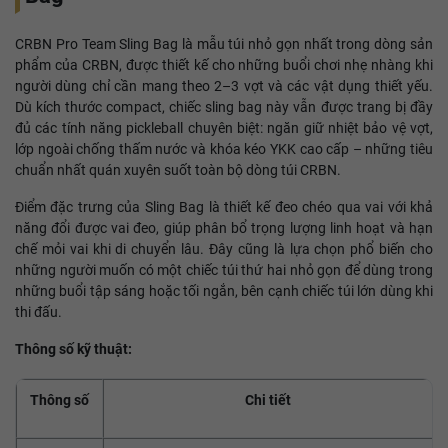
CRBN Pro Team Sling Bag là mẫu túi nhỏ gọn nhất trong dòng sản
phẩm của CRBN, được thiết kế cho những buổi chơi nhẹ nhàng khi
người dùng chỉ cần mang theo 2–3 vợt và các vật dụng thiết yếu.
Dù kích thước compact, chiếc sling bag này vẫn được trang bị đầy
đủ các tính năng pickleball chuyên biệt: ngăn giữ nhiệt bảo vệ vợt,
lớp ngoài chống thấm nước và khóa kéo YKK cao cấp – những tiêu
chuẩn nhất quán xuyên suốt toàn bộ dòng túi CRBN.
Điểm đặc trưng của Sling Bag là thiết kế đeo chéo qua vai với khả
năng đổi được vai đeo, giúp phân bổ trọng lượng linh hoạt và hạn
chế mỏi vai khi di chuyển lâu. Đây cũng là lựa chọn phổ biến cho
những người muốn có một chiếc túi thứ hai nhỏ gọn để dùng trong
những buổi tập sáng hoặc tối ngắn, bên cạnh chiếc túi lớn dùng khi
thi đấu.
Thông số kỹ thuật:
Thông số
Chi tiết