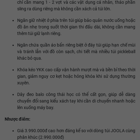
chỉ cần mang 1 - 2 vợt và các vật dụng cá nhân, tháo phần
sling ra dùng riêng mà không cần xách cả túi lớn.
Ngăn giữ nhiệt ở phía trên túi giúp bảo quản nước uống hoặc
đồ ăn nhẹ trong suốt thời gian thi đấu dài, không cần mang
thêm túi giữ lạnh riêng.
Ngăn chứa quần áo bẩn riêng biệt ở đáy túi giúp hạn chế mùi
và tránh lẫn với đồ còn sạch, chi tiết mà nhiều túi pickleball
khác bỏ qua.
Khóa kéo YKK cao cấp vận hành mượt mà và bền bỉ theo thời
gian, giảm nguy cơ kẹt hoặc hỏng khóa khi sử dụng thường
xuyên.
Dây đeo balo công thái học có thể cất gọn, giúp dễ dàng
chuyển đổi sang kiểu xách tay khi cần di chuyển nhanh hoặc
lên xuống máy bay.
Nhược điểm:
Giá 3.990.000đ cao hơn đáng kể so với dòng túi JOOLA cùng
phân khúc (2.990.000đ)