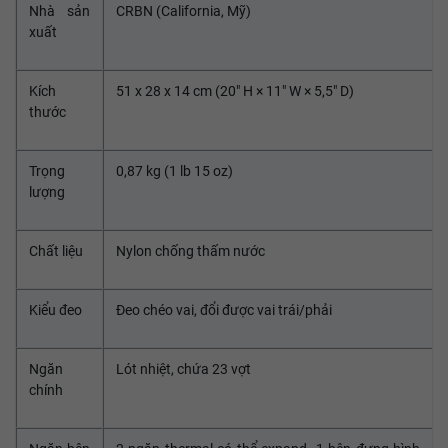
Nhà sản
CRBN (California, Mỹ)
xuất
Kích
51 x 28 x 14 cm (20" H × 11" W × 5,5" D)
thước
Trọng
0,87 kg (1 lb 15 oz)
lượng
Chất liệu
Nylon chống thấm nước
Kiểu đeo
Đeo chéo vai, đổi được vai trái/phải
Ngăn
Lót nhiệt, chứa 23 vợt
chính