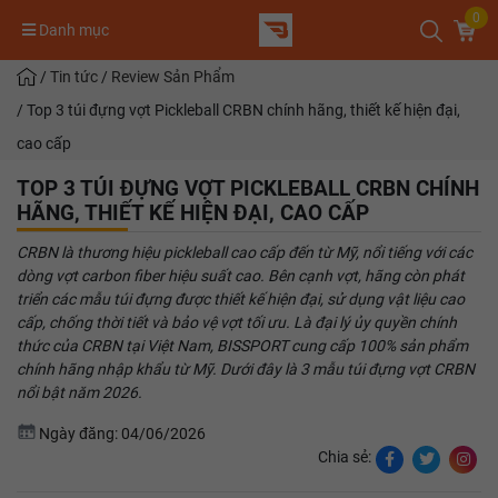
0
Danh mục
/
Tin tức
/
Review Sản Phẩm
/
Top 3 túi đựng vợt Pickleball CRBN chính hãng, thiết kế hiện đại,
cao cấp
TOP 3 TÚI ĐỰNG VỢT PICKLEBALL CRBN CHÍNH
HÃNG, THIẾT KẾ HIỆN ĐẠI, CAO CẤP
CRBN là thương hiệu pickleball cao cấp đến từ Mỹ, nổi tiếng với các
dòng vợt carbon fiber hiệu suất cao. Bên cạnh vợt, hãng còn phát
triển các mẫu túi đựng được thiết kế hiện đại, sử dụng vật liệu cao
cấp, chống thời tiết và bảo vệ vợt tối ưu. Là đại lý ủy quyền chính
thức của CRBN tại Việt Nam, BISSPORT cung cấp 100% sản phẩm
chính hãng nhập khẩu từ Mỹ. Dưới đây là 3 mẫu túi đựng vợt CRBN
nổi bật năm 2026.
Ngày đăng: 04/06/2026
Chia sẻ: