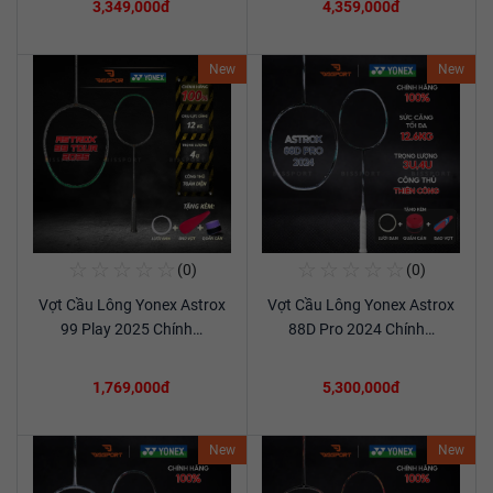
3,349,000đ
4,359,000đ
New
New
☆
☆
☆
☆
☆
☆
☆
☆
☆
☆
(0)
(0)
Mua Ngay
Mua Ngay
Vợt Cầu Lông Yonex Astrox
Vợt Cầu Lông Yonex Astrox
Xem chi tiết
Xem chi tiết
99 Play 2025 Chính…
88D Pro 2024 Chính…
1,769,000đ
5,300,000đ
New
New