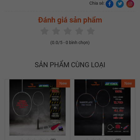
Chia sẻ:
Đánh giá sản phẩm
(
0.0
/5 -
0
bình chọn)
SẢN PHẨM CÙNG LOẠI
New
New