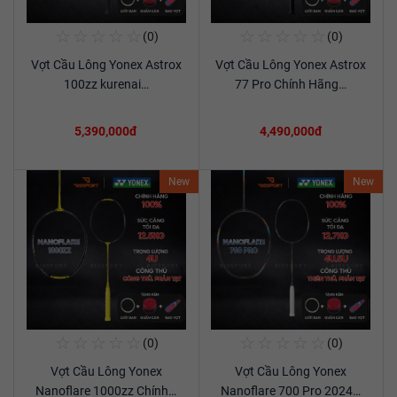
☆
☆
☆
☆
☆
☆
☆
☆
☆
☆
(0)
(0)
Mua Ngay
Mua Ngay
Vợt Cầu Lông Yonex Astrox
Vợt Cầu Lông Yonex Astrox
Xem chi tiết
Xem chi tiết
100zz kurenai…
77 Pro Chính Hãng…
5,390,000đ
4,490,000đ
New
New
☆
☆
☆
☆
☆
☆
☆
☆
☆
☆
(0)
(0)
Mua Ngay
Mua Ngay
Vợt Cầu Lông Yonex
Vợt Cầu Lông Yonex
Xem chi tiết
Xem chi tiết
Nanoflare 1000zz Chính…
Nanoflare 700 Pro 2024…