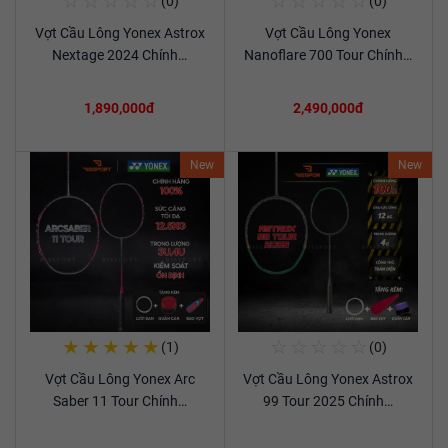
☆
☆
☆
☆
☆
☆
☆
☆
☆
☆
(0)
(0)
Mua Ngay
Mua Ngay
Vợt Cầu Lông Yonex Astrox
Vợt Cầu Lông Yonex
Xem chi tiết
Xem chi tiết
Nextage 2024 Chính…
Nanoflare 700 Tour Chính…
1,890,000đ
2,490,000đ
New
New
★
★
★
★
★
☆
☆
☆
☆
☆
(1)
(0)
Mua Ngay
Mua Ngay
Vợt Cầu Lông Yonex Arc
Vợt Cầu Lông Yonex Astrox
Xem chi tiết
Xem chi tiết
Saber 11 Tour Chính…
99 Tour 2025 Chính…