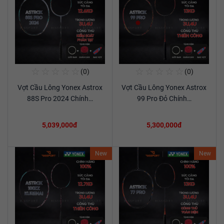
☆
☆
☆
☆
☆
☆
☆
☆
☆
☆
(0)
(0)
Mua Ngay
Mua Ngay
Vợt Cầu Lông Yonex Astrox
Vợt Cầu Lông Yonex Astrox
Xem chi tiết
Xem chi tiết
88S Pro 2024 Chính…
99 Pro Đỏ Chính…
5,039,000đ
5,300,000đ
New
New