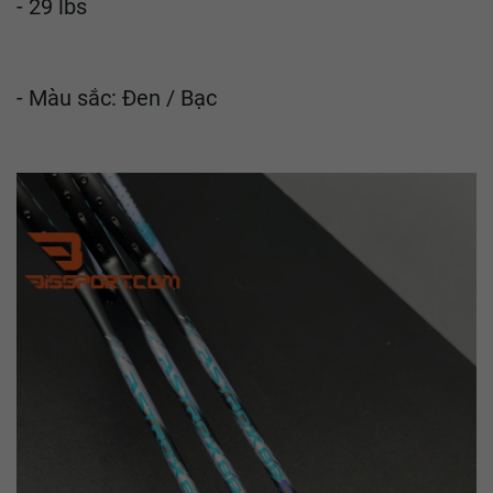
- 29 lbs
- Màu sắc: Đen / Bạc