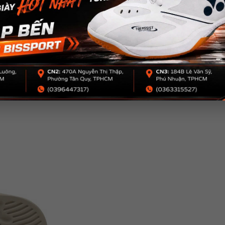
ợc tích hợp vào dép. Nó hấp thụ chấn động gấp 3 lần và hoàn trả nhanh 
đấu.
hẹ nhàng, giúp giảm mệt mỏi, tăng cường lưu thông máu – cực kỳ cần thi