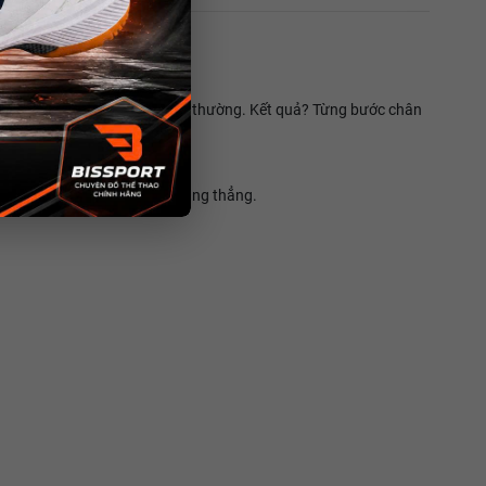
hơn 28% so với vật liệu thông thường. Kết quả? Từng bước chân
ết sau những giờ vận động căng thẳng.