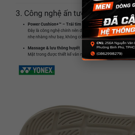
3. Công nghệ ấn tượng
Power Cushion+™ – Trái tim của SHRDS3
Đây là công nghệ chính nên danh tiếng của Yonex, nay đư
nhẹ nhàng như bay, không còn cảm giác nặng nề sau thi 
Massage & lưu thông huyết
Mặt trong được thiết kế vân nổi, tạo hiệu ứng massage n