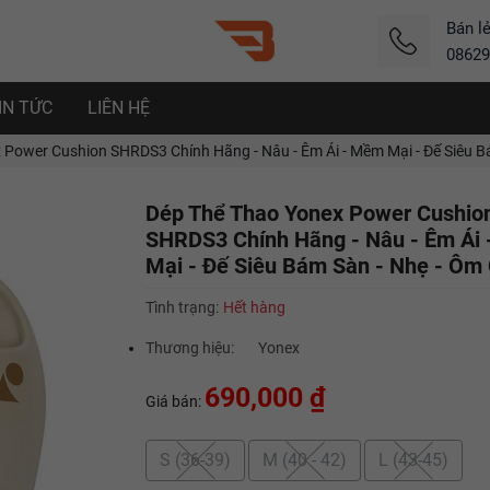
Bán l
08629
IN TỨC
LIÊN HỆ
Power Cushion SHRDS3 Chính Hãng - Nâu - Êm Ái - Mềm Mại - Đế Siêu B
Dép Thể Thao Yonex Power Cushio
SHRDS3 Chính Hãng - Nâu - Êm Ái
Mại - Đế Siêu Bám Sàn - Nhẹ - Ôm
Tình trạng:
Hết hàng
Thương hiệu:
Yonex
690,000 ₫
Giá bán:
S (36-39)
M (40 - 42)
L (43-45)