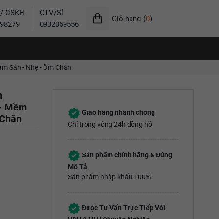
ẻ/ CSKH
CTV/Sỉ
Giỏ hàng
(
0
)
98279
0932069556
ám Sàn - Nhẹ - Ôm Chân
n
 - Mềm
Giao hàng nhanh chóng
 Chân
Chỉ trong vòng 24h đồng hồ
Sản phẩm chính hãng & Đúng
Mô Tả
Sản phẩm nhập khẩu 100%
Được Tư Vấn Trực Tiếp Với