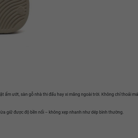
t ẩm ướt, sàn gỗ nhà thi đấu hay xi măng ngoài trời. Không chỉ thoải m
, vừa giữ được độ bền nổi – không xẹp nhanh như dép bình thường.