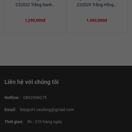
Xem chi tiết
Xem chi tiết
C32022 Trắng Xanh…
C32029 Trắng Hồng…
1,290,000đ
1,450,000đ
Liên hệ với chúng tôi
Hotline:
0862998279
Email:
bissport.caulong@gmail.com
Thời gian:
9h - 21h hàng ngày