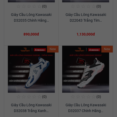
☆
☆
☆
☆
☆
☆
☆
☆
☆
☆
(0)
(0)
Mua Ngay
Mua Ngay
Giày Cầu Lông Kawasaki
Giày Cầu Lông Kawasaki
Xem chi tiết
Xem chi tiết
D32035 Chính Hãng…
D22043 Trắng Tím…
890,000đ
1,130,000đ
New
New
☆
☆
☆
☆
☆
☆
☆
☆
☆
☆
(0)
(0)
Mua Ngay
Mua Ngay
Giày Cầu Lông Kawasaki
Giày Cầu Lông Kawasaki
Xem chi tiết
Xem chi tiết
D32038 Trắng Xanh…
D32037 Chính Hãng…