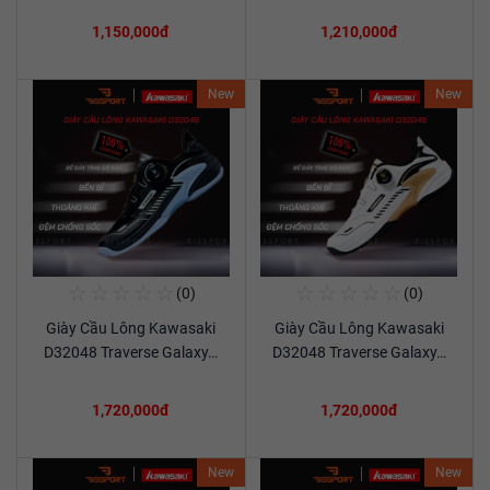
1,150,000đ
1,210,000đ
New
New
☆
☆
☆
☆
☆
☆
☆
☆
☆
☆
(0)
(0)
Mua Ngay
Mua Ngay
Giày Cầu Lông Kawasaki
Giày Cầu Lông Kawasaki
Xem chi tiết
Xem chi tiết
D32048 Traverse Galaxy…
D32048 Traverse Galaxy…
1,720,000đ
1,720,000đ
New
New