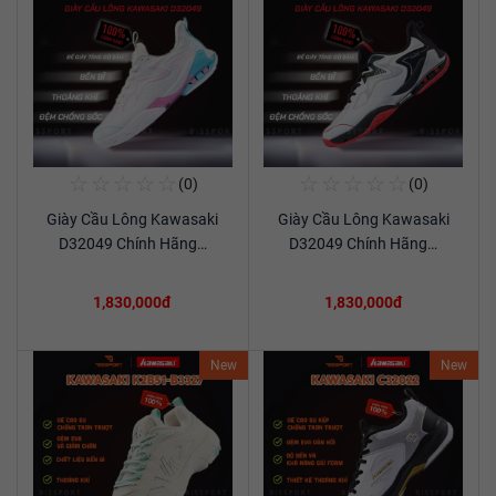
☆
☆
☆
☆
☆
☆
☆
☆
☆
☆
(0)
(0)
Mua Ngay
Mua Ngay
Giày Cầu Lông Kawasaki
Giày Cầu Lông Kawasaki
Xem chi tiết
Xem chi tiết
D32049 Chính Hãng…
D32049 Chính Hãng…
1,830,000đ
1,830,000đ
New
New