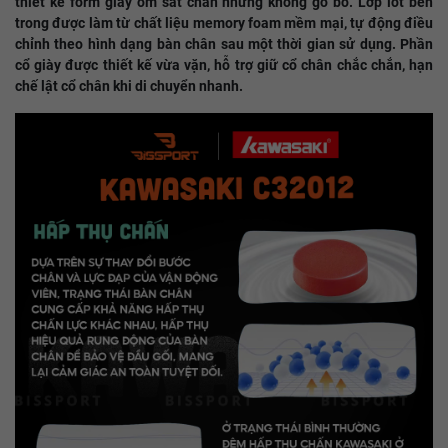
thiết kế form giày ôm sát chân nhưng không gò bó. Lớp lót bên
trong được làm từ chất liệu memory foam mềm mại, tự động điều
chỉnh theo hình dạng bàn chân sau một thời gian sử dụng. Phần
cổ giày được thiết kế vừa vặn, hỗ trợ giữ cổ chân chắc chắn, hạn
chế lật cổ chân khi di chuyển nhanh.