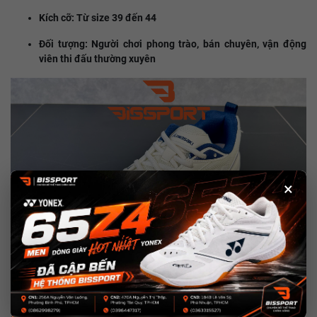
Kích cỡ: Từ size 39 đến 44
Đối tượng: Người chơi phong trào, bán chuyên, vận động
viên thi đấu thường xuyên
×