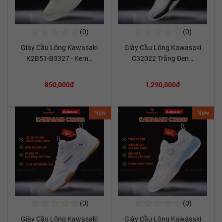
☆
☆
☆
☆
☆
☆
☆
☆
☆
☆
(0)
(0)
Mua Ngay
Mua Ngay
Giày Cầu Lông Kawasaki
Giày Cầu Lông Kawasaki
Xem chi tiết
Xem chi tiết
K2B51-B3327 - Kem…
C32022 Trắng Đen…
850,000đ
1,290,000đ
New
New
☆
☆
☆
☆
☆
☆
☆
☆
☆
☆
(0)
(0)
Mua Ngay
Mua Ngay
Giày Cầu Lông Kawasaki
Giày Cầu Lông Kawasaki