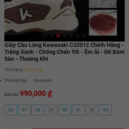
Giày Cầu Lông Kawasaki C32012 Chính Hãng -
Trắng Xanh - Chống Chấn Tốt - Êm Ái - Đế Bám
Sàn - Thoáng Khí
Tình trạng:
Còn hàng
Thương hiệu:
Kawasaki
990,000 ₫
Giá bán:
36
37
38
39
40
41
42
43