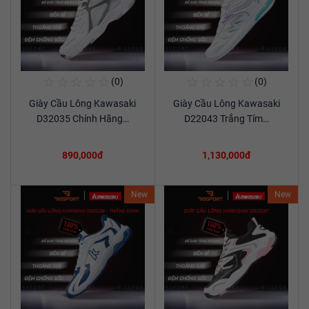
☆
☆
☆
☆
☆
☆
☆
☆
☆
☆
(0)
(0)
Mua Ngay
Mua Ngay
Giày Cầu Lông Kawasaki
Giày Cầu Lông Kawasaki
Xem chi tiết
Xem chi tiết
D32035 Chính Hãng…
D22043 Trắng Tím…
890,000đ
1,130,000đ
New
New