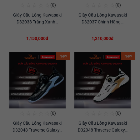
☆
☆
☆
☆
☆
☆
☆
☆
☆
☆
(0)
(0)
Mua Ngay
Mua Ngay
Giày Cầu Lông Kawasaki
Giày Cầu Lông Kawasaki
Xem chi tiết
Xem chi tiết
D32038 Trắng Xanh…
D32037 Chính Hãng…
1,150,000đ
1,210,000đ
New
New
☆
☆
☆
☆
☆
☆
☆
☆
☆
☆
(0)
(0)
Mua Ngay
Mua Ngay
Giày Cầu Lông Kawasaki
Giày Cầu Lông Kawasaki
Xem chi tiết
Xem chi tiết
D32048 Traverse Galaxy…
D32048 Traverse Galaxy…