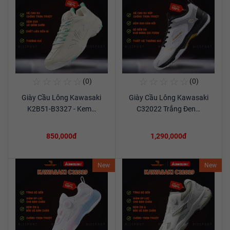
☆
☆
☆
☆
☆
☆
☆
☆
☆
☆
(0)
(0)
Mua Ngay
Mua Ngay
Giày Cầu Lông Kawasaki
Giày Cầu Lông Kawasaki
Xem chi tiết
Xem chi tiết
K2B51-B3327 - Kem…
C32022 Trắng Đen…
850,000đ
1,290,000đ
New
New