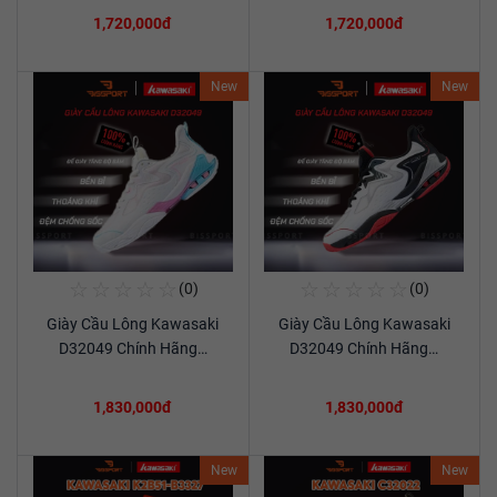
1,720,000đ
1,720,000đ
New
New
☆
☆
☆
☆
☆
☆
☆
☆
☆
☆
(0)
(0)
Mua Ngay
Mua Ngay
Giày Cầu Lông Kawasaki
Giày Cầu Lông Kawasaki
Xem chi tiết
Xem chi tiết
D32049 Chính Hãng…
D32049 Chính Hãng…
1,830,000đ
1,830,000đ
New
New