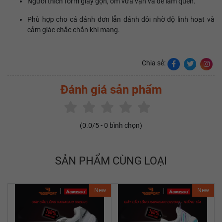
Người thích form giày gọn, ôm vừa vặn và dễ làm quen.
Phù hợp cho cả đánh đơn lẫn đánh đôi nhờ độ linh hoạt và
cảm giác chắc chắn khi mang.
Chia sẻ:
Đánh giá sản phẩm
(
0.0
/5 -
0
bình chọn)
SẢN PHẨM CÙNG LOẠI
New
New