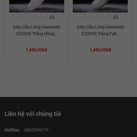
☆
☆
☆
☆
☆
☆
☆
☆
☆
☆
(0)
(0)
Mua Ngay
Mua Ngay
Giày Cầu Lông Kawasaki
Giày Cầu Lông Kawasaki
Xem chi tiết
Xem chi tiết
C32029 Trắng Hồng…
C32029 Trắng Full…
1,450,000đ
1,450,000đ
Liên hệ với chúng tôi
Hotline:
0862998279