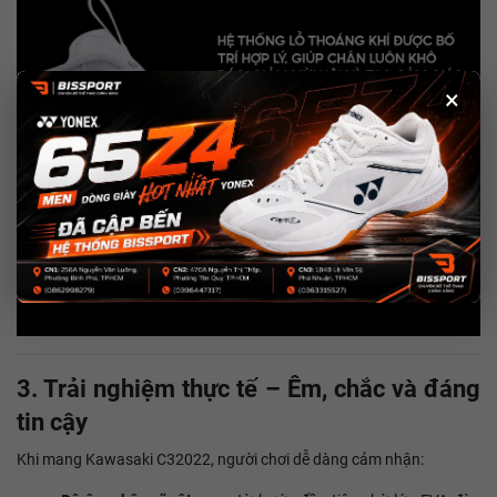
×
3. Trải nghiệm thực tế – Êm, chắc và đáng
tin cậy
Khi mang Kawasaki C32022, người chơi dễ dàng cảm nhận: