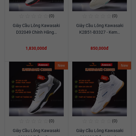
☆
☆
☆
☆
☆
☆
☆
☆
☆
☆
(0)
(0)
Mua Ngay
Mua Ngay
Giày Cầu Lông Kawasaki
Giày Cầu Lông Kawasaki
Xem chi tiết
Xem chi tiết
D32049 Chính Hãng…
K2B51-B3327 - Kem…
1,830,000đ
850,000đ
New
New
☆
☆
☆
☆
☆
☆
☆
☆
☆
☆
(0)
(0)
Mua Ngay
Mua Ngay
Giày Cầu Lông Kawasaki
Giày Cầu Lông Kawasaki
Xem chi tiết
Xem chi tiết