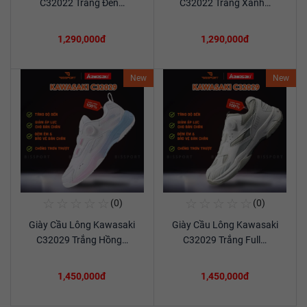
C32022 Trắng Đen…
C32022 Trắng Xanh…
1,290,000đ
1,290,000đ
New
New
☆
☆
☆
☆
☆
☆
☆
☆
☆
☆
(0)
(0)
Mua Ngay
Mua Ngay
Giày Cầu Lông Kawasaki
Giày Cầu Lông Kawasaki
Xem chi tiết
Xem chi tiết
C32029 Trắng Hồng…
C32029 Trắng Full…
1,450,000đ
1,450,000đ