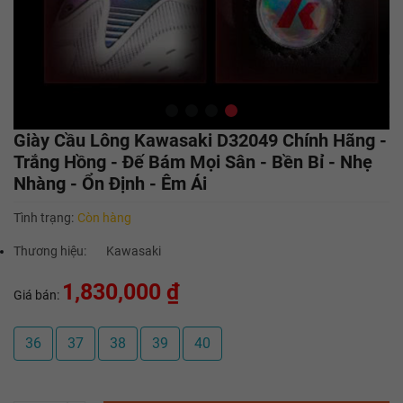
Giày Cầu Lông Kawasaki D32049 Chính Hãng -
Trắng Hồng - Đế Bám Mọi Sân - Bền Bỉ - Nhẹ
Nhàng - Ổn Định - Êm Ái
Tình trạng:
Còn hàng
Thương hiệu:
Kawasaki
1,830,000 ₫
Giá bán:
36
37
38
39
40