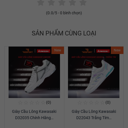
(
0.0
/5 -
0
bình chọn)
SẢN PHẨM CÙNG LOẠI
New
New
☆
☆
☆
☆
☆
☆
☆
☆
☆
☆
(0)
(0)
Mua Ngay
Mua Ngay
Giày Cầu Lông Kawasaki
Giày Cầu Lông Kawasaki
Xem chi tiết
Xem chi tiết
D32035 Chính Hãng…
D22043 Trắng Tím…