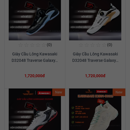
☆
☆
☆
☆
☆
☆
☆
☆
☆
☆
(0)
(0)
Mua Ngay
Mua Ngay
Giày Cầu Lông Kawasaki
Giày Cầu Lông Kawasaki
Xem chi tiết
Xem chi tiết
D32048 Traverse Galaxy…
D32048 Traverse Galaxy…
1,720,000đ
1,720,000đ
New
New