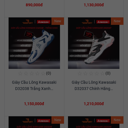
890,000đ
1,130,000đ
New
New
☆
☆
☆
☆
☆
☆
☆
☆
☆
☆
(0)
(0)
Mua Ngay
Mua Ngay
Giày Cầu Lông Kawasaki
Giày Cầu Lông Kawasaki
Xem chi tiết
Xem chi tiết
D32038 Trắng Xanh…
D32037 Chính Hãng…
1,150,000đ
1,210,000đ
New
New