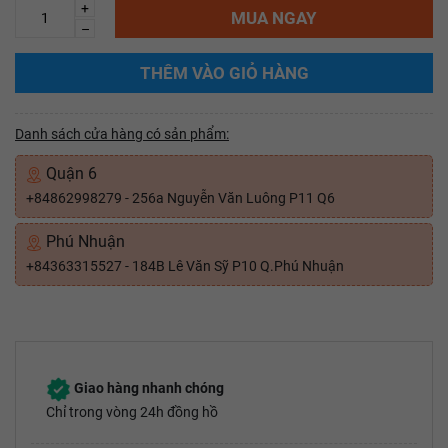
+
MUA NGAY
–
THÊM VÀO GIỎ HÀNG
Danh sách cửa hàng có sản phẩm:
Quận 6
+84862998279 - 256a Nguyễn Văn Luông P11 Q6
Phú Nhuận
+84363315527 - 184B Lê Văn Sỹ P10 Q.Phú Nhuận
Giao hàng nhanh chóng
Chỉ trong vòng 24h đồng hồ