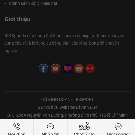
Chính sách xử lý khiếu nại
Giới thiệu
BIS Sport là cửa hàng thể thao chuyên nghiệp tại Tphcm, chuyên
cung cấp sỉ và lẻ dụng cụ bóng bàn, cầu lông, bóng đá chuyên
nghiệp
HỘ KINH DOANH BISSPORT
GĐ/Sở hữu Website: Lê Anh Đức
Đ/C: 256A Nguyễn Văn Luông, Phường Bình Phú, TP.Hồ Chí Minh
Bản quyền thuộc về Bissport | Copyright @ 2021 all rights reserved
Gọi điện
Nhắn tin
Chat Zalo
Messenger