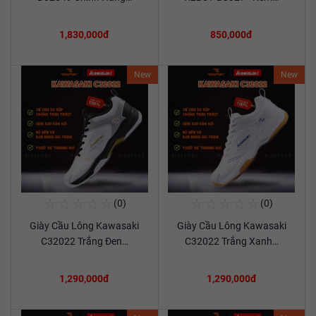
1,830,000đ
850,000đ
New
New
☆
☆
☆
☆
☆
☆
☆
☆
☆
☆
(0)
(0)
Mua Ngay
Mua Ngay
Giày Cầu Lông Kawasaki
Giày Cầu Lông Kawasaki
Xem chi tiết
Xem chi tiết
C32022 Trắng Đen…
C32022 Trắng Xanh…
1,290,000đ
1,290,000đ