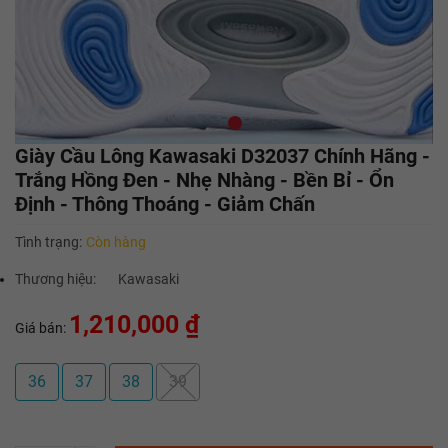
Giày Cầu Lông Kawasaki D32037 Chính Hãng -
Trắng Hồng Đen - Nhẹ Nhàng - Bền Bỉ - Ổn
Định - Thông Thoáng - Giảm Chấn
Tình trạng:
Còn hàng
Thương hiệu:
Kawasaki
1,210,000 ₫
Giá bán:
36
37
38
39