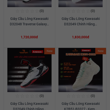
☆
☆
☆
☆
☆
☆
☆
☆
☆
☆
(0)
(0)
Mua Ngay
Mua Ngay
Giày Cầu Lông Kawasaki
Giày Cầu Lông Kawasaki
Xem chi tiết
Xem chi tiết
D32048 Traverse Galaxy…
D32049 Chính Hãng…
1,720,000đ
1,830,000đ
New
New
☆
☆
☆
☆
☆
☆
☆
☆
☆
☆
(0)
(0)
Mua Ngay
Mua Ngay
Giày Cầu Lông Kawasaki
Giày Cầu Lông Kawasaki
Xem chi tiết
Xem chi tiết
D32049 Chính Hãng…
K2B51-B3327 - Kem…