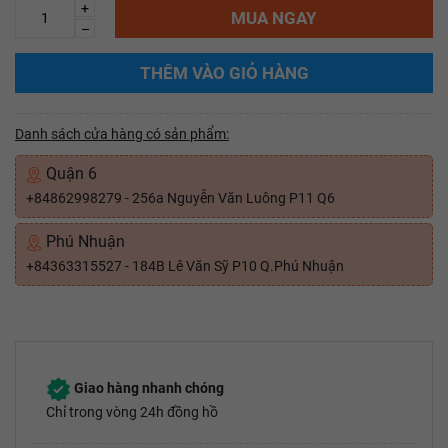
+
MUA NGAY
–
THÊM VÀO GIỎ HÀNG
Danh sách cửa hàng có sản phẩm:
Quận 6
+84862998279 - 256a Nguyễn Văn Luông P11 Q6
Phú Nhuận
+84363315527 - 184B Lê Văn Sỹ P10 Q.Phú Nhuận
Giao hàng nhanh chóng
Chỉ trong vòng 24h đồng hồ