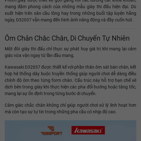
Phom giày được thiết kế gọn gàng với các đường cắt khỏe khoắn,
mang đậm phong cách của những mẫu giày thi đấu hiện đại. Dù
xuất hiện trên sân cầu lông hay trong những buổi tập luyện hằng
ngày, D32037 vẫn mang đến hình ảnh năng động và đầy cuốn hút.
Ôm Chân Chắc Chắn, Di Chuyển Tự Nhiên
Một đôi giày thi đấu chỉ thực sự phát huy giá trị khi mang lại cảm
giác vừa vặn ngay từ lần đầu mang.
Kawasaki D32037 được thiết kế với phần thân ôm sát bàn chân, kết
hợp hệ thống dây buộc truyền thống giúp người chơi dễ dàng điều
chỉnh độ ôm theo từng form chân. Cấu trúc này hỗ trợ hạn chế xê
dịch bên trong giày khi thực hiện các pha đổi hướng hoặc tăng tốc,
mang lại sự ổn định trong từng bước di chuyển.
Cảm giác chắc chân không chỉ giúp người chơi xử lý linh hoạt hơn
mà còn tạo sự tự tin trong những pha cầu có nhịp độ cao.