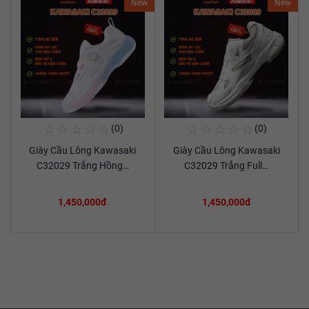
New
New
☆
☆
☆
☆
☆
☆
☆
☆
☆
☆
(0)
(0)
Mua Ngay
Mua Ngay
Giày Cầu Lông Kawasaki
Giày Cầu Lông Kawasaki
Xem chi tiết
Xem chi tiết
C32029 Trắng Hồng…
C32029 Trắng Full…
1,450,000đ
1,450,000đ