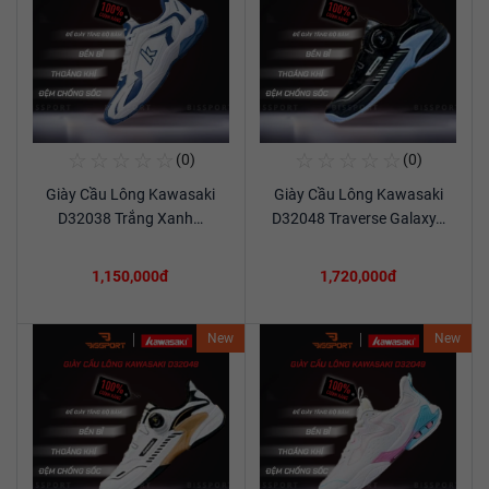
☆
☆
☆
☆
☆
☆
☆
☆
☆
☆
(0)
(0)
Mua Ngay
Mua Ngay
Giày Cầu Lông Kawasaki
Giày Cầu Lông Kawasaki
Xem chi tiết
Xem chi tiết
D32038 Trắng Xanh…
D32048 Traverse Galaxy…
1,150,000đ
1,720,000đ
New
New