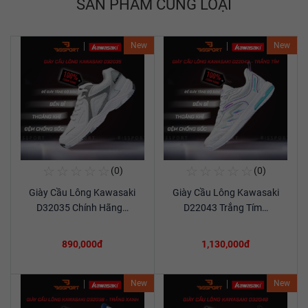
SẢN PHẨM CÙNG LOẠI
New
New
☆
☆
☆
☆
☆
☆
☆
☆
☆
☆
(0)
(0)
Mua Ngay
Mua Ngay
Giày Cầu Lông Kawasaki
Giày Cầu Lông Kawasaki
Xem chi tiết
Xem chi tiết
D32035 Chính Hãng…
D22043 Trắng Tím…
890,000đ
1,130,000đ
New
New