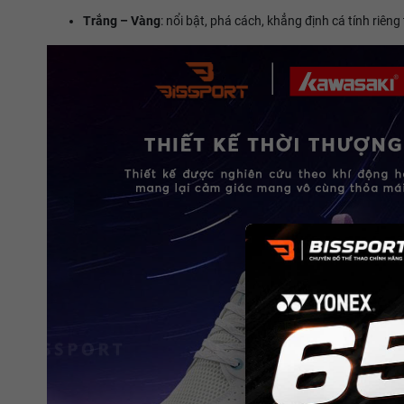
Trắng – Vàng
: nổi bật, phá cách, khẳng định cá tính riêng