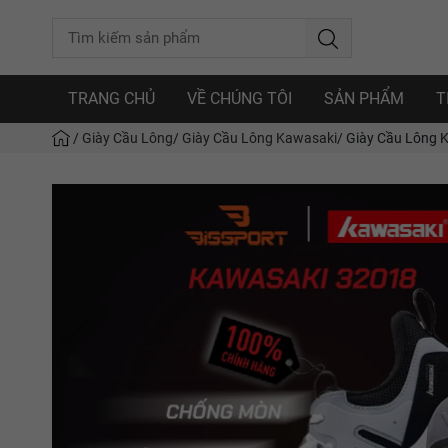
TRANG CHỦ
VỀ CHÚNG TÔI
SẢN PHẨM
T
/
Giày Cầu Lông
/
Giày Cầu Lông Kawasaki
/
Giày Cầu Lông K