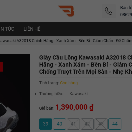
Bán l
08629
IN TỨC
LIÊN HỆ
awasaki A32018 Chính Hãng - Xanh Xám - Bền Bỉ - Giảm Chấn - Đế Chống
Giày Cầu Lông Kawasaki A32018 C
Hãng - Xanh Xám - Bền Bỉ - Giảm C
Chống Trượt Trên Mọi Sàn - Nhẹ K
Tình trạng:
Còn hàng
Thương hiệu:
Kawasaki
1,390,000 ₫
Giá bán:
39
40
41
42
43
44