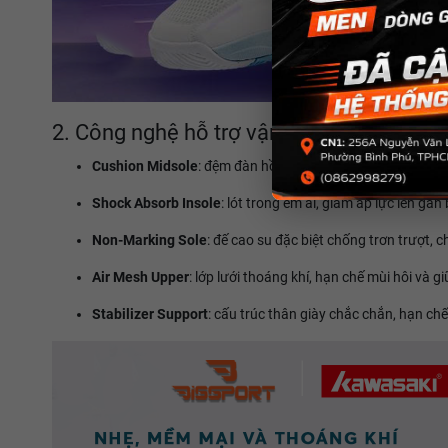
2. Công nghệ hỗ trợ vận động
Cushion Midsole
: đệm đàn hồi cao, hấp thụ lực tối ưu kh
Shock Absorb Insole
: lót trong êm ái, giảm áp lực lên gan
Non-Marking Sole
: đế cao su đặc biệt chống trơn trượt, 
Air Mesh Upper
: lớp lưới thoáng khí, hạn chế mùi hôi và g
Stabilizer Support
: cấu trúc thân giày chắc chắn, hạn chế