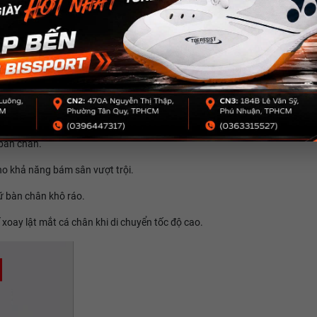
i bật nhảy hoặc đổi hướng.
 bàn chân.
cho khả năng bám sân vượt trội.
iữ bàn chân khô ráo.
 xoay lật mắt cá chân khi di chuyển tốc độ cao.