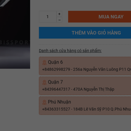
+
MUA NGAY
–
THÊM VÀO GIỎ HÀNG
Danh sách cửa hàng có sản phẩm:
Quận 6
+84862998279 - 256a Nguyễn Văn Luông P11 Q
Quận 7
+84396447317 - 470A Nguyễn Thị Thập
Phú Nhuận
+84363315527 - 184B Lê Văn Sỹ P10 Q.Phú Nh