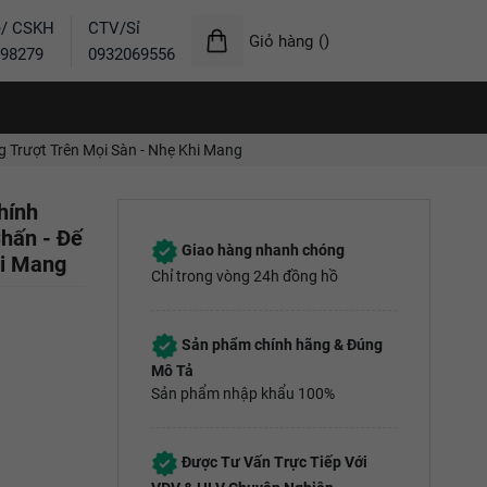
ẻ/ CSKH
CTV/Sỉ
Giỏ hàng
(
)
98279
0932069556
 Trượt Trên Mọi Sàn - Nhẹ Khi Mang
hính
hấn - Đế
Giao hàng nhanh chóng
hi Mang
Chỉ trong vòng 24h đồng hồ
Sản phẩm chính hãng & Đúng
Mô Tả
Sản phẩm nhập khẩu 100%
Được Tư Vấn Trực Tiếp Với