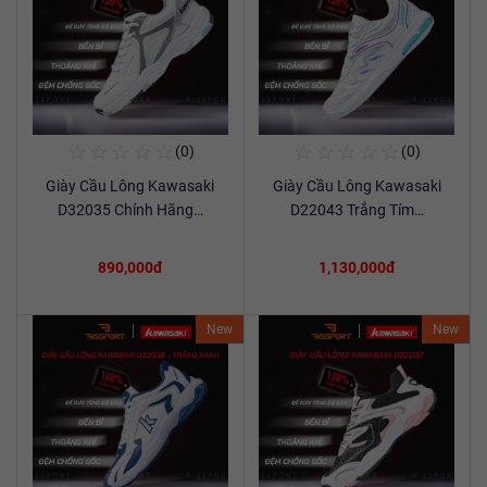
☆
☆
☆
☆
☆
☆
☆
☆
☆
☆
(0)
(0)
Mua Ngay
Mua Ngay
Giày Cầu Lông Kawasaki
Giày Cầu Lông Kawasaki
Xem chi tiết
Xem chi tiết
D32035 Chính Hãng…
D22043 Trắng Tím…
890,000đ
1,130,000đ
New
New