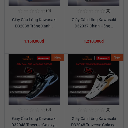
☆
☆
☆
☆
☆
☆
☆
☆
☆
☆
(0)
(0)
Mua Ngay
Mua Ngay
Giày Cầu Lông Kawasaki
Giày Cầu Lông Kawasaki
Xem chi tiết
Xem chi tiết
D32038 Trắng Xanh…
D32037 Chính Hãng…
1,150,000đ
1,210,000đ
New
New
☆
☆
☆
☆
☆
☆
☆
☆
☆
☆
(0)
(0)
Mua Ngay
Mua Ngay
Giày Cầu Lông Kawasaki
Giày Cầu Lông Kawasaki
Xem chi tiết
Xem chi tiết
D32048 Traverse Galaxy…
D32048 Traverse Galaxy…