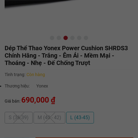
Dép Thể Thao Yonex Power Cushion SHRDS3
Chính Hãng - Trắng - Êm Ái - Mềm Mại -
Thoáng - Nhẹ - Đế Chống Trượt
Tình trạng:
Còn hàng
Thương hiệu:
Yonex
690,000 ₫
Giá bán:
S (36-39)
M (40 - 42)
L (43-45)