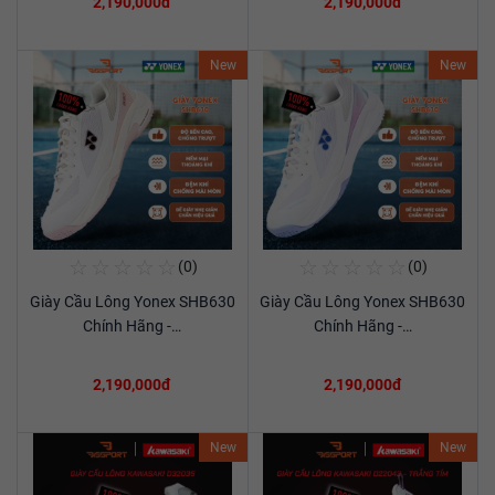
2,190,000đ
2,190,000đ
New
New
☆
☆
☆
☆
☆
☆
☆
☆
☆
☆
(0)
(0)
Mua Ngay
Mua Ngay
Giày Cầu Lông Yonex SHB630
Giày Cầu Lông Yonex SHB630
Xem chi tiết
Xem chi tiết
Chính Hãng -…
Chính Hãng -…
2,190,000đ
2,190,000đ
New
New