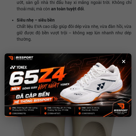
ướt, sàn gỗ nhà thi đấu hay xi măng ngoài trời. Không chỉ
thoải mái, mà còn
an toàn tuyệt đối
.
Siêu nhẹ – siêu bền
Chất liệu EVA cao cấp giúp đôi dép vừa nhẹ, vừa đàn hồi, vừa
giữ được độ bền vượt trội – không xẹp lún nhanh như dép
thường.
×