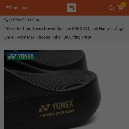
0
Danh mục
/
Giày Cầu Lông
/
Dép Thể Thao Yonex Power Cushion SHRDS3 Chính Hãng - Trắng -
Êm Ái - Mềm Mại - Thoáng - Nhẹ - Đế Chống Trượt