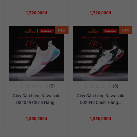
1,720,000đ
1,720,000đ
New
New
☆
☆
☆
☆
☆
☆
☆
☆
☆
☆
(0)
(0)
Mua Ngay
Mua Ngay
Giày Cầu Lông Kawasaki
Giày Cầu Lông Kawasaki
Xem chi tiết
Xem chi tiết
D32049 Chính Hãng…
D32049 Chính Hãng…
1,830,000đ
1,830,000đ