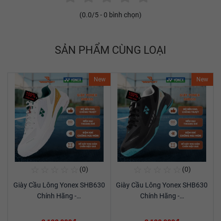
(
0.0
/5 -
0
bình chọn)
SẢN PHẨM CÙNG LOẠI
New
New
☆
☆
☆
☆
☆
☆
☆
☆
☆
☆
(0)
(0)
Mua Ngay
Mua Ngay
Giày Cầu Lông Yonex SHB630
Giày Cầu Lông Yonex SHB630
Xem chi tiết
Xem chi tiết
Chính Hãng -…
Chính Hãng -…