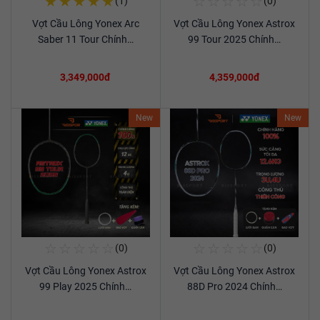
★
★
★
★
★
☆
☆
☆
☆
☆
(1)
(0)
Mua Ngay
Mua Ngay
Vợt Cầu Lông Yonex Arc
Vợt Cầu Lông Yonex Astrox
Xem chi tiết
Xem chi tiết
Saber 11 Tour Chính…
99 Tour 2025 Chính…
3,349,000đ
4,359,000đ
New
New
☆
☆
☆
☆
☆
☆
☆
☆
☆
☆
(0)
(0)
Mua Ngay
Mua Ngay
Vợt Cầu Lông Yonex Astrox
Vợt Cầu Lông Yonex Astrox
Xem chi tiết
Xem chi tiết
99 Play 2025 Chính…
88D Pro 2024 Chính…