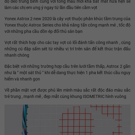
độ dẻo trung bình cùng với tông màu mới khá bắt mắt hứa hẹn sẽ
làm các chị em ưng ý ngay từ lần đầu tiên cầm vợt
Yonex Astrox 2 new 2020 là cây vợt thuộc phân khúc tầm trung của
Yonex thuộc Astrox Series cho khả năng tấn công mạnh mẻ , tốc độ
với những pha cầu dồn ép đối thủ sân bạn
Vợt rất thích hợp cho các tay vợt có lối đánh tấn công nhanh , cùng
những cú đập sấm sét từ nhiều vị trí trên sân để kết thúc trận đấu
nhanh chóng
Đặc biệt với những trường hợp cầu trên lưới tầm thấp, Astrox 2 gần
như là " một sát thủ " khi dễ dang thực hiện 1 pha kết thúc cầu nguy
hiểm và nhanh gọn
Về phần mặt vợt được phủ lên mình màu sắc rất độc đáo màu sắc
trẻ trung , mạnh mẽ , đẹp mắt cùng khung ISOMETRIC hình vuông