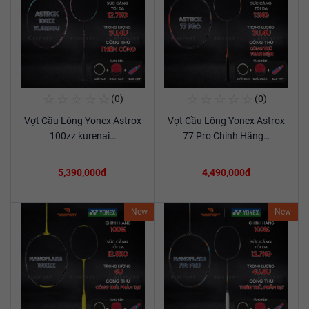
☆
☆
☆
☆
☆
☆
☆
☆
☆
☆
(0)
(0)
Mua Ngay
Mua Ngay
Vợt Cầu Lông Yonex Astrox
Vợt Cầu Lông Yonex Astrox
Xem chi tiết
Xem chi tiết
100zz kurenai…
77 Pro Chính Hãng…
5,390,000đ
4,490,000đ
New
New