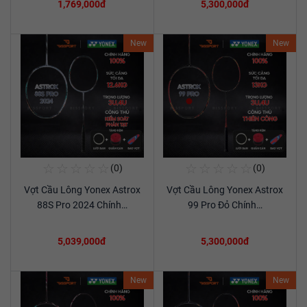
1,769,000đ
5,300,000đ
New
New
☆
☆
☆
☆
☆
☆
☆
☆
☆
☆
(0)
(0)
Mua Ngay
Mua Ngay
Vợt Cầu Lông Yonex Astrox
Vợt Cầu Lông Yonex Astrox
Xem chi tiết
Xem chi tiết
88S Pro 2024 Chính…
99 Pro Đỏ Chính…
5,039,000đ
5,300,000đ
New
New