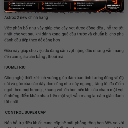
Là công nghệ theo thuyết đối trọng . Trọng lực được phân bổ ở đầu,
đoạn nối chữ T và phần đầu cây vợt cầu lông tầm trung Yonex
Astrox 2 new chính hãng
Việc phân bổ như vậy giúp cho cây vợt được đồng đều , hỗ trợ tốt
nhất cho vợt sau khi đánh xong quả cầu trước và chuẩn bị cho pha
đánh cầu tiếp theo dễ dàng hơn
Điều này giúp cho việc dù đang cầm vợt nặng đầu nhưng vẫn mang
đến cảm giác cân bằng , thoải mái
ISOMETRIC
Công nghệ thiết kế hình vuông giúp đảm bảo tính tương đồng về độ
dài và góc của các dây dọc cũng như dây ngang , tăng tối đa điểm
ngọt theo mọi hướng , khung vợt lớn hơn nên khi cầu chạm mặt vợt
ở những điểm khác nhau trên mặt vợt vẫn mang lại cảm giác đánh
tốt nhất
CONTROL SUPER CAP
Nắp hỗ trợ điều khiển cung cấp bề mặt phẳng rộng hơn 88% so với