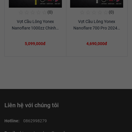
☆
☆
☆
☆
☆
☆
☆
☆
☆
☆
(0)
(0)
Mua Ngay
Mua Ngay
Vợt Cầu Lông Yonex
Vợt Cầu Lông Yonex
Xem chi tiết
Xem chi tiết
Nanoflare 1000zz Chính…
Nanoflare 700 Pro 2024…
5,099,000đ
4,690,000đ
Liên hệ với chúng tôi
Hotline:
0862998279