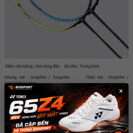
Điểm cân bằng : Hơi nặng đầu Độ dẻo : Trung bình
Khung vợt : Graphite / Tungsten Thân vợt : Graphite /
NANOMESH NEO
×
Trọng lượng : 5U ( Ave.78gr ) Chu vi cán vợt : G5
Chiều dài tổng thể : 675mm Sức căng tối đa :19 - 24lbs
3. Công Nghệ Của Dòng Yonex Astrox 2
ROTATIONAL GENARATOR SYSTEM