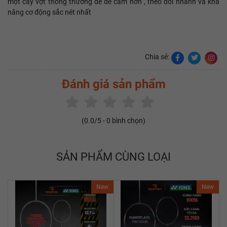
một cây vợt thông thường để dễ cầm hơn , theo dõi nhanh và khả
năng cơ động sắc nét nhất
Chia sẻ:
Đánh giá sản phẩm
(
0.0
/5 -
0
bình chọn)
SẢN PHẨM CÙNG LOẠI
New
New