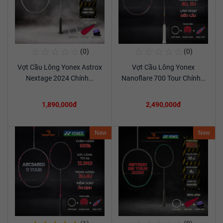
☆
☆
☆
☆
☆
☆
☆
☆
☆
☆
(0)
(0)
Mua Ngay
Mua Ngay
Vợt Cầu Lông Yonex Astrox
Vợt Cầu Lông Yonex
Xem chi tiết
Xem chi tiết
Nextage 2024 Chính…
Nanoflare 700 Tour Chính…
1,890,000đ
2,490,000đ
New
New