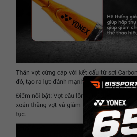
Thân vợt cứng cáp với kết cấu từ sợi Carbon
đó, tạo ra lực đánh mạnh hơn.
Điểm nổi bật: Vợt cầu lông Yonex 88D Tour đư
xoắn thăng vợt và giảm chấn cho cây vợt. Hơ
tục.