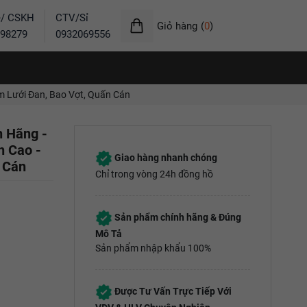
ẻ/ CSKH
CTV/Sỉ
Giỏ hàng
(
0
)
98279
0932069556
m Lưới Đan, Bao Vợt, Quấn Cán
h Hãng -
h Cao -
Giao hàng nhanh chóng
 Cán
Chỉ trong vòng 24h đồng hồ
Sản phẩm chính hãng & Đúng
Mô Tả
Sản phẩm nhập khẩu 100%
Được Tư Vấn Trực Tiếp Với