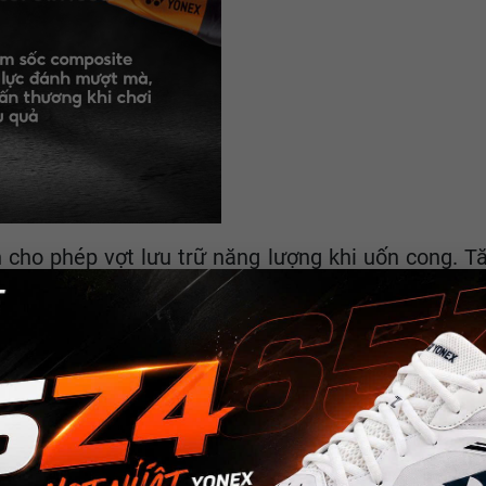
 cho phép vợt lưu trữ năng lượng khi uốn cong. Tă
ợc trang bị mũ chụp với thiết kế lõm xuống một mi
n nữa, còn giúp ổn định cho phần thân vợt khi th