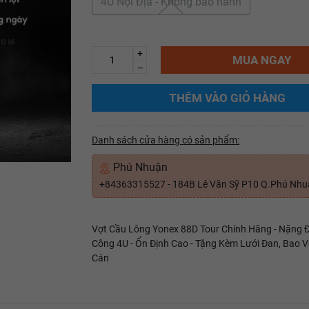
4U Nội Địa - Không bảo hành
+
MUA NGAY
–
THÊM VÀO GIỎ HÀNG
Danh sách cửa hàng có sản phẩm:
Phú Nhuận
+84363315527 - 184B Lê Văn Sỹ P10 Q.Phú Nh
Vợt Cầu Lông Yonex 88D Tour Chính Hãng - Nặng Đ
Công 4U - Ổn Định Cao - Tặng Kèm Lưới Đan, Bao V
Cán