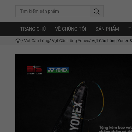
TRANG CHỦ
VỀ CHÚNG TÔI
SẢN PHẨM
T
/
Vợt Cầu Lông
/
Vợt Cầu Lông Yonex
/
Vợt Cầu Lông Yonex 88