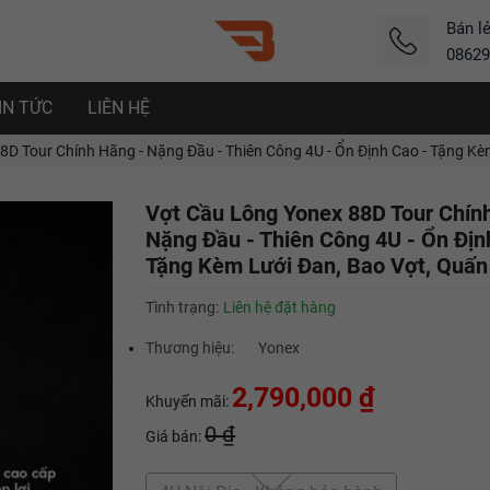
Bán l
08629
IN TỨC
LIÊN HỆ
D Tour Chính Hãng - Nặng Đầu - Thiên Công 4U - Ổn Định Cao - Tặng Kè
Vợt Cầu Lông Yonex 88D Tour Chín
Nặng Đầu - Thiên Công 4U - Ổn Địn
Tặng Kèm Lưới Đan, Bao Vợt, Quấn
Tình trạng:
Liên hệ đặt hàng
Thương hiệu:
Yonex
2,790,000 ₫
Khuyến mãi:
0 ₫
Giá bán: