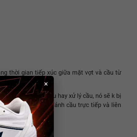
ng thời gian tiếp xúc giữa mặt vợt và cầu từ
×
ếng. Để khi đập cầu hay xử lý cầu, nó sẽ k bị
ực hiện những pha đánh cầu trực tiếp và liên