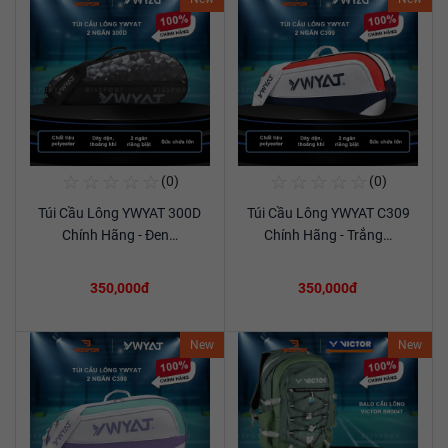
☆
☆
☆
☆
☆
☆
☆
☆
☆
☆
(0)
(0)
Mua Ngay
Mua Ngay
Túi Cầu Lông YWYAT 300D
Túi Cầu Lông YWYAT C309
Xem chi tiết
Xem chi tiết
Chính Hãng - Đen…
Chính Hãng - Trắng…
350,000đ
350,000đ
New
New