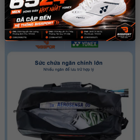
Túi Yonex BG52511 được thiết kế với ngăn đựng giày riêng biệt,
giúp ngăn cách giày với các dụng cụ khác, đảm bảo vệ sinh và
tránh lẫn mùi. Ngăn này cũng được làm từ chất liệu chống thấm,
dễ dàng vệ sinh sau mỗi buổi tập luyện.