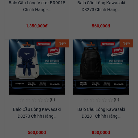
Balo Cầu Lông Victor BR9015
Balo Cầu Lông Kawasaki
Xem chi tiết
Xem chi tiết
Chính Hãng -…
D8273 Chính Hãng…
1,350,000đ
560,000đ
New
New
☆
☆
☆
☆
☆
☆
☆
☆
☆
☆
(0)
(0)
Mua Ngay
Mua Ngay
Balo Cầu Lông Kawasaki
Balo Cầu Lông Kawasaki
Xem chi tiết
Xem chi tiết
D8273 Chính Hãng…
D8281 Chính Hãng…
560,000đ
850,000đ