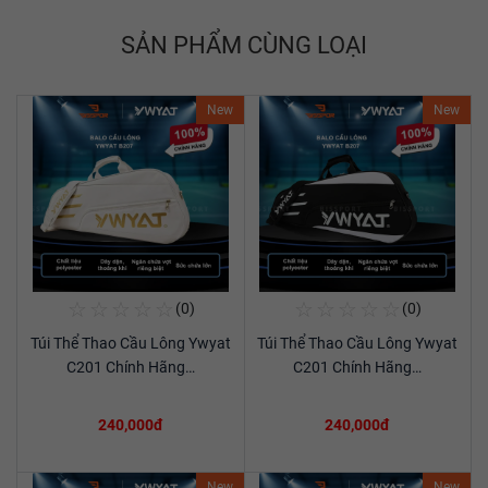
SẢN PHẨM CÙNG LOẠI
New
New
☆
☆
☆
☆
☆
☆
☆
☆
☆
☆
(0)
(0)
Mua Ngay
Mua Ngay
Túi Thể Thao Cầu Lông Ywyat
Túi Thể Thao Cầu Lông Ywyat
Xem chi tiết
Xem chi tiết
C201 Chính Hãng…
C201 Chính Hãng…
240,000đ
240,000đ
New
New