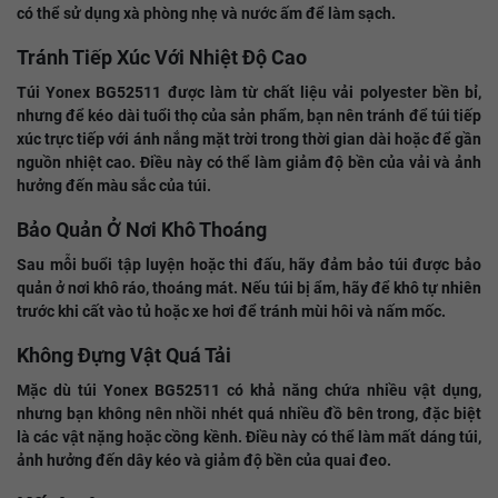
có thể sử dụng xà phòng nhẹ và nước ấm để làm sạch.
Tránh Tiếp Xúc Với Nhiệt Độ Cao
Túi Yonex BG52511 được làm từ chất liệu vải polyester bền bỉ,
nhưng để kéo dài tuổi thọ của sản phẩm, bạn nên tránh để túi tiếp
xúc trực tiếp với ánh nắng mặt trời trong thời gian dài hoặc để gần
nguồn nhiệt cao. Điều này có thể làm giảm độ bền của vải và ảnh
hưởng đến màu sắc của túi.
Bảo Quản Ở Nơi Khô Thoáng
Sau mỗi buổi tập luyện hoặc thi đấu, hãy đảm bảo túi được bảo
quản ở nơi khô ráo, thoáng mát. Nếu túi bị ẩm, hãy để khô tự nhiên
trước khi cất vào tủ hoặc xe hơi để tránh mùi hôi và nấm mốc.
Không Đựng Vật Quá Tải
Mặc dù túi Yonex BG52511 có khả năng chứa nhiều vật dụng,
nhưng bạn không nên nhồi nhét quá nhiều đồ bên trong, đặc biệt
là các vật nặng hoặc cồng kềnh. Điều này có thể làm mất dáng túi,
ảnh hưởng đến dây kéo và giảm độ bền của quai đeo.