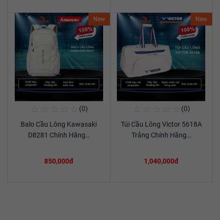
New
New
☆
☆
☆
☆
☆
☆
☆
☆
☆
☆
(0)
(0)
Mua Ngay
Mua Ngay
Balo Cầu Lông Kawasaki
Túi Cầu Lông Victor 5618A
Xem chi tiết
Xem chi tiết
D8281 Chính Hãng…
Trắng Chính Hãng…
850,000đ
1,040,000đ