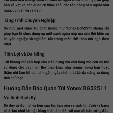
bảo vệ vợt và các dụng cụ khác khỏi các tác động bên ngoài như
mưa, bụi bẩn và va đập.
Tăng Tính Chuyên Nghiệp
Sở hữu một chiếc túi chất lượng như Yonex BG52511 không chỉ
giúp bạn tổ chức dụng cụ một cách ngăn nắp mà còn thể hiện sự
chuyên nghiệp và nghiêm túc trong môn thể thao mà bạn theo
đuổi.
Tiện Lợi và Đa Năng
Túi không chỉ phù hợp cho việc đựng vợt cầu lông mà còn có thể
sử dụng cho các môn thể thao khác như tennis, bóng bàn hoặc
thậm chí làm túi du lịch ngắn ngày nhờ thiết kế đa năng và dung
tích phù hợp.
Hướng Dẫn Bảo Quản Túi Yonex BG52511
Vệ Sinh Định Kỳ
Để duy trì độ mới và bền của túi, bạn nên vệ sinh túi định kỳ bằng
cách lau chùi bề mặt bằng khăn ẩm. Đối với các vết bẩn cứng đầu,