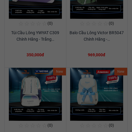
☆
☆
☆
☆
☆
☆
☆
☆
☆
☆
(0)
(0)
Mua Ngay
Mua Ngay
Túi Cầu Lông YWYAT C309
Balo Cầu Lông Victor BR5047
Xem chi tiết
Xem chi tiết
Chính Hãng - Trắng…
Chính Hãng -…
350,000đ
969,000đ
New
New
☆
☆
☆
☆
☆
☆
☆
☆
☆
☆
(0)
(0)
Mua Ngay
Mua Ngay