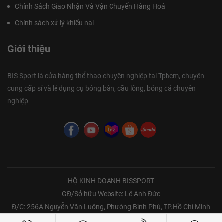
Chính Sách Giao Nhận Và Vận Chuyển Hàng Hoá
Chính sách xử lý khiếu nại
Giới thiệu
BIS Sport là cửa hàng thể thao chuyên nghiệp tại Tphcm, chuyên
cung cấp sỉ và lẻ dụng cụ bóng bàn, cầu lông, bóng đá chuyên
nghiệp
HỘ KINH DOANH BISSPORT
GĐ/Sở hữu Website: Lê Anh Đức
Đ/C: 256A Nguyễn Văn Luông, Phường Bình Phú, TP.Hồ Chí Minh