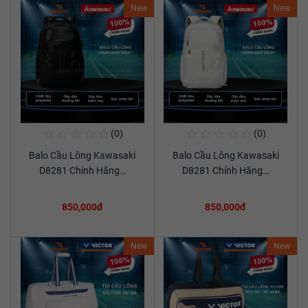
New
New
☆
☆
☆
☆
☆
☆
☆
☆
☆
☆
(0)
(0)
Mua Ngay
Mua Ngay
Balo Cầu Lông Kawasaki
Balo Cầu Lông Kawasaki
Xem chi tiết
Xem chi tiết
D8281 Chính Hãng…
D8281 Chính Hãng…
850,000đ
850,000đ
New
New