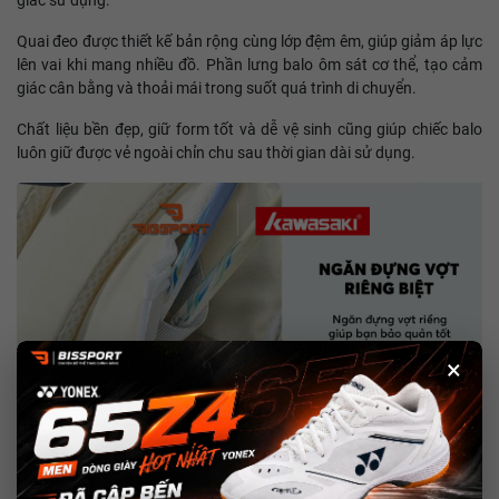
giác sử dụng.
Quai đeo được thiết kế bản rộng cùng lớp đệm êm, giúp giảm áp lực
lên vai khi mang nhiều đồ. Phần lưng balo ôm sát cơ thể, tạo cảm
giác cân bằng và thoải mái trong suốt quá trình di chuyển.
Chất liệu bền đẹp, giữ form tốt và dễ vệ sinh cũng giúp chiếc balo
luôn giữ được vẻ ngoài chỉn chu sau thời gian dài sử dụng.
×