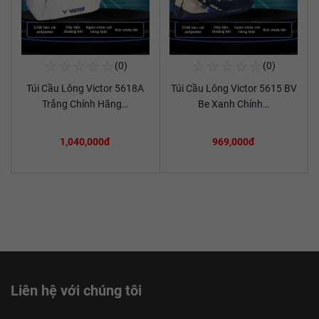
☆
☆
☆
☆
☆
☆
☆
☆
☆
☆
(0)
(0)
Mua Ngay
Mua Ngay
Túi Cầu Lông Victor 5618A
Túi Cầu Lông Victor 5615 BV
Xem chi tiết
Xem chi tiết
Trắng Chính Hãng…
Be Xanh Chính…
1,040,000đ
969,000đ
Liên hệ với chúng tôi