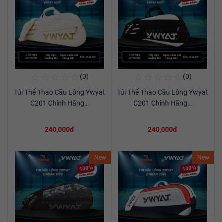
☆
☆
☆
☆
☆
☆
☆
☆
☆
☆
(0)
(0)
Mua Ngay
Mua Ngay
Túi Thể Thao Cầu Lông Ywyat
Túi Thể Thao Cầu Lông Ywyat
Xem chi tiết
Xem chi tiết
C201 Chính Hãng…
C201 Chính Hãng…
240,000đ
240,000đ
New
New