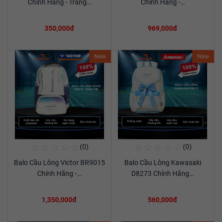
Chính Hãng - Trắng…
Chính Hãng -…
350,000đ
969,000đ
New
New
☆
☆
☆
☆
☆
☆
☆
☆
☆
☆
(0)
(0)
Mua Ngay
Mua Ngay
Balo Cầu Lông Victor BR9015
Balo Cầu Lông Kawasaki
Xem chi tiết
Xem chi tiết
Chính Hãng -…
D8273 Chính Hãng…
1,350,000đ
560,000đ