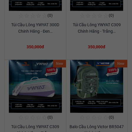
☆
☆
☆
☆
☆
☆
☆
☆
☆
☆
(0)
(0)
Mua Ngay
Mua Ngay
Túi Cầu Lông YWYAT 300D
Túi Cầu Lông YWYAT C309
Xem chi tiết
Xem chi tiết
Chính Hãng - Đen…
Chính Hãng - Trắng…
350,000đ
350,000đ
New
New
☆
☆
☆
☆
☆
☆
☆
☆
☆
☆
(0)
(0)
Mua Ngay
Mua Ngay
Túi Cầu Lông YWYAT C309
Balo Cầu Lông Victor BR5047
Xem chi tiết
Xem chi tiết