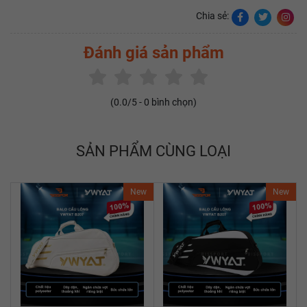
Chia sẻ:
Đánh giá sản phẩm
(
0.0
/5 -
0
bình chọn)
SẢN PHẨM CÙNG LOẠI
New
New