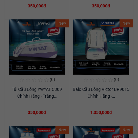
350,000đ
350,000đ
New
New
☆
☆
☆
☆
☆
☆
☆
☆
☆
☆
(0)
(0)
Mua Ngay
Mua Ngay
Túi Cầu Lông YWYAT C309
Balo Cầu Lông Victor BR9015
Xem chi tiết
Xem chi tiết
Chính Hãng - Trắng…
Chính Hãng -…
350,000đ
1,350,000đ
New
New