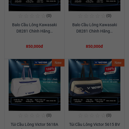
☆
☆
☆
☆
☆
☆
☆
☆
☆
☆
(0)
(0)
Mua Ngay
Mua Ngay
Balo Cầu Lông Kawasaki
Balo Cầu Lông Kawasaki
Xem chi tiết
Xem chi tiết
D8281 Chính Hãng…
D8281 Chính Hãng…
850,000đ
850,000đ
New
New
☆
☆
☆
☆
☆
☆
☆
☆
☆
☆
(0)
(0)
Mua Ngay
Mua Ngay
Túi Cầu Lông Victor 5618A
Túi Cầu Lông Victor 5615 BV
Xem chi tiết
Xem chi tiết