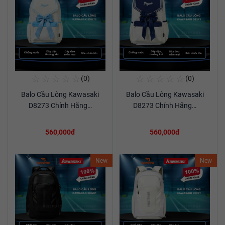
☆
☆
☆
☆
☆
☆
☆
☆
☆
☆
(0)
(0)
Mua Ngay
Mua Ngay
Balo Cầu Lông Kawasaki
Balo Cầu Lông Kawasaki
Xem chi tiết
Xem chi tiết
D8273 Chính Hãng…
D8273 Chính Hãng…
560,000đ
560,000đ
New
New