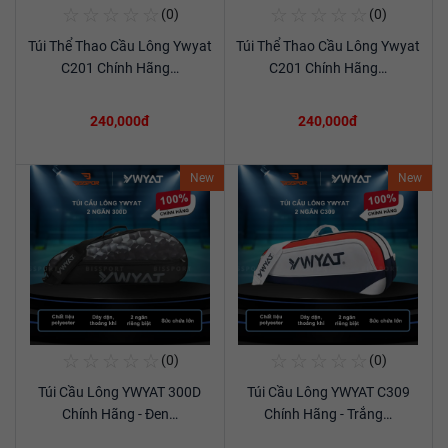
☆
☆
☆
☆
☆
☆
☆
☆
☆
☆
(0)
(0)
Mua Ngay
Mua Ngay
Túi Thể Thao Cầu Lông Ywyat
Túi Thể Thao Cầu Lông Ywyat
Xem chi tiết
Xem chi tiết
C201 Chính Hãng…
C201 Chính Hãng…
240,000đ
240,000đ
New
New
☆
☆
☆
☆
☆
☆
☆
☆
☆
☆
(0)
(0)
Mua Ngay
Mua Ngay
Túi Cầu Lông YWYAT 300D
Túi Cầu Lông YWYAT C309
Xem chi tiết
Xem chi tiết
Chính Hãng - Đen…
Chính Hãng - Trắng…