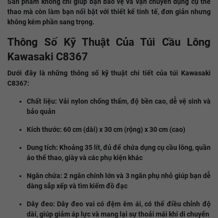
Sản phẩm không chỉ giúp bạn bảo vệ và vận chuyển dụng cụ thể
thao mà còn làm bạn nổi bật với thiết kế tinh tế, đơn giản nhưng
không kém phần sang trọng.
Thông Số Kỹ Thuật Của Túi Cầu Lông
Kawasaki C8367
Dưới đây là những thông số kỹ thuật chi tiết của túi Kawasaki
C8367:
Chất liệu: Vải nylon chống thấm, độ bền cao, dễ vệ sinh và
bảo quản
Kích thước: 60 cm (dài) x 30 cm (rộng) x 30 cm (cao)
Dung tích: Khoảng 35 lít, đủ để chứa dụng cụ cầu lông, quần
áo thể thao, giày và các phụ kiện khác
Ngăn chứa: 2 ngăn chính lớn và 3 ngăn phụ nhỏ giúp bạn dễ
dàng sắp xếp và tìm kiếm đồ đạc
Dây đeo: Dây đeo vai có đệm êm ái, có thể điều chỉnh độ
dài, giúp giảm áp lực và mang lại sự thoải mái khi di chuyển