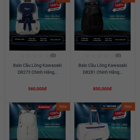
☆
☆
☆
☆
☆
☆
☆
☆
☆
☆
(0)
(0)
Mua Ngay
Mua Ngay
Balo Cầu Lông Kawasaki
Balo Cầu Lông Kawasaki
Xem chi tiết
Xem chi tiết
D8273 Chính Hãng…
D8281 Chính Hãng…
560,000đ
850,000đ
New
New