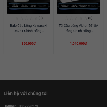
☆
☆
☆
☆
☆
☆
☆
☆
☆
☆
(0)
(0)
Mua Ngay
Mua Ngay
Balo Cầu Lông Kawasaki
Túi Cầu Lông Victor 5618A
Xem chi tiết
Xem chi tiết
D8281 Chính Hãng…
Trắng Chính Hãng…
850,000đ
1,040,000đ
Liên hệ với chúng tôi
Hotline:
0862998279