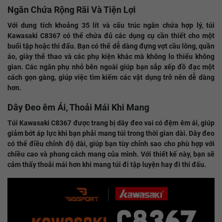
Ngăn Chứa Rộng Rãi Và Tiện Lợi
Với dung tích khoảng 35 lít và cấu trúc ngăn chứa hợp lý, túi
Kawasaki C8367 có thể chứa đủ các dụng cụ cần thiết cho một
buổi tập hoặc thi đấu. Bạn có thể dễ dàng đựng vợt cầu lông, quần
áo, giày thể thao và các phụ kiện khác mà không lo thiếu không
gian. Các ngăn phụ nhỏ bên ngoài giúp bạn sắp xếp đồ đạc một
cách gọn gàng, giúp việc tìm kiếm các vật dụng trở nên dễ dàng
hơn.
Dây Đeo êm Ái, Thoải Mái Khi Mang
Túi Kawasaki C8367 được trang bị dây đeo vai có đệm êm ái, giúp
giảm bớt áp lực khi bạn phải mang túi trong thời gian dài. Dây đeo
có thể điều chỉnh độ dài, giúp bạn tùy chỉnh sao cho phù hợp với
chiều cao và phong cách mang của mình. Với thiết kế này, bạn sẽ
cảm thấy thoải mái hơn khi mang túi đi tập luyện hay đi thi đấu.