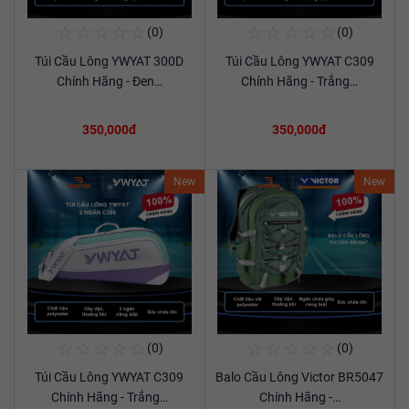
☆
☆
☆
☆
☆
☆
☆
☆
☆
☆
(0)
(0)
Mua Ngay
Mua Ngay
Túi Cầu Lông YWYAT 300D
Túi Cầu Lông YWYAT C309
Xem chi tiết
Xem chi tiết
Chính Hãng - Đen…
Chính Hãng - Trắng…
350,000đ
350,000đ
New
New
☆
☆
☆
☆
☆
☆
☆
☆
☆
☆
(0)
(0)
Mua Ngay
Mua Ngay
Túi Cầu Lông YWYAT C309
Balo Cầu Lông Victor BR5047
Xem chi tiết
Xem chi tiết
Chính Hãng - Trắng…
Chính Hãng -…