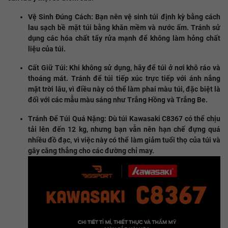
Vệ Sinh Đúng Cách: Bạn nên vệ sinh túi định kỳ bằng cách
lau sạch bề mặt túi bằng khăn mềm và nước ấm. Tránh sử
dụng các hóa chất tẩy rửa mạnh để không làm hỏng chất
liệu của túi.
Cất Giữ Túi: Khi không sử dụng, hãy để túi ở nơi khô ráo và
thoáng mát. Tránh để túi tiếp xúc trực tiếp với ánh nắng
mặt trời lâu, vì điều này có thể làm phai màu túi, đặc biệt là
đối với các mẫu màu sáng như Trắng Hồng và Trắng Be.
Tránh Để Túi Quá Nặng: Dù túi Kawasaki C8367 có thể chịu
tải lên đến 12 kg, nhưng bạn vẫn nên hạn chế đựng quá
nhiều đồ đạc, vì việc này có thể làm giảm tuổi thọ của túi và
gây căng thẳng cho các đường chỉ may.