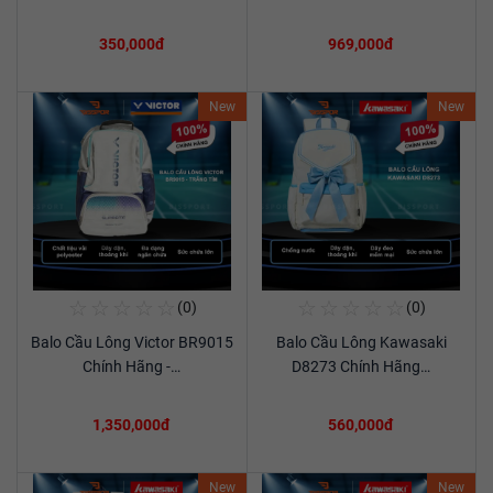
350,000đ
969,000đ
New
New
☆
☆
☆
☆
☆
☆
☆
☆
☆
☆
(0)
(0)
Mua Ngay
Mua Ngay
Balo Cầu Lông Victor BR9015
Balo Cầu Lông Kawasaki
Xem chi tiết
Xem chi tiết
Chính Hãng -…
D8273 Chính Hãng…
1,350,000đ
560,000đ
New
New