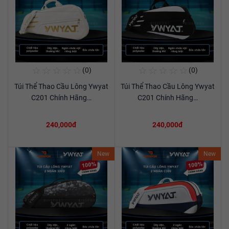
☆
☆
☆
☆
☆
☆
☆
☆
☆
☆
(0)
(0)
Mua Ngay
Mua Ngay
Túi Thể Thao Cầu Lông Ywyat
Túi Thể Thao Cầu Lông Ywyat
Xem chi tiết
Xem chi tiết
C201 Chính Hãng…
C201 Chính Hãng…
240,000đ
240,000đ
New
New