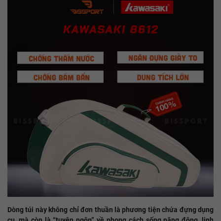
Dòng túi này không chỉ đơn thuần là phương tiện chứa đựng dụng
cụ, mà còn là “tuyên ngôn” về phong cách sống năng động, linh