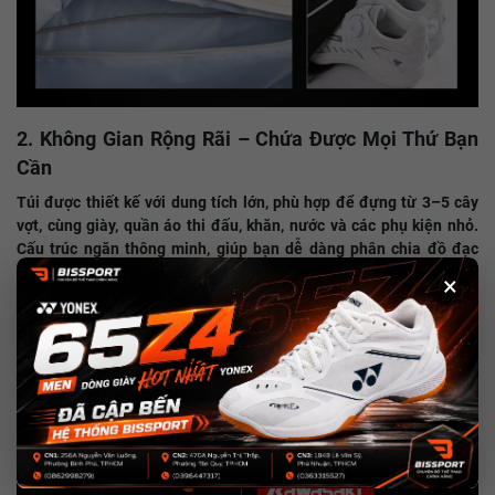
2. Không Gian Rộng Rãi – Chứa Được Mọi Thứ Bạn
Cần
Túi được thiết kế với dung tích lớn, phù hợp để đựng từ 3–5 cây
vợt, cùng giày, quần áo thi đấu, khăn, nước và các phụ kiện nhỏ.
Cấu trúc ngăn thông minh, giúp bạn dễ dàng phân chia đồ đạc
sạch – bẩn, ẩm – khô.
×
Ngăn chống ẩm riêng biệt giúp chứa đồ ướt, khăn mồ hôi
sau trận đấu mà không lo ám mùi hay ẩm mốc.
Ngăn phụ bên ngoài thích hợp để cất điện thoại, ví, chìa
khóa – dễ lấy khi cần.