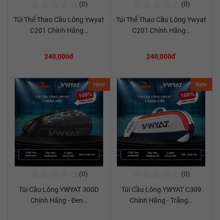
☆
☆
☆
☆
☆
☆
☆
☆
☆
☆
(0)
(0)
Mua Ngay
Mua Ngay
Túi Thể Thao Cầu Lông Ywyat
Túi Thể Thao Cầu Lông Ywyat
Xem chi tiết
Xem chi tiết
C201 Chính Hãng…
C201 Chính Hãng…
240,000đ
240,000đ
New
New
☆
☆
☆
☆
☆
☆
☆
☆
☆
☆
(0)
(0)
Mua Ngay
Mua Ngay
Túi Cầu Lông YWYAT 300D
Túi Cầu Lông YWYAT C309
Xem chi tiết
Xem chi tiết
Chính Hãng - Đen…
Chính Hãng - Trắng…