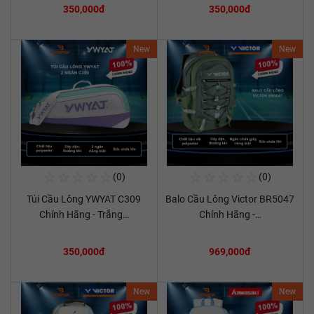
350,000đ
350,000đ
New
New
☆
☆
☆
☆
☆
☆
☆
☆
☆
☆
(0)
(0)
Mua Ngay
Mua Ngay
Túi Cầu Lông YWYAT C309
Balo Cầu Lông Victor BR5047
Xem chi tiết
Xem chi tiết
Chính Hãng - Trắng…
Chính Hãng -…
350,000đ
969,000đ
New
New