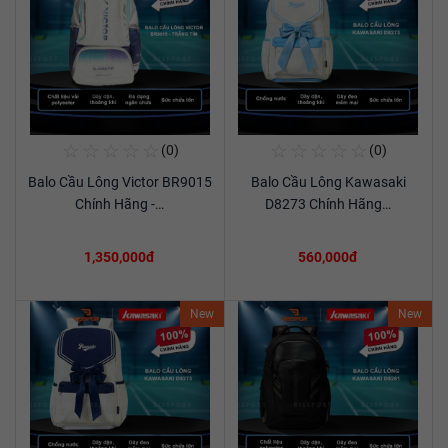
☆
☆
☆
☆
☆
☆
☆
☆
☆
☆
(0)
(0)
Mua Ngay
Mua Ngay
Balo Cầu Lông Victor BR9015
Balo Cầu Lông Kawasaki
Xem chi tiết
Xem chi tiết
Chính Hãng -…
D8273 Chính Hãng…
1,350,000đ
560,000đ
New
New