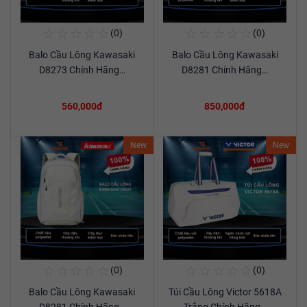
☆
☆
☆
☆
☆
☆
☆
☆
☆
☆
(0)
(0)
Mua Ngay
Mua Ngay
Balo Cầu Lông Kawasaki
Balo Cầu Lông Kawasaki
Xem chi tiết
Xem chi tiết
D8273 Chính Hãng…
D8281 Chính Hãng…
560,000đ
850,000đ
New
New
☆
☆
☆
☆
☆
☆
☆
☆
☆
☆
(0)
(0)
Mua Ngay
Mua Ngay
Balo Cầu Lông Kawasaki
Túi Cầu Lông Victor 5618A
Xem chi tiết
Xem chi tiết