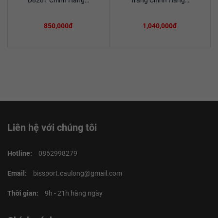
D8281 Chính Hãng…
Trắng Chính Hãng…
850,000đ
1,040,000đ
Liên hệ với chúng tôi
Hotline:
0862998279
Email:
bissport.caulong@gmail.com
Thời gian:
9h - 21h hàng ngày