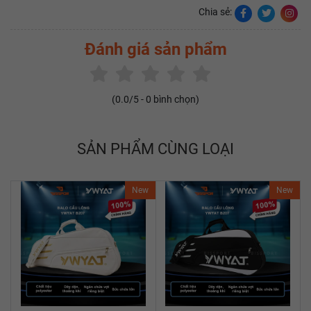
Chia sẻ:
Đánh giá sản phẩm
(
0.0
/5 -
0
bình chọn)
SẢN PHẨM CÙNG LOẠI
New
New