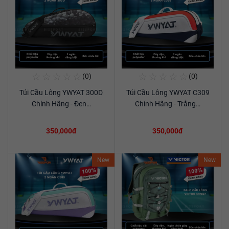
☆
☆
☆
☆
☆
☆
☆
☆
☆
☆
(0)
(0)
Mua Ngay
Mua Ngay
Túi Cầu Lông YWYAT 300D
Túi Cầu Lông YWYAT C309
Xem chi tiết
Xem chi tiết
Chính Hãng - Đen…
Chính Hãng - Trắng…
350,000đ
350,000đ
New
New