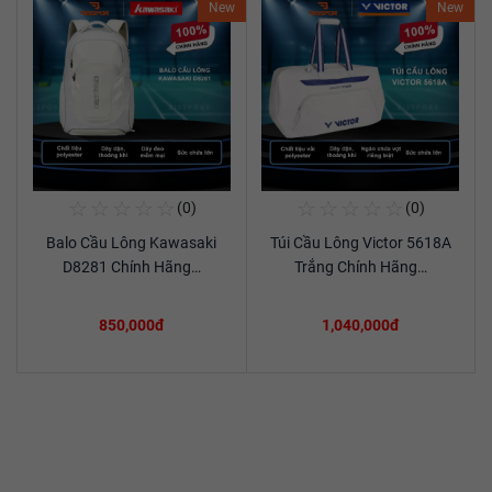
New
New
☆
☆
☆
☆
☆
☆
☆
☆
☆
☆
(0)
(0)
Mua Ngay
Mua Ngay
Balo Cầu Lông Kawasaki
Túi Cầu Lông Victor 5618A
Xem chi tiết
Xem chi tiết
D8281 Chính Hãng…
Trắng Chính Hãng…
850,000đ
1,040,000đ