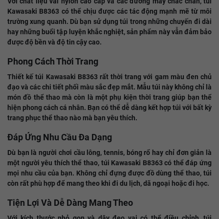
Với chất liệu vải nylon cao cấp và các đường may chắc chắn, túi
Kawasaki B8363 có thể chịu được các tác động mạnh mẽ từ môi
trường xung quanh. Dù bạn sử dụng túi trong những chuyến đi dài
hay những buổi tập luyện khắc nghiệt, sản phẩm này vẫn đảm bảo
được độ bền và độ tin cậy cao.
Phong Cách Thời Trang
Thiết kế túi Kawasaki B8363 rất thời trang với gam màu đen chủ
đạo và các chi tiết phối màu sắc đẹp mắt. Mẫu túi này không chỉ là
món đồ thể thao mà còn là một phụ kiện thời trang giúp bạn thể
hiện phong cách cá nhân. Bạn có thể dễ dàng kết hợp túi với bất kỳ
trang phục thể thao nào mà bạn yêu thích.
Đáp Ứng Nhu Cầu Đa Dạng
Dù bạn là người chơi cầu lông, tennis, bóng rổ hay chỉ đơn giản là
một người yêu thích thể thao, túi Kawasaki B8363 có thể đáp ứng
mọi nhu cầu của bạn. Không chỉ đựng được đồ dùng thể thao, túi
còn rất phù hợp để mang theo khi đi du lịch, dã ngoại hoặc đi học.
Tiện Lợi Và Dễ Dàng Mang Theo
Với kích thước nhỏ gọn và dây đeo vai có thể điều chỉnh, túi