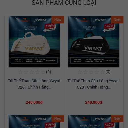
SẢN PHẨM CÙNG LOẠI
New
New
☆
☆
☆
☆
☆
☆
☆
☆
☆
☆
(0)
(0)
Mua Ngay
Mua Ngay
Túi Thể Thao Cầu Lông Ywyat
Túi Thể Thao Cầu Lông Ywyat
Xem chi tiết
Xem chi tiết
C201 Chính Hãng…
C201 Chính Hãng…
240,000đ
240,000đ
New
New