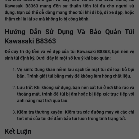
Kawasaki B8363 mang đến sự thuận tiện tối đa cho người sử
dụng. Bạn có thể dễ dàng mang theo túi khi đi bộ, đi xe đạp, hoặc
thậm chí là lái xe mà không lo bị cồng kềnh.
Hướng Dẫn Sử Dụng Và Bảo Quản Túi
Kawasaki B8363
Để duy trì độ bền và vẻ đẹp của túi Kawasaki B8363, bạn nên vệ
sinh túi định kỳ. Dưới đây là một số lưu ý khi bảo quản:
Vệ sinh: Dùng khăn mềm lau sạch bề mặt túi để loại bỏ bụi
bẩn. Tránh giặt túi bằng máy để không làm hỏng chất liệu.
Lưu trữ: Khi không sử dụng, bạn nên cất túi ở nơi khô ráo và
thoáng mát, tránh để túi bị ẩm hoặc bị tiếp xúc trực tiếp với
ánh nắng mặt trời quá lâu.
Kiểm tra thường xuyên: Kiểm tra các đường may và các chi
tiết nhỏ của túi để đảm bảo túi luôn trong tình trạng tốt.
Kết Luận