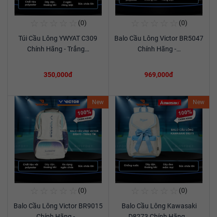
☆
☆
☆
☆
☆
☆
☆
☆
☆
☆
(0)
(0)
Mua Ngay
Mua Ngay
Túi Cầu Lông YWYAT C309
Balo Cầu Lông Victor BR5047
Xem chi tiết
Xem chi tiết
Chính Hãng - Trắng…
Chính Hãng -…
350,000đ
969,000đ
New
New
☆
☆
☆
☆
☆
☆
☆
☆
☆
☆
(0)
(0)
Mua Ngay
Mua Ngay
Balo Cầu Lông Victor BR9015
Balo Cầu Lông Kawasaki
Xem chi tiết
Xem chi tiết
Chính Hãng -…
D8273 Chính Hãng…