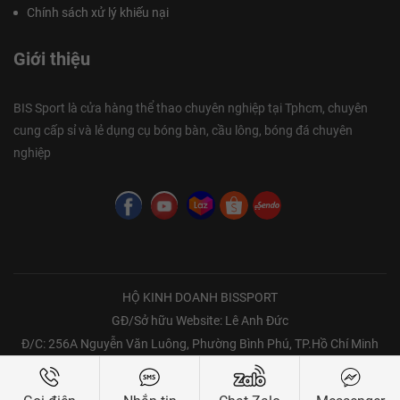
Chính sách xử lý khiếu nại
Giới thiệu
BIS Sport là cửa hàng thể thao chuyên nghiệp tại Tphcm, chuyên
cung cấp sỉ và lẻ dụng cụ bóng bàn, cầu lông, bóng đá chuyên
nghiệp
HỘ KINH DOANH BISSPORT
GĐ/Sở hữu Website: Lê Anh Đức
Đ/C: 256A Nguyễn Văn Luông, Phường Bình Phú, TP.Hồ Chí Minh
Bản quyền thuộc về Bissport | Copyright @ 2021 all rights reserved