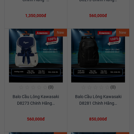
1,350,000đ
560,000đ
New
New
☆
☆
☆
☆
☆
☆
☆
☆
☆
☆
(0)
(0)
Mua Ngay
Mua Ngay
Balo Cầu Lông Kawasaki
Balo Cầu Lông Kawasaki
Xem chi tiết
Xem chi tiết
D8273 Chính Hãng…
D8281 Chính Hãng…
560,000đ
850,000đ