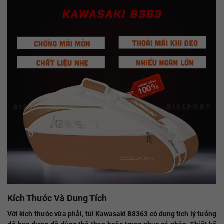
Kích Thước Và Dung Tích
Với kích thước vừa phải, túi Kawasaki B8363 có dung tích lý tưởng