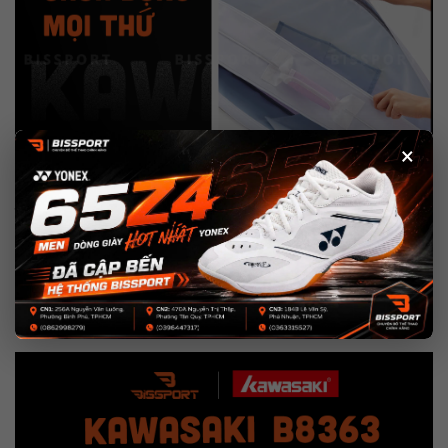
×
Đệm Vai Êm Ái
Một điểm nổi bật khác của túi Kawasaki B8363 là dây đeo vai
được trang bị lớp đệm êm ái. Khi mang lâu dài, bạn sẽ cảm thấy
thoải mái và giảm thiểu sự mỏi mệt. Dây đeo còn có thể điều
chỉnh được, giúp phù hợp với mọi chiều cao và nhu cầu sử dụng
của người dùng.