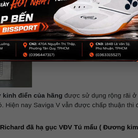
y kinh điển của hãng
được sử dụng rộng rãi ở 
ó. Hiện nay Saviga V vẫn được chấp thuận thi đ
Richard đã hạ gục VĐV Tú mẩu ( Đương kim 