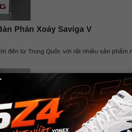
Bàn Phản Xoáy Saviga V
ời đến từ Trung Quốc với rất nhiều sản phẩm m