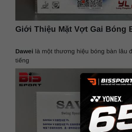
Giới Thiệu Mặt Vợt Gai Bóng 
Dawei
là một thương hiệu bóng bàn lâu đ
tiếng