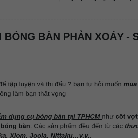
AI BÓNG BÀN PHẢN XOÁY -
để tập luyện và thi đấu ? bạn tự hỏi muốn
mua 
hông làm bạn thất vọng
ẩm dụng cụ bóng bàn tại TPHCM
như
cốt vợ
 bóng bàn
. Các sản phẩm đều đến từ các
thươ
ka, Xiom, Joola, Nittaku…v.v..