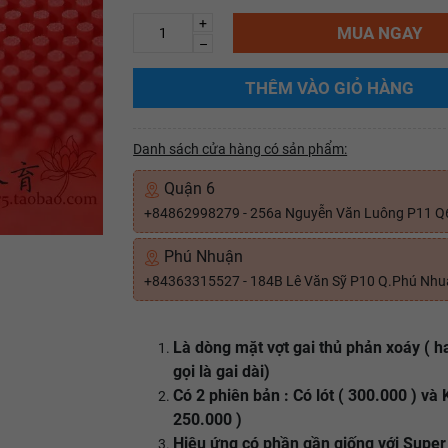
+
MUA NGAY
–
THÊM VÀO GIỎ HÀNG
Danh sách cửa hàng có sản phẩm:
Quận 6
+84862998279 - 256a Nguyễn Văn Luông P11 Q
Phú Nhuận
+84363315527 - 184B Lê Văn Sỹ P10 Q.Phú Nh
Là dòng mặt vợt gai thủ phản xoáy ( 
gọi là gai dài)
Có 2 phiên bản : Có lót ( 300.000 ) và 
250.000 )
Hiệu ứng có phần gần giống với Supe