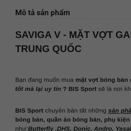
Mô tả sản phẩm
SAVIGA V - MẶT VỢT G
TRUNG QUỐC
Bạn đang muốn
mua
mặt vợt bóng bàn
tốt mà lại uy tín
? BIS Sport
sẽ là nơi k
BIS Sport
chuyên bán tất những
sản ph
bóng bàn, quần áo bóng bàn, phụ kiện
như:
Butterfly ,DHS, Donic, Andro, Yasa