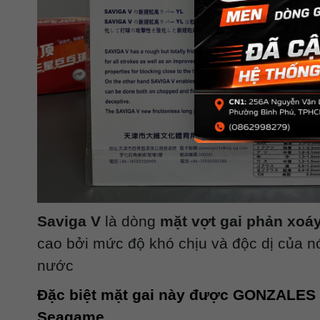
Saviga V
là dòng
mặt vợt gai phản xoá
cao bởi mức độ khó chịu và độc dị của n
nước
Đ
ặc biệt mặt gai này được GONZALES 
Seagame