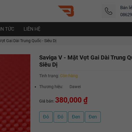
Bán l
08629
IN TỨC
LIÊN HỆ
ợt Gai Dài Trung Quốc - Siêu Dị
Saviga V - Mặt Vợt Gai Dài Trung Q
Siêu Dị
Tình trạng:
Còn hàng
Thương hiệu:
Dawei
380,000 ₫
Giá bán:
Đỏ
Đỏ
Đen
Đen