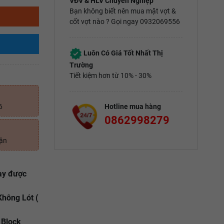
VĐV & HLV Chuyên Nghiệp
Bạn không biết nên mua mặt vợt &
cốt vợt nào ? Gọi ngay 0932069556
Luôn Có Giá Tốt Nhất Thị
Trường
Tiết kiệm hơn từ 10% - 30%
6
Hotline mua hàng
0862998279
uận
hay được
Không Lót (
r Block