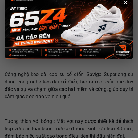
×
Tấn công và kiểm soát: Mặt vợt này được khuyến khích
cho những người chơi có phong cách muốn kiểm soát tốt
các đường bóng kỳ lạ và biến hóa.
Kiểm soát bóng ngắn: Khả năng kiểm soát tốt trong vùng
lưới giúp người chơi dễ dàng thực hiện các cú đánh ngắn
và chiến thuật phòng thủ.
Công nghệ keo dài cao su cổ điển: Saviga Superlong sử
dụng công nghệ keo dài cổ điển, tạo ra một cấu trúc dày
đặc và sự va chạm giữa các hạt mềm và cứng, giúp duy trì
cảm giác độc đáo và hiệu quả.