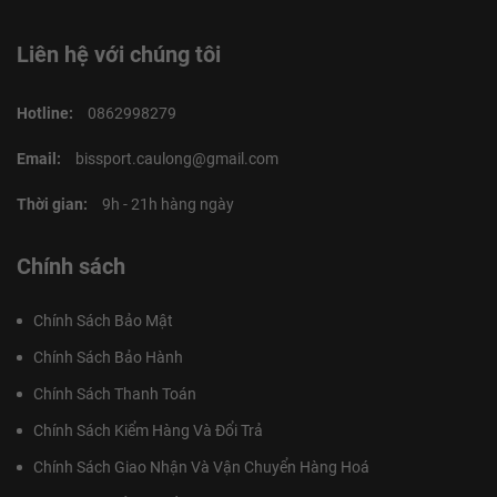
☆
☆
☆
☆
☆
(0)
Mua Ngay
Saviga V - Mặt Vợt Gai Dài
Xem chi tiết
Trung Quốc -…
380,000đ
Liên hệ với chúng tôi
Hotline:
0862998279
Email:
bissport.caulong@gmail.com