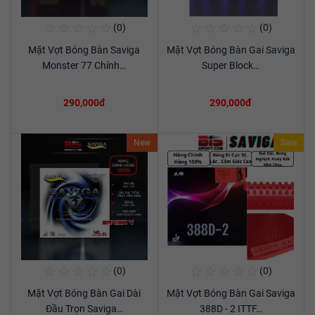
Mặt Vợt Bóng Bàn Gai Dài
Mặt Vợt Gai Kokutaku Ông
Xem chi tiết
Xem chi tiết
(Thủ) Saviga 27…
Đầu Chua 01 - Kokutaku…
340,000đ
390,000đ
New
New
☆
☆
☆
☆
☆
☆
☆
☆
☆
☆
(0)
(0)
Mua Ngay
Mua Ngay
Mặt Vợt Bóng Bàn Saviga
Mặt Vợt Bóng Bàn Gai Saviga
Xem chi tiết
Xem chi tiết
Monster 77 Chính…
Super Block…
290,000đ
290,000đ