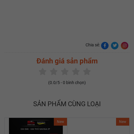
mạnh mẽ và kiểm soát kỳ lạ, mang lại sự linh hoạt và hiệu
quả cao trong các trận đấu.
Chia sẻ: