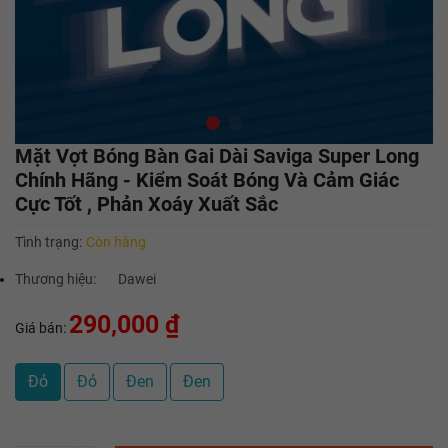
Mặt Vợt Bóng Bàn Gai Dài Saviga Super Long
Chính Hãng - Kiểm Soát Bóng Và Cảm Giác
Cực Tốt , Phản Xoáy Xuất Sắc
Tình trạng:
Còn hàng
Thương hiệu:
Dawei
290,000 ₫
Giá bán:
Đỏ
Đỏ
Đen
Đen