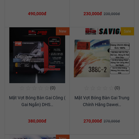
New
Sale
☆
☆
☆
☆
☆
☆
☆
☆
☆
☆
(0)
(0)
Mua Ngay
Mua Ngay
Mặt Vợt Bóng Bàn Gai Dài
Mặt Vợt Bóng Bàn Gai Saviga
Xem chi tiết
Xem chi tiết
Đầu Trọn Saviga…
388D - 2 ITTF…
490,000đ
230,000đ
230,000đ
New
Sale