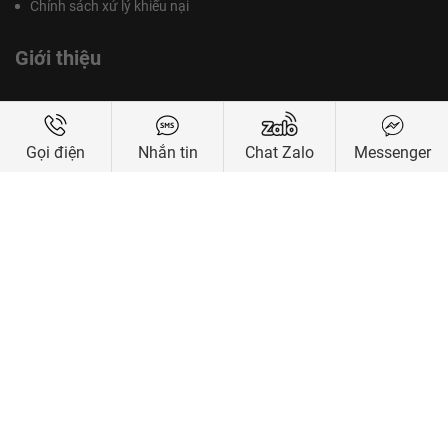
Thời gian:
9h - 21h hàng ngày
Chính sách
Chính Sách Bảo Mật
Gọi điện
Nhắn tin
Chat Zalo
Messenger
Chính Sách Bảo Hành
Chính Sách Thanh Toán
Chính Sách Kiểm Hàng Và Đổi Trả
Chính Sách Giao Nhận Và Vận Chuyển Hàng Hoá
Chính sách xử lý khiếu nại
Giới thiệu
BIS Sport là cửa hàng thể thao chuyên nghiệp tại Tphcm, chuyên
cung cấp sỉ và lẻ dụng cụ bóng bàn, cầu lông, bóng đá chuyên