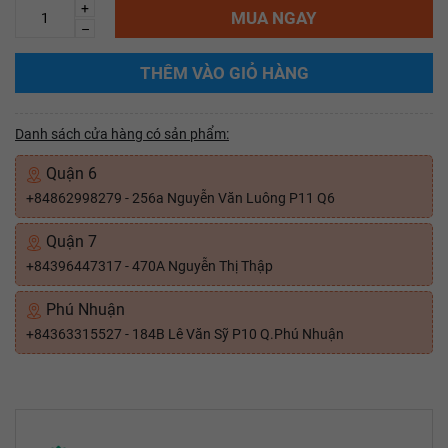
+
MUA NGAY
–
THÊM VÀO GIỎ HÀNG
Danh sách cửa hàng có sản phẩm:
Quận 6
+84862998279 - 256a Nguyễn Văn Luông P11 Q6
Quận 7
+84396447317 - 470A Nguyễn Thị Thập
Phú Nhuận
+84363315527 - 184B Lê Văn Sỹ P10 Q.Phú Nhuận