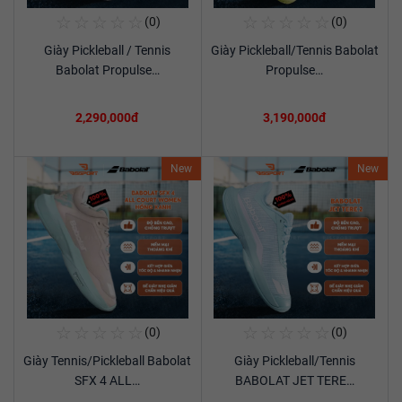
☆
☆
☆
☆
☆
☆
☆
☆
☆
☆
(0)
(0)
Mua Ngay
Mua Ngay
Giày Pickleball / Tennis
Giày Pickleball/Tennis Babolat
Xem chi tiết
Xem chi tiết
Babolat Propulse…
Propulse…
2,290,000đ
3,190,000đ
New
New
☆
☆
☆
☆
☆
☆
☆
☆
☆
☆
(0)
(0)
Mua Ngay
Mua Ngay
Giày Tennis/Pickleball Babolat
Giày Pickleball/Tennis
Xem chi tiết
Xem chi tiết
SFX 4 ALL…
BABOLAT JET TERE…