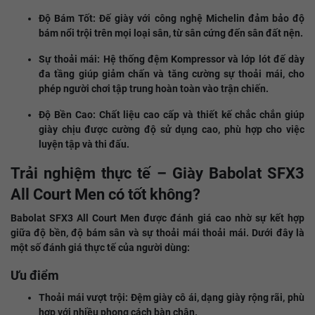
Độ Bám Tốt: Đế giày với công nghệ Michelin đảm bảo độ
bám nổi trội trên mọi loại sân, từ sân cứng đến sân đất nện.
Sự thoải mái: Hệ thống đệm Kompressor và lớp lót đế dày
đa tầng giúp giảm chấn và tăng cường sự thoải mái, cho
phép người chơi tập trung hoàn toàn vào trận chiến.
Độ Bền Cao: Chất liệu cao cấp và thiết kế chắc chắn giúp
giày chịu được cường độ sử dụng cao, phù hợp cho việc
luyện tập và thi đấu.
Trải nghiệm thực tế – Giày Babolat SFX3
All Court Men có tốt không?
Babolat SFX3 All Court Men được đánh giá cao nhờ sự kết hợp
giữa độ bền, độ bám sân và sự thoải mái thoải mái. Dưới đây là
một số đánh giá thực tế của người dùng:
Ưu điểm
Thoải mái vượt trội: Đệm giày cô ái, dạng giày rộng rãi, phù
hợp với nhiều phong cách bàn chân.