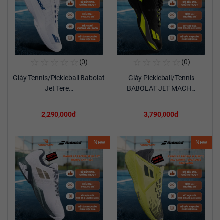
☆
☆
☆
☆
☆
☆
☆
☆
☆
☆
(0)
(0)
Mua Ngay
Mua Ngay
Giày Tennis/Pickleball Babolat
Giày Pickleball/Tennis
Xem chi tiết
Xem chi tiết
Jet Tere…
BABOLAT JET MACH…
2,290,000đ
3,790,000đ
New
New