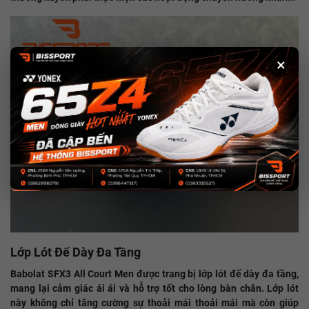
×
Lớp Lót Đế Dày Đa Tầng
Babolat SFX3 All Court Men được trang bị lớp lót đế dày đa tầng,
mang lại cảm giác ái ái và hỗ trợ tốt cho lòng bàn chân. Lớp lót
này không chỉ tăng cường sự thoải mái thoải mái mà còn giúp