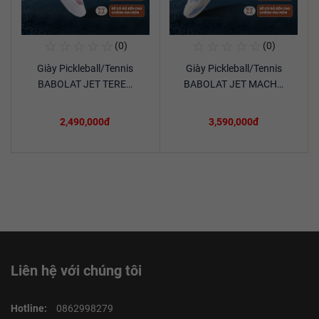
☆
☆
☆
☆
☆
☆
☆
☆
☆
☆
(0)
(0)
Mua Ngay
Mua Ngay
Giày Pickleball/Tennis
Giày Pickleball/Tennis
Xem chi tiết
Xem chi tiết
BABOLAT JET TERE…
BABOLAT JET MACH…
2,490,000đ
3,590,000đ
Liên hệ với chúng tôi
Hotline:
0862998279