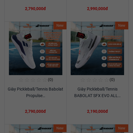
2,790,000đ
2,990,000đ
New
New
☆
☆
☆
☆
☆
☆
☆
☆
☆
☆
(0)
(0)
Mua Ngay
Mua Ngay
Giày Pickleball/Tennis Babolat
Giày Pickleball/Tennis
Xem chi tiết
Xem chi tiết
Propulse…
BABOLAT SFX EVO ALL…
2,790,000đ
2,190,000đ
New
New