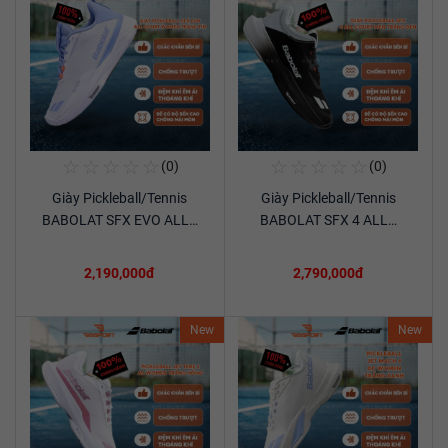
☆
☆
☆
☆
☆
☆
☆
☆
☆
☆
(0)
(0)
Mua Ngay
Mua Ngay
Giày Pickleball/Tennis
Giày Pickleball/Tennis
Xem chi tiết
Xem chi tiết
BABOLAT SFX EVO ALL…
BABOLAT SFX 4 ALL…
2,190,000đ
2,790,000đ
New
New