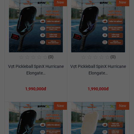
New
New
☆
☆
☆
☆
☆
☆
☆
☆
☆
☆
(0)
(0)
Mua Ngay
Mua Ngay
Vợt Pickleball SpinX Hurricane
Vợt Pickleball SpinX Hurricane
Xem chi tiết
Xem chi tiết
Elongate…
Elongate…
1,990,000đ
1,990,000đ
New
New