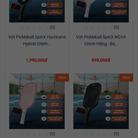
☆
☆
☆
☆
☆
☆
☆
☆
☆
☆
(0)
(0)
Mua Ngay
Mua Ngay
Vợt Pickleball SpinX Hurricane
Vợt Pickleball SpinX NOVA
Xem chi tiết
Xem chi tiết
Hybrid Chính…
Chính Hãng - Be…
1,990,000đ
890,000đ
New
New
☆
☆
☆
☆
☆
☆
☆
☆
☆
☆
(0)
(0)
Mua Ngay
Mua Ngay