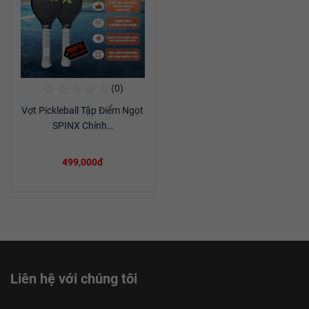
☆
☆
☆
☆
☆
(0)
Mua Ngay
Vợt Pickleball Tập Điểm Ngọt
Xem chi tiết
SPINX Chính…
499,000đ
Liên hệ với chúng tôi