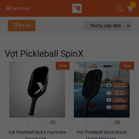
0
Danh mục
Bộ lọc
Vợt Pickleball SpinX
New
New
☆
☆
☆
☆
☆
☆
☆
☆
☆
☆
(0)
(0)
Mua Ngay
Mua Ngay
Vợt Pickleball SpinX Hurricane
Vợt Pickleball SpinX Boost
Xem chi tiết
Xem chi tiết