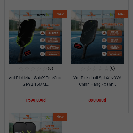
New
New
☆
☆
☆
☆
☆
☆
☆
☆
☆
☆
(0)
(0)
Mua Ngay
Mua Ngay
Vợt Pickleball SpinX TrueCore
Vợt Pickleball SpinX NOVA
Xem chi tiết
Xem chi tiết
Gen 2 16MM…
Chính Hãng - Xanh…
1,590,000đ
890,000đ
New