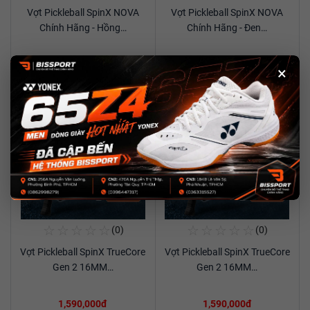
Vợt Pickleball SpinX NOVA
Vợt Pickleball SpinX NOVA
Xem chi tiết
Xem chi tiết
Chính Hãng - Hồng…
Chính Hãng - Đen…
890,000đ
890,000đ
×
New
New
☆
☆
☆
☆
☆
☆
☆
☆
☆
☆
(0)
(0)
Mua Ngay
Mua Ngay
Vợt Pickleball SpinX TrueCore
Vợt Pickleball SpinX TrueCore
Xem chi tiết
Xem chi tiết
Gen 2 16MM…
Gen 2 16MM…
1,590,000đ
1,590,000đ