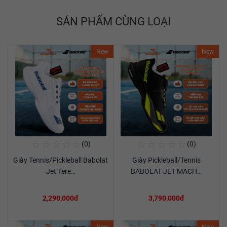
SẢN PHẨM CÙNG LOẠI
New
New
☆
☆
☆
☆
☆
☆
☆
☆
☆
☆
(0)
(0)
Mua Ngay
Mua Ngay
Giày Tennis/Pickleball Babolat
Giày Pickleball/Tennis
Xem chi tiết
Xem chi tiết
Jet Tere…
BABOLAT JET MACH…
2,290,000đ
3,790,000đ