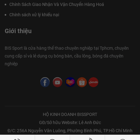
Chính Sách Giao Nhận Và Vận Chuyển Hàng Hoá
Chính sách xử lý khiếu nại
Giới thiệu
BIS Sport là cửa hàng thể thao chuyên nghiệp tại Tphcm, chuyên
cung cấp sỉ và lẻ dụng cụ bóng bàn, cầu lông, bóng đá chuyên
nghiệp
HỘ KINH DOANH BISSPORT
GĐ/Sở hữu Website: Lê Anh Đức
Đ/C: 256A Nguyễn Văn Luông, Phường Bình Phú, TP.Hồ Chí Minh