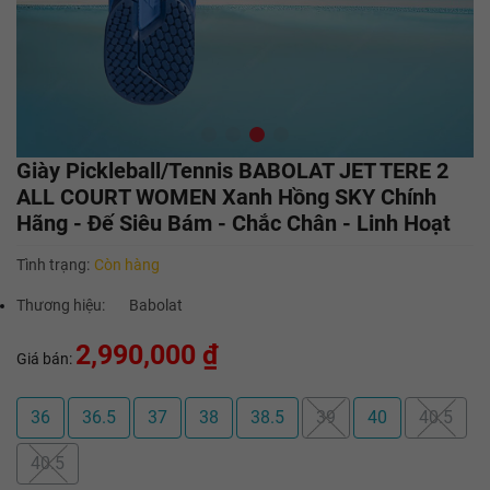
Giày Pickleball/Tennis BABOLAT JET TERE 2
ALL COURT WOMEN Xanh Hồng SKY Chính
Hãng - Đế Siêu Bám - Chắc Chân - Linh Hoạt
Tình trạng:
Còn hàng
Thương hiệu:
Babolat
2,990,000 ₫
Giá bán:
36
36.5
37
38
38.5
39
40
40.5
40.5