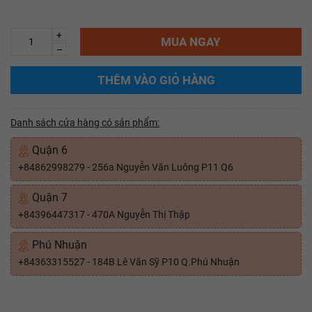
+
MUA NGAY
–
THÊM VÀO GIỎ HÀNG
Danh sách cửa hàng có sản phẩm:
Quận 6
+84862998279 - 256a Nguyễn Văn Luông P11 Q6
Quận 7
+84396447317 - 470A Nguyễn Thị Thập
Phú Nhuận
+84363315527 - 184B Lê Văn Sỹ P10 Q.Phú Nhuận