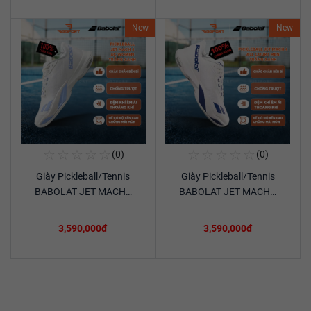
New
New
☆
☆
☆
☆
☆
☆
☆
☆
☆
☆
(0)
(0)
Mua Ngay
Mua Ngay
Giày Pickleball/Tennis
Giày Pickleball/Tennis
Xem chi tiết
Xem chi tiết
BABOLAT JET MACH…
BABOLAT JET MACH…
3,590,000đ
3,590,000đ