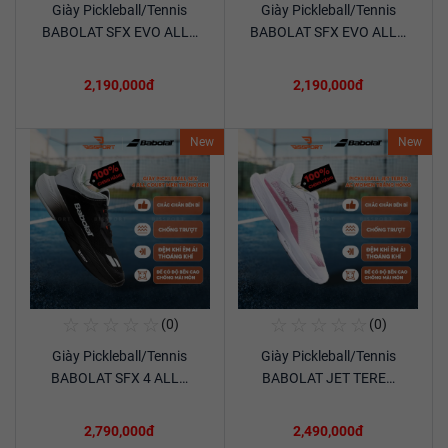
Giày Pickleball/Tennis
Giày Pickleball/Tennis
Xem chi tiết
Xem chi tiết
BABOLAT SFX EVO ALL…
BABOLAT SFX EVO ALL…
2,190,000đ
2,190,000đ
New
New
☆
☆
☆
☆
☆
☆
☆
☆
☆
☆
(0)
(0)
Mua Ngay
Mua Ngay
Giày Pickleball/Tennis
Giày Pickleball/Tennis
Xem chi tiết
Xem chi tiết
BABOLAT SFX 4 ALL…
BABOLAT JET TERE…
2,790,000đ
2,490,000đ