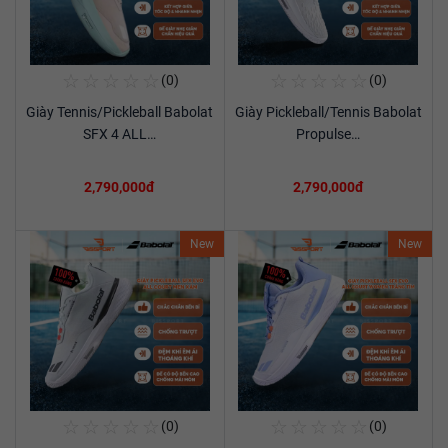
☆
☆
☆
☆
☆
☆
☆
☆
☆
☆
(0)
(0)
Mua Ngay
Mua Ngay
Giày Tennis/Pickleball Babolat
Giày Pickleball/Tennis Babolat
Xem chi tiết
Xem chi tiết
SFX 4 ALL…
Propulse…
2,790,000đ
2,790,000đ
New
New
☆
☆
☆
☆
☆
☆
☆
☆
☆
☆
(0)
(0)
Mua Ngay
Mua Ngay