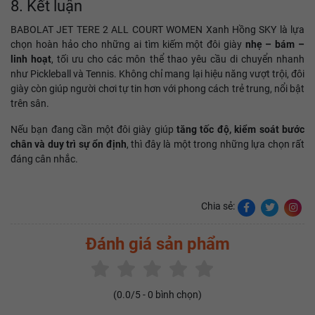
8. Kết luận
BABOLAT JET TERE 2 ALL COURT WOMEN Xanh Hồng SKY là lựa
chọn hoàn hảo cho những ai tìm kiếm một đôi giày
nhẹ – bám –
linh hoạt
, tối ưu cho các môn thể thao yêu cầu di chuyển nhanh
như Pickleball và Tennis. Không chỉ mang lại hiệu năng vượt trội, đôi
giày còn giúp người chơi tự tin hơn với phong cách trẻ trung, nổi bật
trên sân.
Nếu bạn đang cần một đôi giày giúp
tăng tốc độ, kiểm soát bước
chân và duy trì sự ổn định
, thì đây là một trong những lựa chọn rất
đáng cân nhắc.
Chia sẻ:
Đánh giá sản phẩm
(
0.0
/5 -
0
bình chọn)