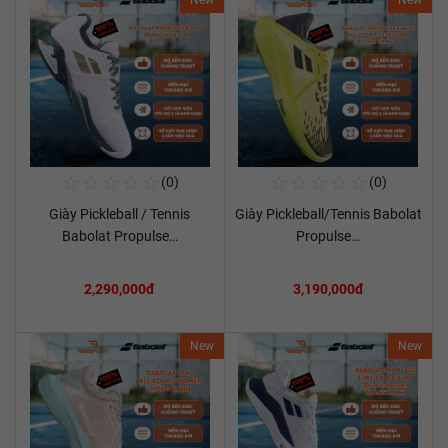
New
New
☆
☆
☆
☆
☆
☆
☆
☆
☆
☆
(0)
(0)
Mua Ngay
Mua Ngay
Giày Pickleball / Tennis
Giày Pickleball/Tennis Babolat
Xem chi tiết
Xem chi tiết
Babolat Propulse…
Propulse…
2,290,000đ
3,190,000đ
New
New