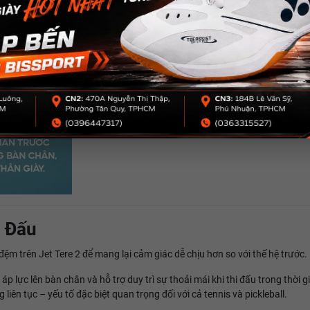
n Đấu
ệm trên Jet Tere 2 để mang lại cảm giác dễ chịu hơn so với thế hệ trước.
 lực lên bàn chân và hỗ trợ duy trì sự thoải mái khi thi đấu trong thời g
n tục – yếu tố đặc biệt quan trọng đối với cả tennis và pickleball.