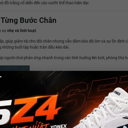
ộ đồ trắng cổ điển đến các outfit thể thao hiện đại.
g Từng Bước Chân
ến sự
nhẹ và linh hoạt
.
hấp, giúp giảm tải cho đôi chân nhưng vẫn đảm bảo độ ôm và sự ổn định cầ
g những buổi tập hoặc trận đấu kéo dài.
úp người chơi phản ứng nhanh trong các tình huống lên lưới, phòng thủ h