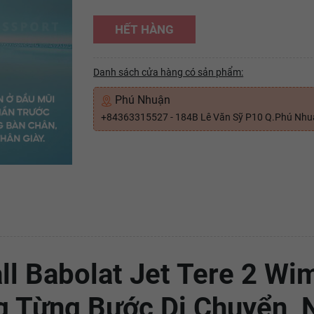
HẾT HÀNG
Danh sách cửa hàng có sản phẩm:
Phú Nhuận
+84363315527 - 184B Lê Văn Sỹ P10 Q.Phú Nh
all Babolat Jet Tere 2 W
g Từng Bước Di Chuyển, 