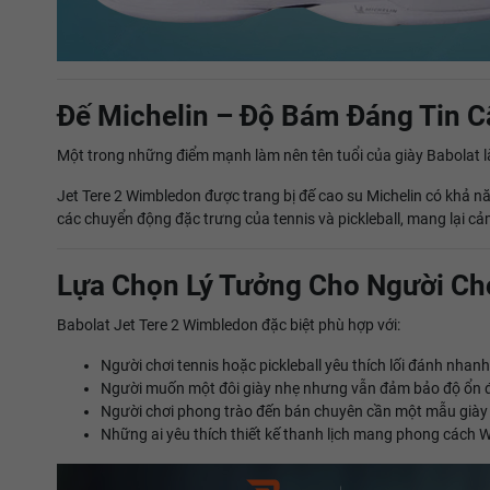
Đế Michelin – Độ Bám Đáng Tin C
Một trong những điểm mạnh làm nên tên tuổi của giày Babolat l
Jet Tere 2 Wimbledon được trang bị đế cao su Michelin có khả nă
các chuyển động đặc trưng của tennis và pickleball, mang lại c
Lựa Chọn Lý Tưởng Cho Người Chơ
Babolat Jet Tere 2 Wimbledon đặc biệt phù hợp với:
Người chơi tennis hoặc pickleball yêu thích lối đánh nhanh
Người muốn một đôi giày nhẹ nhưng vẫn đảm bảo độ ổn đ
Người chơi phong trào đến bán chuyên cần một mẫu giày c
Những ai yêu thích thiết kế thanh lịch mang phong cách 