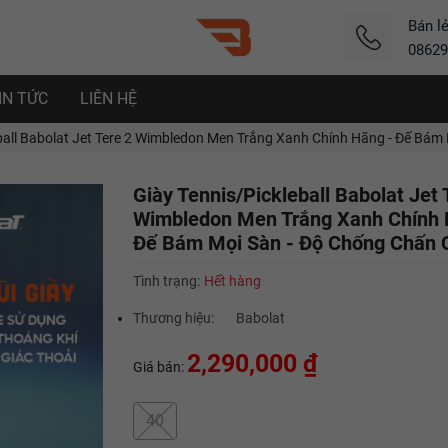
Bán l
08629
IN TỨC
LIÊN HỆ
ball Babolat Jet Tere 2 Wimbledon Men Trắng Xanh Chính Hãng - Đế Bám
Giày Tennis/Pickleball Babolat Jet 
Wimbledon Men Trắng Xanh Chính 
Đế Bám Mọi Sàn - Độ Chống Chấn 
Tình trạng:
Hết hàng
Thương hiệu:
Babolat
2,290,000 ₫
Giá bán:
40