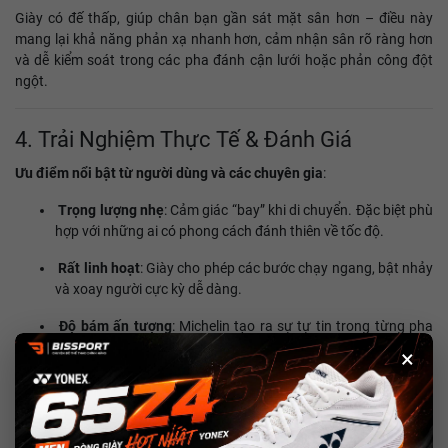
Giày có đế thấp, giúp chân bạn gần sát mặt sân hơn – điều này
mang lại khả năng phản xạ nhanh hơn, cảm nhận sân rõ ràng hơn
và dễ kiểm soát trong các pha đánh cận lưới hoặc phản công đột
ngột.
4. Trải Nghiệm Thực Tế & Đánh Giá
Ưu điểm nổi bật từ người dùng và các chuyên gia
:
Trọng lượng nhẹ
: Cảm giác “bay” khi di chuyển. Đặc biệt phù
hợp với những ai có phong cách đánh thiên về tốc độ.
Rất linh hoạt
: Giày cho phép các bước chạy ngang, bật nhảy
và xoay người cực kỳ dễ dàng.
Độ bám ấn tượng
: Michelin tạo ra sự tự tin trong từng pha
bứt tốc hoặc dừng đột ngột.
×
Cảm giác sân rõ ràng
: Phản hồi mặt sân chân thực, không
gây cảm giác lún quá sâu như những mẫu giày êm khác.
Một số lưu ý
: