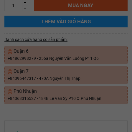
+
MUA NGAY
–
THÊM VÀO GIỎ HÀNG
Danh sách cửa hàng có sản phẩm:
Quận 6
+84862998279 - 256a Nguyễn Văn Luông P11 Q6
Quận 7
+84396447317 - 470A Nguyễn Thị Thập
Phú Nhuận
+84363315527 - 184B Lê Văn Sỹ P10 Q.Phú Nhuận