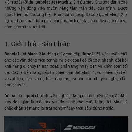
kiểm soát tối đa,
Babolat Jet Mach 2
là mẫu giày lý tưởng dành cho
những vận động viên muốn nâng tầm trận đấu của mình. Được
phát triển bởi thương hiệu Pháp danh tiếng Babolat, Jet Mach 2 là
sự kết hợp hoàn hảo giữa công nghệ hiện đại, chất liệu cao cấp và
cảm giác sân vượt trội.
1. Giới Thiệu Sản Phẩm
Babolat Jet Mach 2
là dòng giày cao cấp được thiết kế chuyên biệt
cho các vận động viên tennis và pickleball có lối chơi nhanh, đòi hỏi
khả năng di chuyển linh hoạt, phản ứng nhạy bén và kiểm soát tối
đa. Đây là bản nâng cấp từ phiên bản Jet Mach 1, với nhiều cải tiến
về vật liệu, đệm và độ bền, đáp ứng cả nhu cầu chuyên nghiệp lẫn
bán chuyên.
Dù bạn là người chơi chuyên nghiệp đang chinh chiến các giải đấu,
hay đơn giản là một tay vợt đam mê chơi cuối tuần, Jet Mach 2
chắc chắn sẽ mang lại trải nghiệm "bay trên sân" đúng nghĩa.