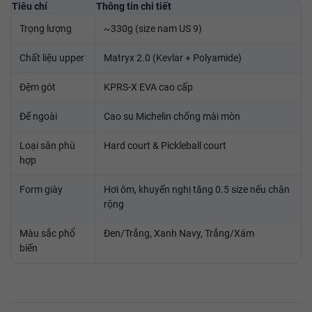
Tiêu chí
Thông tin chi tiết
Trọng lượng
~330g (size nam US 9)
Chất liệu upper
Matryx 2.0 (Kevlar + Polyamide)
Đệm gót
KPRS-X EVA cao cấp
Đế ngoài
Cao su Michelin chống mài mòn
Loại sân phù
Hard court & Pickleball court
hợp
Form giày
Hơi ôm, khuyến nghị tăng 0.5 size nếu chân
rộng
Màu sắc phổ
Đen/Trắng, Xanh Navy, Trắng/Xám
biến