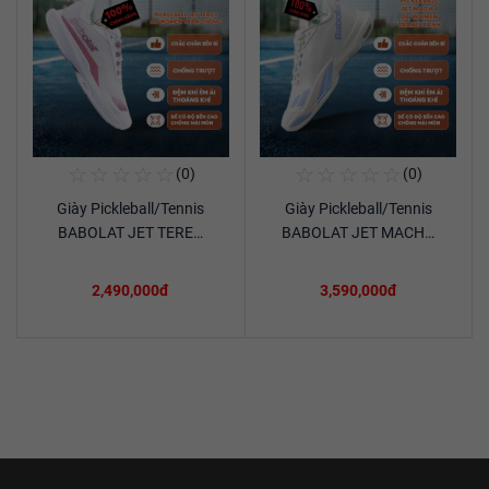
☆
☆
☆
☆
☆
☆
☆
☆
☆
☆
(0)
(0)
Mua Ngay
Mua Ngay
Giày Pickleball/Tennis
Giày Pickleball/Tennis
Xem chi tiết
Xem chi tiết
BABOLAT JET TERE…
BABOLAT JET MACH…
2,490,000đ
3,590,000đ