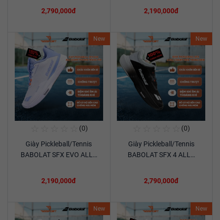
2,790,000đ
2,190,000đ
New
New
☆
☆
☆
☆
☆
☆
☆
☆
☆
☆
(0)
(0)
Mua Ngay
Mua Ngay
Giày Pickleball/Tennis
Giày Pickleball/Tennis
Xem chi tiết
Xem chi tiết
BABOLAT SFX EVO ALL…
BABOLAT SFX 4 ALL…
2,190,000đ
2,790,000đ
New
New