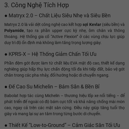
3. Công Nghệ Tích Hợp
● Matryx 2.0 – Chất Liệu Siêu Nhẹ và Siêu Bền
Matryx 2.0 là vải dệt công nghệ cao kết hợp
sợi Kevlar
(siêu bền) và
Polyamide
, tạo ra phần upper cực kỳ nhẹ, ôm chân và thông
thoáng. Hệ thống gia cố “Active Flexion” ở các vùng chịu lực giúp
duy trì độ ổn định mà không làm tăng trọng lượng giày.
● KPRS-X – Hệ Thống Giảm Chấn Tối Ưu
Phần đệm gót được làm từ chất liệu EVA mật độ cao, thiết kế dạng
nghiêng giúp hấp thụ lực chấn động tối đa khi tiếp đất, bảo vệ gót
chân trong các pha nhảy, đổi hướng hoặc di chuyển ngang.
● Đế Cao Su Michelin – Bám Sân & Bền Bỉ
Babolat hợp tác cùng Michelin – thương hiệu lốp xe nổi tiếng – để
phát triển đế ngoài có độ bám cực tốt và khả năng chống mài mòn
cao, ngay cả trên các mặt sân cứng. Điều này giúp tăng tuổi thọ
giày và mang lại sự an tâm trong từng bước di chuyển.
● Thiết Kế “Low-to-Ground” – Cảm Giác Sân Tối Ưu