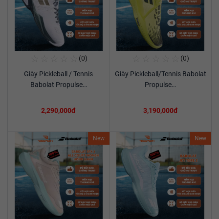
☆
☆
☆
☆
☆
☆
☆
☆
☆
☆
(0)
(0)
Mua Ngay
Mua Ngay
Giày Pickleball / Tennis
Giày Pickleball/Tennis Babolat
Xem chi tiết
Xem chi tiết
Babolat Propulse…
Propulse…
2,290,000đ
3,190,000đ
New
New