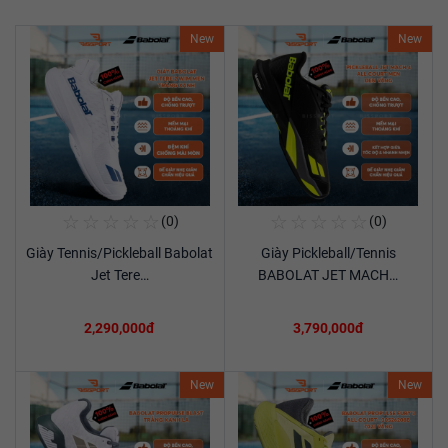
New
New
☆
☆
☆
☆
☆
☆
☆
☆
☆
☆
(0)
(0)
Mua Ngay
Mua Ngay
Giày Tennis/Pickleball Babolat
Giày Pickleball/Tennis
Xem chi tiết
Xem chi tiết
Jet Tere…
BABOLAT JET MACH…
2,290,000đ
3,790,000đ
New
New