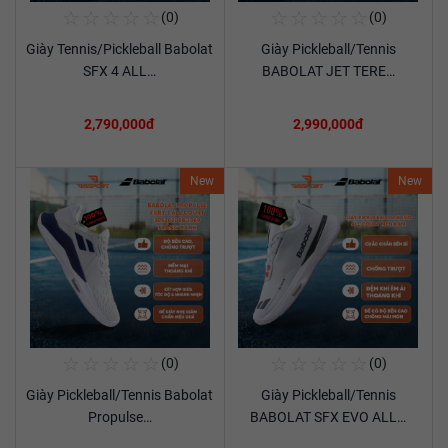
☆
☆
☆
☆
☆
☆
☆
☆
☆
☆
(0)
(0)
Mua Ngay
Mua Ngay
Giày Tennis/Pickleball Babolat
Giày Pickleball/Tennis
Xem chi tiết
Xem chi tiết
SFX 4 ALL…
BABOLAT JET TERE…
2,790,000đ
2,990,000đ
New
New
☆
☆
☆
☆
☆
☆
☆
☆
☆
☆
(0)
(0)
Mua Ngay
Mua Ngay
Giày Pickleball/Tennis Babolat
Giày Pickleball/Tennis
Xem chi tiết
Xem chi tiết
Propulse…
BABOLAT SFX EVO ALL…