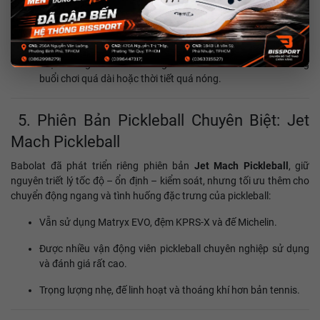
Nếu bạn có bàn chân rộng, nên
tăng 0.5 size
để có độ thoải
mái tốt hơn.
Độ thoáng khí ở mức trung bình – chưa tối ưu cho những
buổi chơi quá dài hoặc thời tiết quá nóng.
5. Phiên Bản Pickleball Chuyên Biệt: Jet
Mach Pickleball
Babolat đã phát triển riêng phiên bản
Jet Mach Pickleball
, giữ
nguyên triết lý tốc độ – ổn định – kiểm soát, nhưng tối ưu thêm cho
chuyển động ngang và tình huống đặc trưng của pickleball:
Vẫn sử dụng Matryx EVO, đệm KPRS‑X và đế Michelin.
Được nhiều vận động viên pickleball chuyên nghiệp sử dụng
và đánh giá rất cao.
Trọng lượng nhẹ, đế linh hoạt và thoáng khí hơn bản tennis.