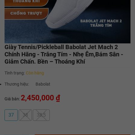
Giày Tennis/Pickleball Babolat Jet Mach 2
Chính Hãng - Trắng Tím - Nhẹ Êm,Bám Sân -
Giảm Chấn. Bền – Thoáng Khí
Tình trạng:
Còn hàng
Thương hiệu:
Babolat
2,450,000 ₫
Giá bán:
37
38
38,5