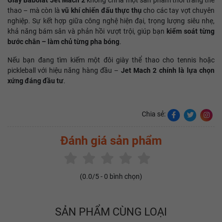
Giày Babolat Jet Mach 2
không chỉ là một sản phẩm thời trang thể
thao – mà còn là
vũ khí chiến đấu thực thụ
cho các tay vợt chuyên
nghiệp. Sự kết hợp giữa công nghệ hiện đại, trọng lượng siêu nhẹ,
khả năng bám sân và phản hồi vượt trội, giúp bạn
kiểm soát từng
bước chân – làm chủ từng pha bóng
.
Nếu bạn đang tìm kiếm một đôi giày thể thao cho tennis hoặc
pickleball với hiệu năng hàng đầu –
Jet Mach 2 chính là lựa chọn
xứng đáng đầu tư
.
Chia sẻ:
Đánh giá sản phẩm
(
0.0
/5 -
0
bình chọn)
SẢN PHẨM CÙNG LOẠI