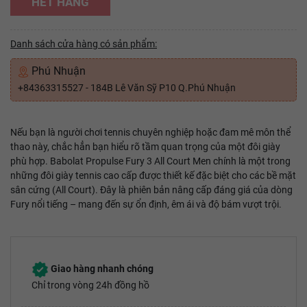
HẾT HÀNG
Danh sách cửa hàng có sản phẩm:
Phú Nhuận
+84363315527 - 184B Lê Văn Sỹ P10 Q.Phú Nhuận
Nếu bạn là người chơi tennis chuyên nghiệp hoặc đam mê môn thể
thao này, chắc hẳn bạn hiểu rõ tầm quan trọng của một đôi giày
phù hợp. Babolat Propulse Fury 3 All Court Men chính là một trong
những đôi giày tennis cao cấp được thiết kế đặc biệt cho các bề mặt
sân cứng (All Court). Đây là phiên bản nâng cấp đáng giá của dòng
Fury nổi tiếng – mang đến sự ổn định, êm ái và độ bám vượt trội.
Giao hàng nhanh chóng
Chỉ trong vòng 24h đồng hồ