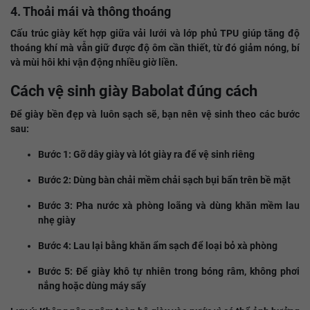
4. Thoải mái và thông thoáng
Cấu trúc giày kết hợp giữa vải lưới và lớp phủ TPU giúp tăng độ
thoáng khí mà vẫn giữ được độ ôm cần thiết, từ đó giảm nóng, bí
và mùi hôi khi vận động nhiều giờ liền.
Cách vệ sinh giày Babolat đúng cách
Để giày bền đẹp và luôn sạch sẽ, bạn nên vệ sinh theo các bước
sau:
Bước 1: Gỡ dây giày và lót giày ra để vệ sinh riêng
Bước 2: Dùng bàn chải mềm chải sạch bụi bẩn trên bề mặt
Bước 3: Pha nước xà phòng loãng và dùng khăn mềm lau
nhẹ giày
Bước 4: Lau lại bằng khăn ẩm sạch để loại bỏ xà phòng
Bước 5: Để giày khô tự nhiên trong bóng râm, không phơi
nắng hoặc dùng máy sấy