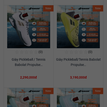
New
New
☆
☆
☆
☆
☆
☆
☆
☆
☆
☆
(0)
(0)
Mua Ngay
Mua Ngay
Giày Pickleball / Tennis
Giày Pickleball/Tennis Babolat
Xem chi tiết
Xem chi tiết
Babolat Propulse…
Propulse…
2,290,000đ
3,190,000đ
New
New