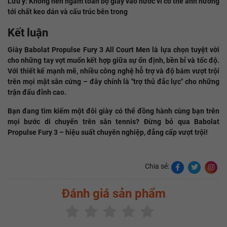
Lưu ý: Không nên ngâm toàn bộ giày vào nước vì có thể ảnh hưởng
tới chất keo dán và cấu trúc bên trong
Kết luận
Giày Babolat Propulse Fury 3 All Court Men là lựa chọn tuyệt vời
cho những tay vợt muốn kết hợp giữa sự ổn định, bền bỉ và tốc độ.
Với thiết kế mạnh mẽ, nhiều công nghệ hỗ trợ và độ bám vượt trội
trên mọi mặt sân cứng – đây chính là "trợ thủ đắc lực" cho những
trận đấu đỉnh cao.
Bạn đang tìm kiếm một đôi giày có thể đồng hành cùng bạn trên
mọi bước di chuyển trên sân tennis? Đừng bỏ qua Babolat
Propulse Fury 3 – hiệu suất chuyên nghiệp, đẳng cấp vượt trội!
Chia sẻ:
Đánh giá sản phẩm