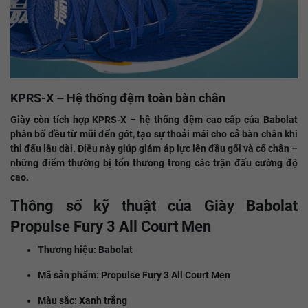
KPRS-X – Hệ thống đệm toàn bàn chân
Giày còn tích hợp KPRS-X – hệ thống đệm cao cấp của Babolat
phân bố đều từ mũi đến gót, tạo sự thoải mái cho cả bàn chân khi
thi đấu lâu dài. Điều này giúp giảm áp lực lên đầu gối và cổ chân –
những điểm thường bị tổn thương trong các trận đấu cường độ
cao.
Thông số kỹ thuật của Giày Babolat
Propulse Fury 3 All Court Men
Thương hiệu: Babolat
Mã sản phẩm: Propulse Fury 3 All Court Men
Màu sắc: Xanh trắng