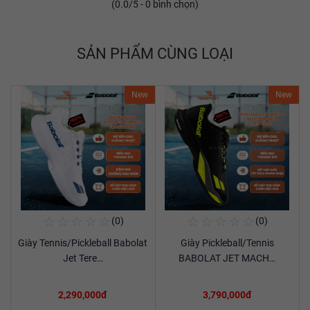
(
0.0
/5 -
0
bình chọn)
SẢN PHẨM CÙNG LOẠI
New
New
☆
☆
☆
☆
☆
☆
☆
☆
☆
☆
(0)
(0)
Mua Ngay
Mua Ngay
Giày Tennis/Pickleball Babolat
Giày Pickleball/Tennis
Xem chi tiết
Xem chi tiết
Jet Tere…
BABOLAT JET MACH…
2,290,000đ
3,790,000đ