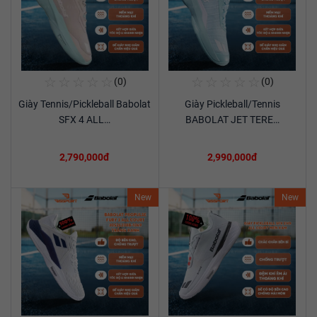
☆
☆
☆
☆
☆
☆
☆
☆
☆
☆
(0)
(0)
Mua Ngay
Mua Ngay
Giày Tennis/Pickleball Babolat
Giày Pickleball/Tennis
Xem chi tiết
Xem chi tiết
SFX 4 ALL…
BABOLAT JET TERE…
2,790,000đ
2,990,000đ
New
New