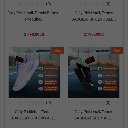
☆
☆
☆
☆
☆
☆
☆
☆
☆
☆
(0)
(0)
Mua Ngay
Mua Ngay
Giày Pickleball/Tennis Babolat
Giày Pickleball/Tennis
Xem chi tiết
Xem chi tiết
Propulse…
BABOLAT SFX EVO ALL…
2,790,000đ
2,190,000đ
New
New
☆
☆
☆
☆
☆
☆
☆
☆
☆
☆
(0)
(0)
Mua Ngay
Mua Ngay
Giày Pickleball/Tennis
Giày Pickleball/Tennis
Xem chi tiết
Xem chi tiết
BABOLAT SFX EVO ALL…
BABOLAT SFX 4 ALL…