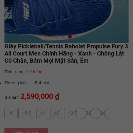
Giày Pickleball/Tennis Babolat Propulse Fury 3
All Court Men Chính Hãng - Xanh - Chống Lật
Cổ Chân, Bám Mọi Mặt Sân, Êm
Tình trạng:
Hết hàng
Thương hiệu:
Babolat
2,590,000 ₫
Giá bán:
40
40.5
41
42
42.5
43
44