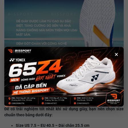
×
Hướng dẫn chọn size giày Babolat
Propulse Fury 3
Để có trải nghiệm tốt nhất khi sử dụng giày, bạn nên chọn size
chuẩn theo bảng dưới đây:
Size US 7.5 – EU 40.5 – Dài chân 25.5 cm