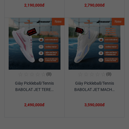
2,190,000đ
2,790,000đ
New
New
☆
☆
☆
☆
☆
☆
☆
☆
☆
☆
(0)
(0)
Mua Ngay
Mua Ngay
Giày Pickleball/Tennis
Giày Pickleball/Tennis
Xem chi tiết
Xem chi tiết
BABOLAT JET TERE…
BABOLAT JET MACH…
2,490,000đ
3,590,000đ