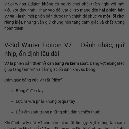
V-Sol Winter Edition không ép người chơi phải thích nghi với một
kiểu vợt duy nhất. Thay vào đó, Vatic Pro mang đến
hai phiên bản
V7 và Flash
, mỗi phiên bản được tinh chỉnh để phục vụ
một lối chơi
riêng biệt
, nhưng vẫn giữ chung nền tảng cảm giác và chất lượng
hoàn thiện.
V-Sol Winter Edition V7 – Đánh chắc, giữ
nhịp, ổn định lâu dài
V7
là phiên bản thiên về
cân bằng và kiểm soát
. Dáng vợt elongated
giúp tăng tầm với và cảm giác ổn định khi vào bóng.
Cảm giác bóng của V7 rất “điềm”:
Bóng đi đều tay
Lực ra vừa phải, không bị quá tay
Dễ kiểm soát trong những pha đánh chiến thuật
Khi đánh rally dài, V7 cho cảm giác rất tin cậy. Vợt không tạo cảm
giác phấn khích kiểu “đánh đã tay ngay lập tức”, nhưng bù lại là
độ