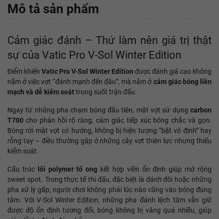
Mô tả sản phẩm
Cảm giác đánh – Thứ làm nên giá trị thật
sự của Vatic Pro V-Sol Winter Edition
Điểm khiến
Vatic Pro V-Sol Winter Edition
được đánh giá cao không
nằm ở việc vợt “đánh mạnh đến đâu”, mà nằm ở
cảm giác bóng liền
mạch và dễ kiểm soát
trong suốt trận đấu.
Ngay từ những pha chạm bóng đầu tiên, mặt vợt sử dụng
carbon
T700
cho phản hồi rõ ràng, cảm giác tiếp xúc bóng chắc và gọn.
Bóng rời mặt vợt có hướng, không bị hiện tượng “bật vô định” hay
rỗng tay – điều thường gặp ở những cây vợt thiên lực nhưng thiếu
kiểm soát.
Cấu trúc
lõi polymer tổ ong
kết hợp viền ổn định giúp mở rộng
sweet spot. Trong thực tế thi đấu, đặc biệt là đánh đôi hoặc những
pha xử lý gấp, người chơi không phải lúc nào cũng vào bóng đúng
tâm. Với V-Sol Winter Edition, những pha đánh lệch tâm vẫn giữ
được độ ổn định tương đối, bóng không bị văng quá nhiều, giúp