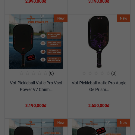
2,990,000đ
3,190,000đ
New
New
☆
☆
☆
☆
☆
☆
☆
☆
☆
☆
(0)
(0)
Mua Ngay
Mua Ngay
Vợt Pickleball Vatic Pro Vsol
Vợt Pickleball Vatic Pro Augie
Xem chi tiết
Xem chi tiết
Power V7 Chính…
Ge Prism…
3,190,000đ
2,650,000đ
New
New