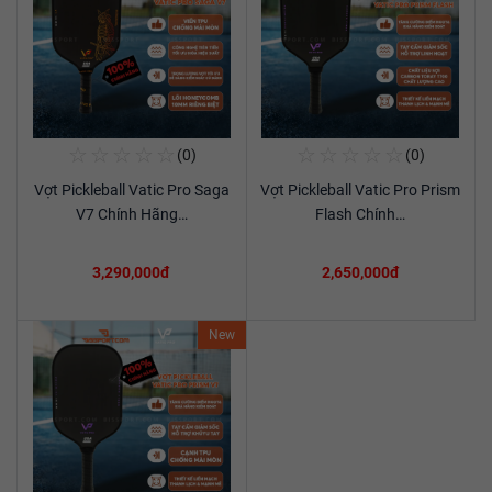
☆
☆
☆
☆
☆
☆
☆
☆
☆
☆
(0)
(0)
Mua Ngay
Mua Ngay
Vợt Pickleball Vatic Pro Saga
Vợt Pickleball Vatic Pro Prism
Xem chi tiết
Xem chi tiết
V7 Chính Hãng…
Flash Chính…
3,290,000đ
2,650,000đ
New