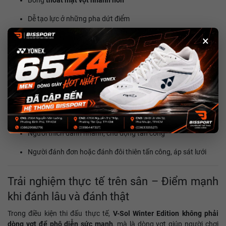
Dễ tạo lực ở những pha dứt điểm
Phản hồi nhanh khi volley và phản công
×
Flash rất phù hợp với lối đánh chủ động, nhịp cao, nơi người chơi
cần bắt bóng sớm và ra quyết định nhanh. Khi vào bóng đúng kỹ
thuật, Flash cho cảm giác rất “gọn”, dứt khoát và hiệu quả.
Flash sẽ hợp với:
Người chơi có nền kỹ thuật ổn
Người thích đánh nhanh, chủ động tấn công
Người đánh đơn hoặc đánh đôi thiên tấn công, áp sát lưới
Trải nghiệm thực tế trên sân – Điểm mạnh
khi đánh lâu và đánh thật
Trong điều kiện thi đấu thực tế,
V-Sol Winter Edition không phải
dòng vợt để phô diễn sức mạnh
, mà là dòng vợt giúp người chơi