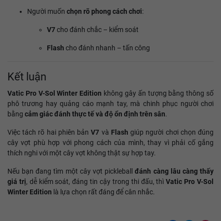
Người muốn
chọn rõ phong cách chơi
:
V7
cho đánh chắc – kiểm soát
Flash
cho đánh nhanh – tấn công
Kết luận
Vatic Pro V-Sol Winter Edition
không gây ấn tượng bằng thông số
phô trương hay quảng cáo mạnh tay, mà chinh phục người chơi
bằng
cảm giác đánh thực tế và độ ổn định trên sân
.
Việc tách rõ hai phiên bản
V7
và
Flash
giúp người chơi chọn đúng
cây vợt phù hợp với phong cách của mình, thay vì phải cố gắng
thích nghi với một cây vợt không thật sự hợp tay.
Nếu bạn đang tìm một cây vợt pickleball
đánh càng lâu càng thấy
giá trị
, dễ kiểm soát, đáng tin cậy trong thi đấu, thì
Vatic Pro V-Sol
Winter Edition
là lựa chọn rất đáng để cân nhắc.