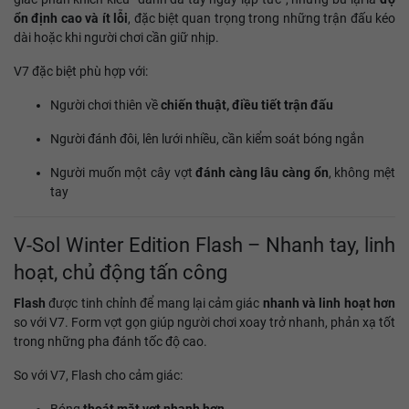
ổn định cao và ít lỗi
, đặc biệt quan trọng trong những trận đấu kéo
dài hoặc khi người chơi cần giữ nhịp.
V7 đặc biệt phù hợp với:
Người chơi thiên về
chiến thuật, điều tiết trận đấu
Người đánh đôi, lên lưới nhiều, cần kiểm soát bóng ngắn
Người muốn một cây vợt
đánh càng lâu càng ổn
, không mệt
tay
V-Sol Winter Edition Flash – Nhanh tay, linh
hoạt, chủ động tấn công
Flash
được tinh chỉnh để mang lại cảm giác
nhanh và linh hoạt hơn
so với V7. Form vợt gọn giúp người chơi xoay trở nhanh, phản xạ tốt
trong những pha đánh tốc độ cao.
So với V7, Flash cho cảm giác:
Bóng
thoát mặt vợt nhanh hơn