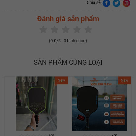
Chia sẻ:
Đánh giá sản phẩm
(
0.0
/5 -
0
bình chọn)
SẢN PHẨM CÙNG LOẠI
New
New
☆
☆
☆
☆
☆
☆
☆
☆
☆
☆
(0)
(0)