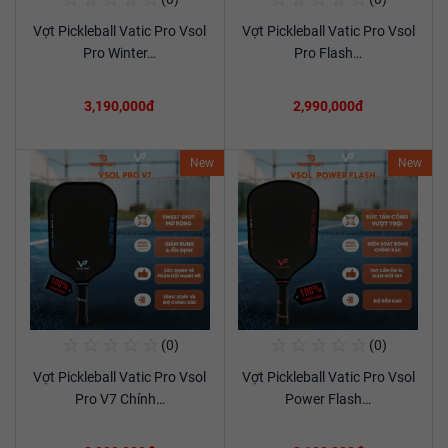
Mua Ngay
Mua Ngay
Vợt Pickleball Vatic Pro Vsol
Vợt Pickleball Vatic Pro Vsol
Xem chi tiết
Xem chi tiết
Pro Winter…
Pro Flash…
3,190,000đ
2,990,000đ
New
New
☆
☆
☆
☆
☆
☆
☆
☆
☆
☆
(0)
(0)
Mua Ngay
Mua Ngay
Vợt Pickleball Vatic Pro Vsol
Vợt Pickleball Vatic Pro Vsol
Xem chi tiết
Xem chi tiết
Pro V7 Chính…
Power Flash…