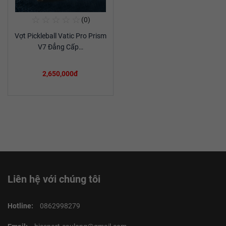
☆
☆
☆
☆
☆
(0)
Mua Ngay
Vợt Pickleball Vatic Pro Prism
Xem chi tiết
V7 Đẳng Cấp…
2,650,000đ
Liên hệ với chúng tôi
Hotline:
0862998279