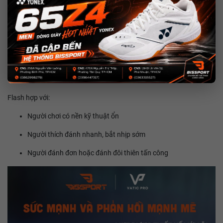
Bóng bật ra gọn, tốc độ xử lý nhanh, rất hợp với lối đánh chủ động.
So với V7, Flash:
Cho cảm giác bóng “thoát” nhanh hơn
Dễ tạo lực ở những pha dứt điểm
Phù hợp nhịp đánh cao, phản công liên tục
Flash hợp với:
Người chơi có nền kỹ thuật ổn
Người thích đánh nhanh, bắt nhịp sớm
Người đánh đơn hoặc đánh đôi thiên tấn công