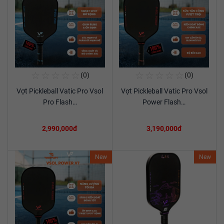
☆
☆
☆
☆
☆
☆
☆
☆
☆
☆
(0)
(0)
Mua Ngay
Mua Ngay
Vợt Pickleball Vatic Pro Vsol
Vợt Pickleball Vatic Pro Vsol
Xem chi tiết
Xem chi tiết
Pro Flash…
Power Flash…
2,990,000đ
3,190,000đ
New
New