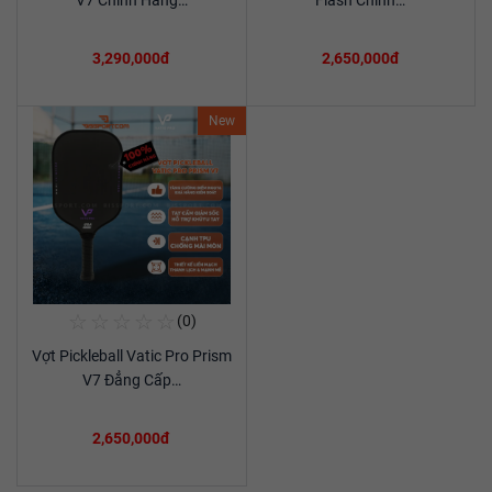
V7 Chính Hãng…
Flash Chính…
3,290,000đ
2,650,000đ
New
☆
☆
☆
☆
☆
(0)
Mua Ngay
Vợt Pickleball Vatic Pro Prism
Xem chi tiết
V7 Đẳng Cấp…
2,650,000đ