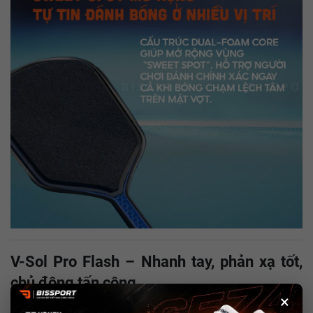
V-Sol Pro Flash – Nhanh tay, phản xạ tốt,
chủ động tấn công
×
Flash được tinh chỉnh để cho cảm giác
nhanh và linh hoạt hơn
.