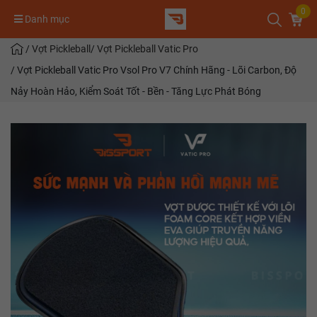
0
Danh mục
/
Vợt Pickleball
/
Vợt Pickleball Vatic Pro
/
Vợt Pickleball Vatic Pro Vsol Pro V7 Chính Hãng - Lõi Carbon, Độ
Nảy Hoàn Hảo, Kiểm Soát Tốt - Bền - Tăng Lực Phát Bóng