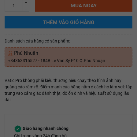
+
MUA NGAY
–
THÊM VÀO GIỎ HÀNG
Danh sách cửa hàng có sản phẩm:
Phú Nhuận
+84363315527 - 184B Lê Văn Sỹ P10 Q.Phú Nhuận
Vatic Pro không phải kiểu thương hiệu chạy theo hình ảnh hay
quảng cáo rầm rộ. Điểm mạnh của hãng nằm ở cách họ làm vợt: tập
trung vào cảm giác đánh thật, độ ổn định và hiệu suất sử dụng lâu
dài.
Giao hàng nhanh chóng
Chỉ trong vòng 24h đồng hồ