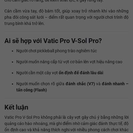
cho cảm giác rõ ràng, dễ kiểm soát lực, ít gây rung tay.
Cán cầm vừa tay, độ bám tốt, giúp xoay trở nhanh khi vào những
pha đôi công sát lưới – điểm rất quan trọng với người chơi trình độ
trung bình khá trở lên.
Ai sẽ hợp với Vatic Pro V-Sol Pro?
Người chơi pickleball phong trào nghiêm túc
Người muốn nâng cấp từ vợt cơ bản lên vợt hiệu năng cao
Người cần một cây vợt
ổn định để đánh lâu dài
Người muốn chọn rõ giữa
đánh chắc (V7)
và
đánh nhanh –
tấn công (Flash)
Kết luận
Vatic Pro V-Sol Pro không phải là cây vợt gây chú ý bằng những lời
quảng cáo hào nhoáng, mà ghi điểm nhờ cảm giác đánh thực tế, độ
ổn định cao và khả năng thích nghi với nhiều phong cách chơi khác