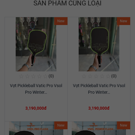
SẢN PHẨM CÙNG LOẠI
New
New
☆
☆
☆
☆
☆
☆
☆
☆
☆
☆
(0)
(0)
Mua Ngay
Mua Ngay
Vợt Pickleball Vatic Pro Vsol
Vợt Pickleball Vatic Pro Vsol
Xem chi tiết
Xem chi tiết
Pro Winter…
Pro Winter…
3,190,000đ
3,190,000đ
New
New