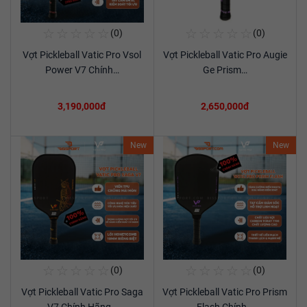
☆
☆
☆
☆
☆
☆
☆
☆
☆
☆
(0)
(0)
Mua Ngay
Mua Ngay
Vợt Pickleball Vatic Pro Vsol
Vợt Pickleball Vatic Pro Augie
Xem chi tiết
Xem chi tiết
Power V7 Chính…
Ge Prism…
3,190,000đ
2,650,000đ
New
New
☆
☆
☆
☆
☆
☆
☆
☆
☆
☆
(0)
(0)
Mua Ngay
Mua Ngay
Vợt Pickleball Vatic Pro Saga
Vợt Pickleball Vatic Pro Prism
Xem chi tiết
Xem chi tiết