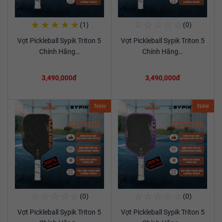
★
★
★
★
★
☆
☆
☆
☆
☆
(1)
(0)
Mua Ngay
Mua Ngay
Vợt Pickleball Sypik Triton 5
Vợt Pickleball Sypik Triton 5
Xem chi tiết
Xem chi tiết
Chính Hãng…
Chính Hãng…
3,490,000đ
3,490,000đ
New
New
☆
☆
☆
☆
☆
☆
☆
☆
☆
☆
(0)
(0)
Mua Ngay
Mua Ngay
Vợt Pickleball Sypik Triton 5
Vợt Pickleball Sypik Triton 5
Xem chi tiết
Xem chi tiết