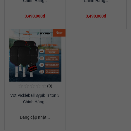
Chính Hãng…
Chính Hãng…
3,490,000đ
3,490,000đ
New
☆
☆
☆
☆
☆
(0)
Mua Ngay
Vợt Pickleball Sypik Triton 3
Xem chi tiết
Chính Hãng…
Đang cập nhật...