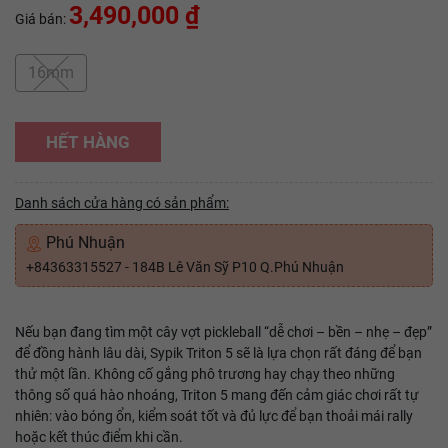
3,490,000 ₫
Giá bán:
16mm
HẾT HÀNG
Danh sách cửa hàng có sản phẩm:
Phú Nhuận
+84363315527 - 184B Lê Văn Sỹ P10 Q.Phú Nhuận
Nếu bạn đang tìm một cây vợt pickleball “dễ chơi – bền – nhẹ – đẹp”
để đồng hành lâu dài, Sypik Triton 5 sẽ là lựa chọn rất đáng để bạn
thử một lần. Không cố gắng phô trương hay chạy theo những
thông số quá hào nhoáng, Triton 5 mang đến cảm giác chơi rất tự
nhiên: vào bóng ổn, kiểm soát tốt và đủ lực để bạn thoải mái rally
hoặc kết thúc điểm khi cần.