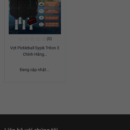
☆
☆
☆
☆
☆
(0)
Mua Ngay
Vợt Pickleball Sypik Triton 3
Xem chi tiết
Chính Hãng…
Đang cập nhật...