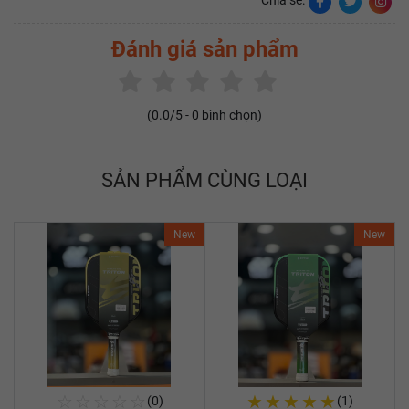
Chia sẻ:
Đánh giá sản phẩm
(
0.0
/5 -
0
bình chọn)
SẢN PHẨM CÙNG LOẠI
New
New
☆
☆
☆
☆
☆
★
★
★
★
★
(0)
(1)
Mua Ngay
Mua Ngay