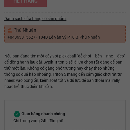
HẾT HÀNG
Danh sách cửa hàng có sản phẩm:
Phú Nhuận
+84363315527 - 184B Lê Văn Sỹ P10 Q.Phú Nhuận
Nếu bạn đang tìm một cây vợt pickleball “dễ chơi – bền – nhẹ – đẹp”
để đồng hành lâu dài, Sypik Triton 5 sẽ là lựa chọn rất đáng để bạn
thử một lần. Không cố gắng phô trương hay chạy theo những
thông số quá hào nhoáng, Triton 5 mang đến cảm giác chơi rất tự
nhiên: vào bóng ổn, kiểm soát tốt và đủ lực để bạn thoải mái rally
hoặc kết thúc điểm khi cần.
Giao hàng nhanh chóng
Chỉ trong vòng 24h đồng hồ