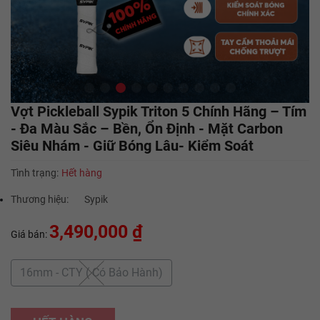
Vợt Pickleball Sypik Triton 5 Chính Hãng – Tím
- Đa Màu Sắc – Bền, Ổn Định - Mặt Carbon
Siêu Nhám - Giữ Bóng Lâu- Kiểm Soát
Tình trạng:
Hết hàng
Thương hiệu:
Sypik
3,490,000 ₫
Giá bán:
16mm - CTY ( Có Bảo Hành)