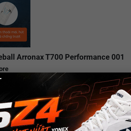
leball Arronax T700 Performance 001
ore
hơi thực hiện các cú đánh chính xác một cách dễ dàng. Cấu trúc tổ ong đả
logy
 và mang lại cảm giác đồng đều trong mỗi cú đánh. Công nghệ này đảm 