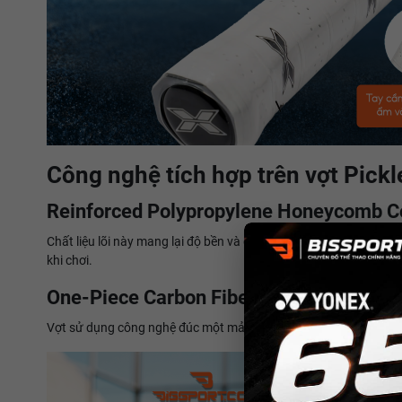
Công nghệ tích hợp trên vợt Pick
Reinforced Polypropylene Honeycomb C
Chất liệu lõi này mang lại độ bền và độ nhất quán, giúp người c
khi chơi.
One-Piece Carbon Fiber Molding Techno
Vợt sử dụng công nghệ đúc một mảnh, giúp tăng cường sức mạnh