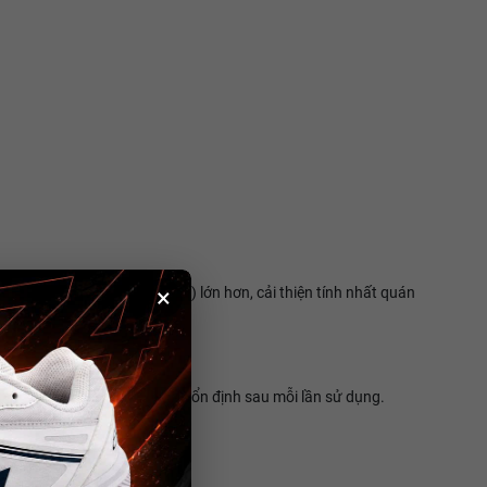
×
m bảo điểm ngọt (sweet spot) lớn hơn, cải thiện tính nhất quán
bảo vợt mang lại hiệu suất ổn định sau mỗi lần sử dụng.