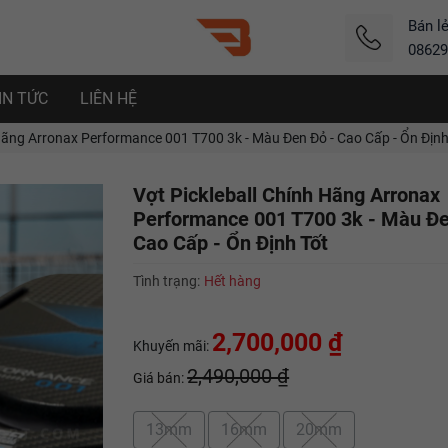
Bán l
08629
IN TỨC
LIÊN HỆ
Hãng Arronax Performance 001 T700 3k - Màu Đen Đỏ - Cao Cấp - Ổn Định
Vợt Pickleball Chính Hãng Arronax
Performance 001 T700 3k - Màu Đe
Cao Cấp - Ổn Định Tốt
Tình trạng:
Hết hàng
2,700,000 ₫
Khuyến mãi:
2,490,000 ₫
Giá bán:
13mm
16mm
20mm