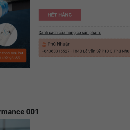
HẾT HÀNG
Danh sách cửa hàng có sản phẩm:
Phú Nhuận
+84363315527 - 184B Lê Văn Sỹ P10 Q.Phú Nh
ormance 001