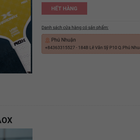
HẾT HÀNG
Danh sách cửa hàng có sản phẩm:
Phú Nhuận
+84363315527 - 184B Lê Văn Sỹ P10 Q.Phú Nh
 AOX