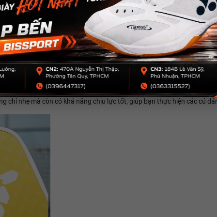
all Arronax AOX
n, mang lại độ bền cao và trọng lượng nhẹ. Chất liệu này không chỉ giúp 
ông chỉ nhẹ mà còn có khả năng chịu lực tốt, giúp bạn thực hiện các cú đ