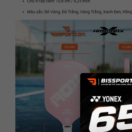
Chu vi tay cầm: 10,8 cm / 4,25 inch
Màu sắc: Đỏ Vàng, Đỏ Trắng, Vàng Trắng, Xanh Đen, Hồn