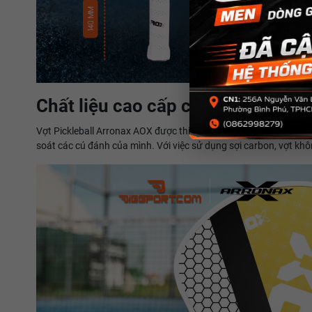
Chất liệu cao cấp của vợt Pickleb
Vợt Pickleball Arronax AOX được thiết kế từ chất liệu sợi carbo
soát các cú đánh của mình. Với việc sử dụng sợi carbon, vợt kh