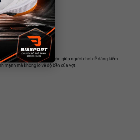
tăng cường độ bền cho vợt mà còn giúp người chơi dễ dàng kiểm
ánh mạnh mà không lo về độ bền của vợt.